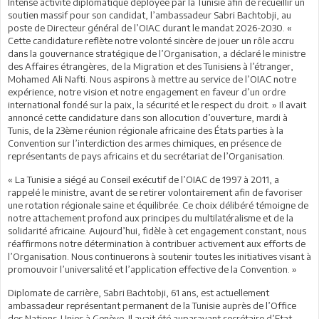
Intense activité diplomatique déployée par la Tunisie afin de recueillir un
soutien massif pour son candidat, l’ambassadeur Sabri Bachtobji, au
poste de Directeur général de l’OIAC durant le mandat 2026-2030. «
Cette candidature reflète notre volonté sincère de jouer un rôle accru
dans la gouvernance stratégique de l’Organisation, a déclaré le ministre
des Affaires étrangères, de la Migration et des Tunisiens à l’étranger,
Mohamed Ali Nafti. Nous aspirons à mettre au service de l’OIAC notre
expérience, notre vision et notre engagement en faveur d’un ordre
international fondé sur la paix, la sécurité et le respect du droit. » Il avait
annoncé cette candidature dans son allocution d’ouverture, mardi à
Tunis, de la 23ème réunion régionale africaine des États parties à la
Convention sur l’interdiction des armes chimiques, en présence de
représentants de pays africains et du secrétariat de l’Organisation.
« La Tunisie a siégé au Conseil exécutif de l’OIAC de 1997 à 2011, a
rappelé le ministre, avant de se retirer volontairement afin de favoriser
une rotation régionale saine et équilibrée. Ce choix délibéré témoigne de
notre attachement profond aux principes du multilatéralisme et de la
solidarité africaine. Aujourd’hui, fidèle à cet engagement constant, nous
réaffirmons notre détermination à contribuer activement aux efforts de
l’Organisation. Nous continuerons à soutenir toutes les initiatives visant à
promouvoir l’universalité et l’application effective de la Convention. »
Diplomate de carrière, Sabri Bachtobji, 61 ans, est actuellement
ambassadeur représentant permanent de la Tunisie auprès de l’Office
des Nations-Unies à Genève. Il avait été auparavant secrétaire d’Etat