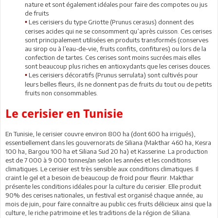
nature et sont également idéales pour faire des compotes ou jus
de fruits
Les cerisiers du type Griotte (Prunus cerasus) donnent des
•
cerises acides qui ne se consomment qu’après cuisson. Ces cerises
sont principalement utilisées en produits transformés (conserves
au sirop ou à l’eau-de-vie, fruits confits, confitures) ou lors de la
confection de tartes. Ces cerises sont moins sucrées mais elles
sont beaucoup plus riches en antioxydants que les cerises douces.
Les cerisiers décoratifs (Prunus serrulata) sont cultivés pour
•
leurs belles fleurs, ils ne donnent pas de fruits du tout ou de petits
fruits non consommables.
Le cerisier en Tunisie
En Tunisie, le cerisier couvre environ 800 ha (dont 600 ha irrigués),
essentiellement dans les gouvernorats de Siliana (Makthar 460 ha, Kesra
100 ha, Bargou 100 ha et Siliana Sud 20 ha) et Kasserine. La production
est de 7 000 à 9 000 tonnes/an selon les années et les conditions
climatiques. Le cerisier est très sensible aux conditions climatiques. Il
craint le gel et a besoin de beaucoup de froid pour fleurir. Makthar
présente les conditions idéales pour la culture du cerisier. Elle produit
90% des cerises nationales, un festival est organisé chaque année, au
mois de juin, pour faire connaître au public ces fruits délicieux ainsi que la
culture, le riche patrimoine et les traditions de la région de Siliana.