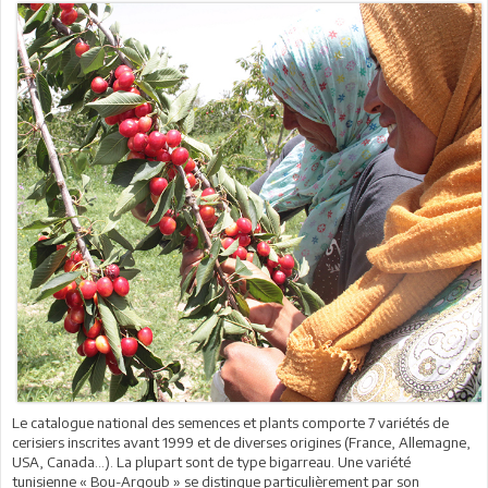
Le catalogue national des semences et plants comporte 7 variétés de
cerisiers inscrites avant 1999 et de diverses origines (France, Allemagne,
USA, Canada…). La plupart sont de type bigarreau. Une variété
tunisienne « Bou-Argoub » se distingue particulièrement par son