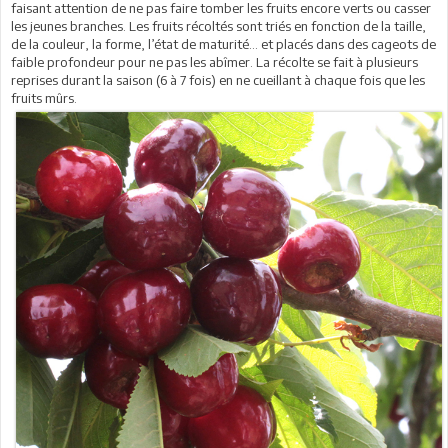
faisant attention de ne pas faire tomber les fruits encore verts ou casser
les jeunes branches. Les fruits récoltés sont triés en fonction de la taille,
de la couleur, la forme, l’état de maturité… et placés dans des cageots de
faible profondeur pour ne pas les abîmer. La récolte se fait à plusieurs
reprises durant la saison (6 à 7 fois) en ne cueillant à chaque fois que les
fruits mûrs.