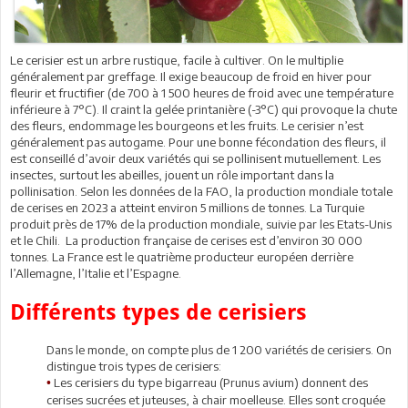
Le cerisier est un arbre rustique, facile à cultiver. On le multiplie
généralement par greffage. Il exige beaucoup de froid en hiver pour
fleurir et fructifier (de 700 à 1 500 heures de froid avec une température
inférieure à 7°C). Il craint la gelée printanière (-3°C) qui provoque la chute
des fleurs, endommage les bourgeons et les fruits. Le cerisier n’est
généralement pas autogame. Pour une bonne fécondation des fleurs, il
est conseillé d’avoir deux variétés qui se pollinisent mutuellement. Les
insectes, surtout les abeilles, jouent un rôle important dans la
pollinisation. Selon les données de la FAO, la production mondiale totale
de cerises en 2023 a atteint environ 5 millions de tonnes. La Turquie
produit près de 17% de la production mondiale, suivie par les Etats-Unis
et le Chili. La production française de cerises est d’environ 30 000
tonnes. La France est le quatrième producteur européen derrière
l’Allemagne, l’Italie et l’Espagne.
Différents types de cerisiers
Dans le monde, on compte plus de 1 200 variétés de cerisiers. On
distingue trois types de cerisiers:
Les cerisiers du type bigarreau (Prunus avium) donnent des
•
cerises sucrées et juteuses, à chair moelleuse. Elles sont croquée