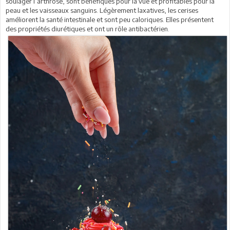
soulager l’arthrose, sont bénéfiques pour la vue et profitables pour la
peau et les vaisseaux sanguins. Légèrement laxatives, les cerises
améliorent la santé intestinale et sont peu caloriques. Elles présentent
des propriétés diurétiques et ont un rôle antibactérien.