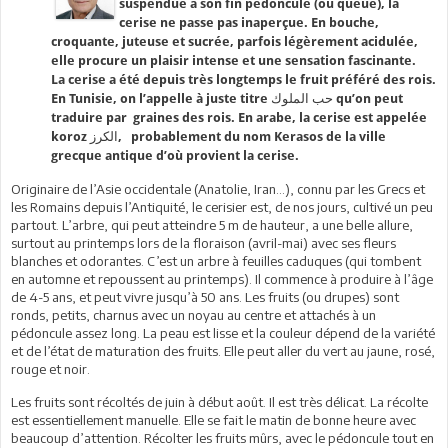
suspendue à son fin pédoncule (ou queue), la
cerise ne passe pas inaperçue. En bouche,
croquante, juteuse et sucrée, parfois légèrement acidulée,
elle procure un plaisir intense et une sensation fascinante.
La cerise a été depuis très longtemps le fruit préféré des rois.
En Tunisie, on l’appelle à juste titre حب الملوك qu’on peut
traduire par graines des rois. En arabe, la cerise est appelée
koroz الكرز, probablement du nom Kerasos de la ville
grecque antique d’où provient la cerise.
Originaire de l’Asie occidentale (Anatolie, Iran…), connu par les Grecs et
les Romains depuis l’Antiquité, le cerisier est, de nos jours, cultivé un peu
partout. L’arbre, qui peut atteindre 5 m de hauteur, a une belle allure,
surtout au printemps lors de la floraison (avril-mai) avec ses fleurs
blanches et odorantes. C’est un arbre à feuilles caduques (qui tombent
en automne et repoussent au printemps). Il commence à produire à l’âge
de 4-5 ans, et peut vivre jusqu’à 50 ans. Les fruits (ou drupes) sont
ronds, petits, charnus avec un noyau au centre et attachés à un
pédoncule assez long. La peau est lisse et la couleur dépend de la variété
et de l’état de maturation des fruits. Elle peut aller du vert au jaune, rosé,
rouge et noir.
Les fruits sont récoltés de juin à début août. Il est très délicat. La récolte
est essentiellement manuelle. Elle se fait le matin de bonne heure avec
beaucoup d’attention. Récolter les fruits mûrs, avec le pédoncule tout en