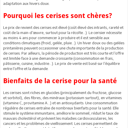
adaptation aux hivers doux.
Pourquoi les cerises sont chères?
Le prix de revient des cerises est élevé (coût élevé des intrants, rareté et
coût de la main-d’œuvre, surtout pour la récolte…). Le cerisier nécessite
au moins 4 ans pour commencer à produire et il est sensible aux
conditions climatiques (froid, gelée, pluie…). Un hiver doux ou des gelées
printanières peuvent occasionner une chute importante de la production
de cerises. Par ailleurs, la période de production est très courte et l’offre
est limitée face à une demande croissante (consommation en frais,
pâtisserie, cuisine, industrie…). Le prix de vente est basé sur l’équilibre
entre l’offre et la demande.
Bienfaits de la cerise pour la santé
Les cerises sont riches en glucides (principalement du fructose, glucose
et sorbitol), des fibres, des minéraux (potassium surtout), en vitamines
(vitamine C, provitamine A…) et en antioxydants. Une consommation
régulière de cerises entraîne de nombreux bienfaits pour la santé. Elle
stimule le système immunitaire, améliore le sommeil, réduit le taux de
mauvais cholestérol et prévient les maladies cardiovasculaires, les
cancers et les problèmes de vieillissement. Les cerises permettent de