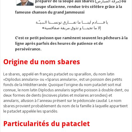
préparer de la soupe aux sbares (مرقة الصبارص) ou
soupe sfaxienne, rendue très célèbre grâce à la
fameuse chanson du grand Jammoussi
يا قـــــادم لينــــا ما تفــــارق تونســـنا الـبـيـّـة
«إلا ما تجينـــا و تذوق مريقة صفاقسية
C’est ce petit poisson que ramènent souvent les pêcheurs à la
ligne après parfois des heures de patience et de
persévérance.
Origine du nom sbares
Le sbares, appelé en français pataclet ou sparaillon, du nom latin
«Diplodus annularis» ou «Sparus annularis», est un poisson des petits
fonds de la Méditerranée. Quoique l’origine du nom pataclet soit mal
connue, le nom latin Diplodus annularis signifie poisson à double dent, ou
deux formes de dents (incisives plates et molaires arrondies) et
annularis, allusion à l’anneau présent sur le pédoncule caudal. Le nom
sbares provient probablement du nom de la famille à laquelle appartient
le pataclet appelée les sparidès.
Particularités du pataclet