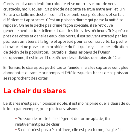
Carnivore, il a une dentition robuste et se nourrit surtout de vers,
crustacés, mollusques… Sa période de ponte se situe entre avril et juin.
Suite à sa taille modeste, il connaît de nombreux prédateurs et se fait
difficilement approcher. C’est un poisson diurne qui passe la nuit à se
reposer. On ne le pêche pas d’une façon spéciale, il se retrouve
généralement accidentellement dans les filets des pêcheurs. Très présent
près des côtes et dans les eaux des ports, il est souvent attrapé par les
pêcheurs amateurs à la ligne et apprécié pour sa combativité. La pêche
du pataclet ne pose aucun problème du fait qu’il n’y a aucune indication
de déclin de la population. Toutefois, dans les pays de l’Union
européenne, il est interdit de pêcher des individus de moins de 12 cm.
En Tunisie, le sbareṣ est pêché toute l’année, mais les captures sont plus
abondantes durant le printemps et l'été lorsque les bancs de ce poisson
se rapprochent des côtes.
La chair du sbares
Le sbares n’est pas un poisson noble, il est moins prisé que la daurade ou
le loup par exemple, pour plusieurs raisons:
Poisson de petite taille, léger et de forme aplatie, il a
•
relativement peu de chair.
Sa chair n’est pas très raffinée, elle est peu ferme, fragile à la
•