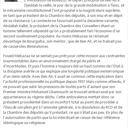
Djeddah la veille, le jour de la grande mobilisation à Tunis, et
le mécanisme constitutionnel l’ont propulsé à la magistrature suprême,
en tant que président de la Chambre des députés, à son insu et en dépit
de sa résistance. Le contexte ne favorisait point la deuxième variante,
Abdallah Kallel, le président de la Chambre des Conseillers étant un
homme tellement vilipendé qu’on a probablement fait l’économie d’un
second soulèvement populaire. Au moins Mebazaa se réclamait
davantage de Bourguiba, son mentor, que de Ben Ali, et ne traînait pas
de casseroles éliminatoires.
Foued Mebazaa ne se sentait pas prêt pour cette mission aux contraintes
insurmontables dans un environnement chargé de périls et
d’incertitudes. Et puis l’homme a toujours été un haut commis de l’Etat à
la discipline avérée ce qui explique une longévité politique ininterrompue
d’un demi-siècle. Avec Ben Ali, il avait en commun cette implication dans
l’activité professionnelle ou politique depuis 1957. Mais comme attendu, il
ne pouvait que subir les pressions de toutes parts d’autant que son
Premier ministre Mohamed Ghannouchi se trouvait embarrassé par son
appartenance au régime déchu. Cette ambivalence mettait donc ce
président providentiel dans un inconfort total au point de procéder à
l’insu de son plein gré
à l’amnistie générale, à la dissolution du RCD et de
la Chambre des députés qu’il présidait, ce qui n’était pas peu. En plus de
l’autorisation de partis que la loi interdisait en raison de leur référence
idéologique ou religieuse.