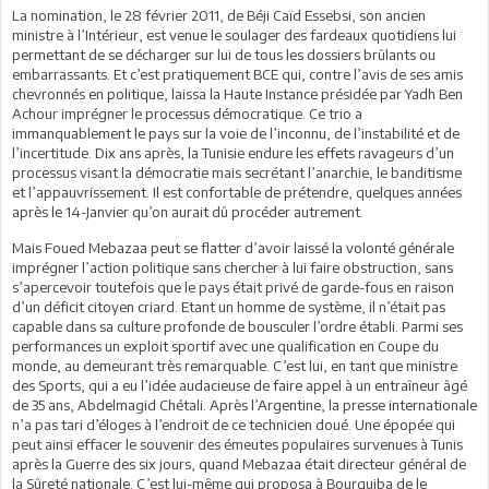
La nomination, le 28 février 2011, de Béji Caïd Essebsi, son ancien
ministre à l’Intérieur, est venue le soulager des fardeaux quotidiens lui
permettant de se décharger sur lui de tous les dossiers brûlants ou
embarrassants. Et c’est pratiquement BCE qui, contre l’avis de ses amis
chevronnés en politique, laissa la Haute Instance présidée par Yadh Ben
Achour imprégner le processus démocratique. Ce trio a
immanquablement le pays sur la voie de l’inconnu, de l’instabilité et de
l’incertitude. Dix ans après, la Tunisie endure les effets ravageurs d’un
processus visant la démocratie mais secrétant l’anarchie, le banditisme
et l’appauvrissement. Il est confortable de prétendre, quelques années
après le 14-Janvier qu’on aurait dû procéder autrement.
Mais Foued Mebazaa peut se flatter d’avoir laissé la volonté générale
imprégner l’action politique sans chercher à lui faire obstruction, sans
s’apercevoir toutefois que le pays était privé de garde-fous en raison
d’un déficit citoyen criard. Etant un homme de système, il n’était pas
capable dans sa culture profonde de bousculer l’ordre établi. Parmi ses
performances un exploit sportif avec une qualification en Coupe du
monde, au demeurant très remarquable. C’est lui, en tant que ministre
des Sports, qui a eu l’idée audacieuse de faire appel à un entraîneur âgé
de 35 ans, Abdelmagid Chétali. Après l’Argentine, la presse internationale
n’a pas tari d’éloges à l’endroit de ce technicien doué. Une épopée qui
peut ainsi effacer le souvenir des émeutes populaires survenues à Tunis
après la Guerre des six jours, quand Mebazaa était directeur général de
la Sûreté nationale. C’est lui-même qui proposa à Bourguiba de le