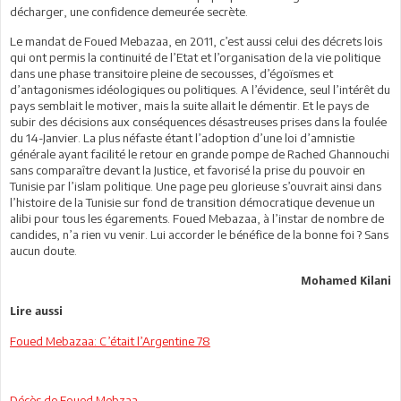
décharger, une confidence demeurée secrète.
Le mandat de Foued Mebazaa, en 2011, c’est aussi celui des décrets lois
qui ont permis la continuité de l’Etat et l’organisation de la vie politique
dans une phase transitoire pleine de secousses, d’égoïsmes et
d’antagonismes idéologiques ou politiques. A l’évidence, seul l’intérêt du
pays semblait le motiver, mais la suite allait le démentir. Et le pays de
subir des décisions aux conséquences désastreuses prises dans la foulée
du 14-Janvier. La plus néfaste étant l’adoption d’une loi d’amnistie
générale ayant facilité le retour en grande pompe de Rached Ghannouchi
sans comparaître devant la Justice, et favorisé la prise du pouvoir en
Tunisie par l’islam politique. Une page peu glorieuse s’ouvrait ainsi dans
l’histoire de la Tunisie sur fond de transition démocratique devenue un
alibi pour tous les égarements. Foued Mebazaa, à l’instar de nombre de
candides, n’a rien vu venir. Lui accorder le bénéfice de la bonne foi ? Sans
aucun doute.
Mohamed Kilani
Lire aussi
Foued Mebazaa: C’était l’Argentine 78
Décès de Foued Mebzaa