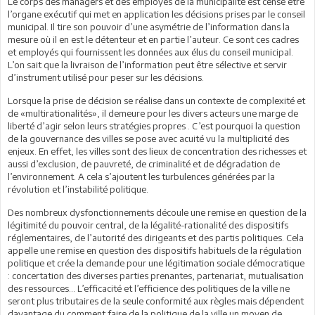
Le corps des managers et des employés de la municipalité est censé être
l’organe exécutif qui met en application les décisions prises par le conseil
municipal. Il tire son pouvoir d’une asymétrie de l’information dans la
mesure où il en est le détenteur et en partie l’auteur. Ce sont ces cadres
et employés qui fournissent les données aux élus du conseil municipal.
L’on sait que la livraison de l’information peut être sélective et servir
d’instrument utilisé pour peser sur les décisions.
Lorsque la prise de décision se réalise dans un contexte de complexité et
de «multirationalités», il demeure pour les divers acteurs une marge de
liberté d’agir selon leurs stratégies propres . C’est pourquoi la question
de la gouvernance des villes se pose avec acuité vu la multiplicité des
enjeux. En effet, les villes sont des lieux de concentration des richesses et
aussi d’exclusion, de pauvreté, de criminalité et de dégradation de
l’environnement. A cela s’ajoutent les turbulences générées par la
révolution et l’instabilité politique.
Des nombreux dysfonctionnements découle une remise en question de la
légitimité du pouvoir central, de la légalité-rationalité des dispositifs
réglementaires, de l’autorité des dirigeants et des partis politiques. Cela
appelle une remise en question des dispositifs habituels de la régulation
politique et crée la demande pour une légitimation sociale démocratique
: concertation des diverses parties prenantes, partenariat, mutualisation
des ressources… L’efficacité et l’efficience des politiques de la ville ne
seront plus tributaires de la seule conformité aux règles mais dépendent
davantage du comment faire de la politique de la ville un moyen de