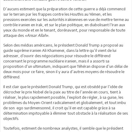
D’aucuns estiment que la préparation de cette guerre a déjà commencé
sur le terrain par les frappes contre les Houthis au Yémen, et les
pressions exercées sur les autorités irakiennes en vue de mettre terme au
contrôle iranien en Irak, et sur le plan politique, en diabolisant l’Iran aux
yeux du monde et en le tenant, dorénavant, pour responsable de toute
attaque des
«Ansar Allah».
Selon des médias américains, le président Donald Trump a proposé au
guide suprême iranien Ali Khamenei, dans la lettre qu’il vient de lui
adresser, d’ouvrir des négociations pour résoudre le différend
concernant le programme nucléaire iranien, mais il a assorti sa
proposition d’un ultimatum, indiquant que Téhéran dispose d’un délai de
deux mois pour ce faire, sinon il y aura d’autres moyens de résoudre le
différend.
Il est clair que le président Donald Trump, qui est obsédé par l’idée de
décrocher le prix Nobel de la paix au titre de l’année en cours, tient à
réaliser, le plus rapidement possible, l’exploit de régler, à sa guise, les
problèmes du Moyen-Orient radicalement et globalement, et tout imbu
de son ego surdimensonné, il croit qu’il en est capable grâce à sa
détermination impitoyable à éliminer tout obstacle à la réalisation de ses
objectifs.
Toutefois, estiment de nombreux analystes, il semble que le président