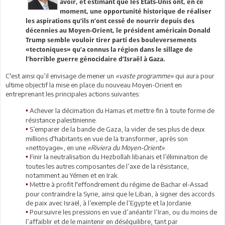
avoir, et estimant que les Etats-Unis ont, en ce
moment, une opportunité historique de réaliser
les aspirations qu’ils n’ont cessé de nourrir depuis des
décennies au Moyen-Orient, le président américain Donald
Trump semble vouloir tirer parti des bouleversements
«tectoniques» qu’a connus la région dans le sillage de
l’horrible guerre génocidaire d’Israël à Gaza.
C'est ainsi qu’il envisage de mener un
«vaste programme»
qui aura pour
ultime objectif la mise en place du nouveau Moyen-Orient en
entreprenant les principales actions suivantes:
Achever la décimation du Hamas et mettre fin à toute forme de
•
résistance palestinienne.
S’emparer de la bande de Gaza, la vider de ses plus de deux
•
millions d'habitants en vue de la transformer, après son
«nettoyage», en une
«Riviera du Moyen-Orient»
.
Finir la neutralisation du Hezbollah libanais et l’élimination de
•
toutes les autres composantes de l’axe de la résistance,
notamment au Yémen et en Irak.
Mettre à profit l'effondrement du régime de Bachar el-Assad
•
pour contraindre la Syrie, ainsi que le Liban, à signer des accords
de paix avec Israël, à l’exemple de l’Egypte et la Jordanie.
Poursuivre les pressions en vue d’anéantir l’Iran, ou du moins de
•
l’affaiblir et de le maintenir en déséquilibre, tant par