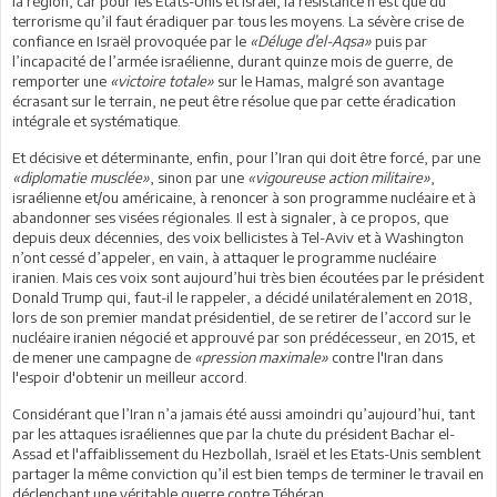
la région, car pour les Etats-Unis et Israël, la résistance n’est que du
terrorisme qu’il faut éradiquer par tous les moyens. La sévère crise de
confiance en Israël provoquée par le
«Déluge d’el-Aqsa»
puis par
l’incapacité de l’armée israélienne, durant quinze mois de guerre, de
remporter une
«victoire totale»
sur le Hamas, malgré son avantage
écrasant sur le terrain, ne peut être résolue que par cette éradication
intégrale et systématique.
Et décisive et déterminante, enfin, pour l’Iran qui doit être forcé, par une
«diplomatie musclée»
, sinon par une
«vigoureuse action militaire»
,
israélienne et/ou américaine, à renoncer à son programme nucléaire et à
abandonner ses visées régionales. Il est à signaler, à ce propos, que
depuis deux décennies, des voix bellicistes à Tel-Aviv et à Washington
n’ont cessé d’appeler, en vain, à attaquer le programme nucléaire
iranien. Mais ces voix sont aujourd’hui très bien écoutées par le président
Donald Trump qui, faut-il le rappeler, a décidé unilatéralement en 2018,
lors de son premier mandat présidentiel, de se retirer de l’accord sur le
nucléaire iranien négocié et approuvé par son prédécesseur, en 2015, et
de mener une campagne de
«pression maximale»
contre l'Iran dans
l'espoir d'obtenir un meilleur accord.
Considérant que l’Iran n’a jamais été aussi amoindri qu’aujourd’hui, tant
par les attaques israéliennes que par la chute du président Bachar el-
Assad et l'affaiblissement du Hezbollah, Israël et les Etats-Unis semblent
partager la même conviction qu’il est bien temps de terminer le travail en
déclenchant une véritable guerre contre Téhéran.