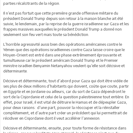
parties récalcitrants de la région.
Il n’est pas fortuit que cette première grande offensive militaire du
président Donald Trump depuis son retour à la maison blanche ait été
suivie, le lendemain, par la reprise de la guerre israélienne sur Gaza et les
frappes massives auxquelles le président Donald Trump a donné non
seulement son feu vert mais toute sa bénédiction.
L’horrible agressivité aussi bien des opérations américaines contre le
Yémen que des opérations israéliennes contre Gaza laisse croire que le
Moyen-Orient est entré dans une phase extrêmement éprouvante et
tumultueuse car le président américain Donald Trump et le Premier
ministre israélien Benyamin Netanyahou veulent qu’elle soit décisive et
déterminante.
Décisive et déterminante, tout d’abord pour Gaza qui doit être vidée de
ses plus de deux millions d’habitants qui doivent, coûte que coute, partir
en Egypte et en Jordanie ou ailleurs, car du sort de Gaza dépendront le
sort de la Cisjordanie et celui de la question palestinienne tout entière. En
effet, pour Israël, il est vital de détruire le Hamas et de dépeupler Gaza,
pour deux raisons : d’une part, pouvoir la réoccuper et la réinstaller
complètement, et d’autre part créer un précédent qui lui permettrait de
récidiver en Cisjordanie dont il veut accélérer l’annexion.
Décisive et déterminante, ensuite, pour toute forme de résistance dans