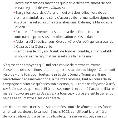
l’accroissement des sanctions que par le démantèlement de son
réseau régional de
«mandataires»
.
Élargir les accords d'Abraham qui ont donné lieu, lors de son
•
premier mandat, à une série d'accords de normalisation signés en
2020 par Israël et les Émirats arabes unis, Bahreïn, le Maroc et le
Soudan.
Exclure définitivement la solution à deux États, tout en
•
soutenant le processus de colonisation en Cisjordanie.
Aider Israël à réaliser son rêve du
«Grand Israël»
qui sera étendu
•
à Gaza et à la Cisjordanie.
Remodeler le Moyen-Orient, de fond en comble, afin d’y établir
•
un nouvel ordre régional où Israël aura la haute main.
S’agissant des moyens qu’il utilisera en vue de mettre en œuvre
l’ensemble de ces actions, et pour que « la situation au Moyen-Orient soit
résolue » une fois pour toutes, le président Donald Trump a affirmé
ouvertement et sans vergogne, à maintes reprises, tant au cours de sa
campagne électorale qu’après son élection, qu’il compte
«imposer la paix
par la force»
, et qu’il est prêt à non seulement recourir à l’action militaire,
mais à
«ouvrir les portes de l’enfer»
à tous ceux qui oseraient le défier ou
ne pas se soumettre à ses desiderata.
Les frappes meurtrières qui sont menées contre le Yémen par les forces
américaines, depuis le samedi 15 mars 2025, constituent la première
démonstration du traitement belliciste qu’il réserve aux pays ou aux