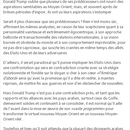
Donald Trump oublie que plusieurs de ses prédécesseurs ont nourri des
aspirations semblables au Moyen-Orient, mais, et souvent après de
brèves périodes d'espoir, ils ont vu leurs aspirations s’estomper.
Serait-il plus chanceux que ses prédécesseurs ? Rien n’est moins sûr,
affirment les mêmes analystes, en raison de leur scepticisme quant à sa
personnalité vaniteuse et extrêmement égocentrique, à son approche
belliciste et transactionnelle des relations internationales, à sa vision
bornée et obstinée du monde et à son comportement imprévisible, pour
ne pas dire capricieux, qui suscite les craintes en même temps des alliés
des Etats-Unis et de leurs adversaires.
D’ailleurs, il serait paradoxal qu’il puisse impliquer les Etats-Unis dans
une confrontation qui sera en contradiction criante avec sa stratégie
isolationniste et fondée sur le slogan si cher à son cœur
«
l'Amérique
d'abord»
ainsi qu’avec la promesse qu’il a dite et redite, à maintes
reprises, de mettre fin aux guerres et non d’en déclencher de nouvelles.
Mais Donald Trump n’est pas à une contradiction près, et tant que les
rapports et les alliances avec les pays arabes, surtout ceux du Golfe,
demeurent solides et continuent à se consolider, il est normal qu’il aille
de l’avant dans la mise en œuvre de son
«vaste programme»
pour
transformer le virtuel nouveau Moyen-Orient en un nouveau Moyen-
Orient réel…
Toutefois et bien qu’il soit attendu que la plupart des dirigeants arabes,