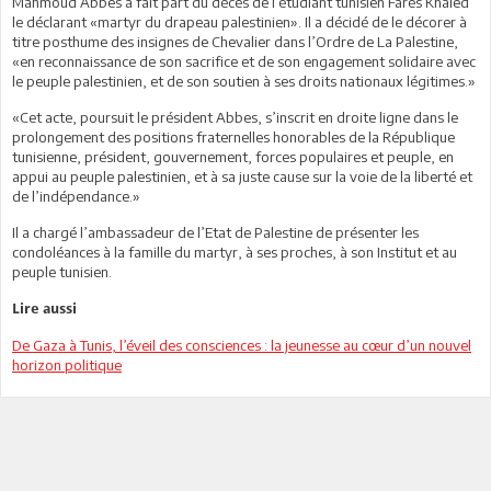
Mahmoud Abbes a fait part du décès de l’étudiant tunisien Farès Khaled
le déclarant «martyr du drapeau palestinien». Il a décidé de le décorer à
titre posthume des insignes de Chevalier dans l’Ordre de La Palestine,
«en reconnaissance de son sacrifice et de son engagement solidaire avec
le peuple palestinien, et de son soutien à ses droits nationaux légitimes.»
«Cet acte, poursuit le président Abbes, s’inscrit en droite ligne dans le
prolongement des positions fraternelles honorables de la République
tunisienne, président, gouvernement, forces populaires et peuple, en
appui au peuple palestinien, et à sa juste cause sur la voie de la liberté et
de l’indépendance.»
Il a chargé l’ambassadeur de l’Etat de Palestine de présenter les
condoléances à la famille du martyr, à ses proches, à son Institut et au
peuple tunisien.
Lire aussi
De Gaza à Tunis, l’éveil des consciences : la jeunesse au cœur d’un nouvel
horizon politique