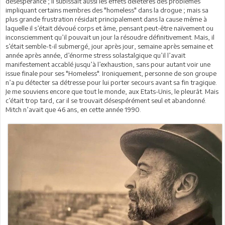
désespérance ; il subissait aussi les effets délétères des problèmes
impliquant certains membres des "homeless" dans la drogue ; mais sa
plus grande frustration résidait principalement dans la cause même à
laquelle il s’était dévoué corps et âme, pensant peut-être naïvement ou
inconsciemment qu’il pouvait un jour la résoudre définitivement. Mais, il
s’était semble-t-il submergé, jour après jour, semaine après semaine et
année après année, d’énorme stress solastalgique qu’il l’avait
manifestement accablé jusqu’à l’exhaustion, sans pour autant voir une
issue finale pour ses "Homeless". Ironiquement, personne de son groupe
n’a pu détecter sa détresse pour lui porter secours avant sa fin tragique.
Je me souviens encore que tout le monde, aux Etats-Unis, le pleurât. Mais
c’était trop tard, car il se trouvait désespérément seul et abandonné.
Mitch n’avait que 46 ans, en cette année 1990.