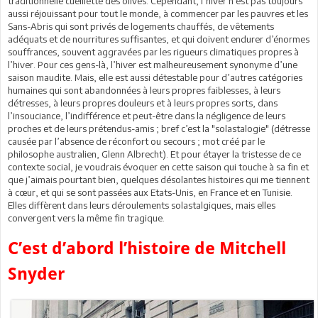
traditionnelle cueillette des olives. Cependant, l’hiver n’est pas toujours
aussi réjouissant pour tout le monde, à commencer par les pauvres et les
Sans-Abris qui sont privés de logements chauffés, de vêtements
adéquats et de nourritures suffisantes, et qui doivent endurer d’énormes
souffrances, souvent aggravées par les rigueurs climatiques propres à
l’hiver. Pour ces gens-là, l’hiver est malheureusement synonyme d’une
saison maudite. Mais, elle est aussi détestable pour d’autres catégories
humaines qui sont abandonnées à leurs propres faiblesses, à leurs
détresses, à leurs propres douleurs et à leurs propres sorts, dans
l’insouciance, l’indifférence et peut-être dans la négligence de leurs
proches et de leurs prétendus-amis ; bref c’est la "solastalogie" (détresse
causée par l’absence de réconfort ou secours ; mot créé par le
philosophe australien, Glenn Albrecht). Et pour étayer la tristesse de ce
contexte social, je voudrais évoquer en cette saison qui touche à sa fin et
que j’aimais pourtant bien, quelques désolantes histoires qui me tiennent
à cœur, et qui se sont passées aux Etats-Unis, en France et en Tunisie.
Elles diffèrent dans leurs déroulements solastalgiques, mais elles
convergent vers la même fin tragique.
C’est d’abord l’histoire de Mitchell
Snyder