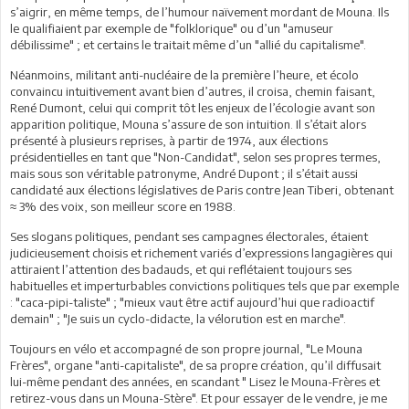
s’aigrir, en même temps, de l’humour naïvement mordant de Mouna. Ils
le qualifiaient par exemple de "folklorique" ou d’un "amuseur
débilissime" ; et certains le traitait même d’un "allié du capitalisme".
Néanmoins, militant anti-nucléaire de la première l’heure, et écolo
convaincu intuitivement avant bien d’autres, il croisa, chemin faisant,
René Dumont, celui qui comprit tôt les enjeux de l’écologie avant son
apparition politique, Mouna s’assure de son intuition. Il s’était alors
présenté à plusieurs reprises, à partir de 1974, aux élections
présidentielles en tant que "Non-Candidat", selon ses propres termes,
mais sous son véritable patronyme, André Dupont ; il s’était aussi
candidaté aux élections législatives de Paris contre Jean Tiberi, obtenant
≈ 3% des voix, son meilleur score en 1988.
Ses slogans politiques, pendant ses campagnes électorales, étaient
judicieusement choisis et richement variés d’expressions langagières qui
attiraient l’attention des badauds, et qui reflétaient toujours ses
habituelles et imperturbables convictions politiques tels que par exemple
: "caca-pipi-taliste" ; "mieux vaut être actif aujourd’hui que radioactif
demain" ; "Je suis un cyclo-didacte, la vélorution est en marche".
Toujours en vélo et accompagné de son propre journal, "Le Mouna
Frères", organe "anti-capitaliste", de sa propre création, qu’il diffusait
lui-même pendant des années, en scandant " Lisez le Mouna-Frères et
retirez-vous dans un Mouna-Stère". Et pour essayer de le vendre, je me