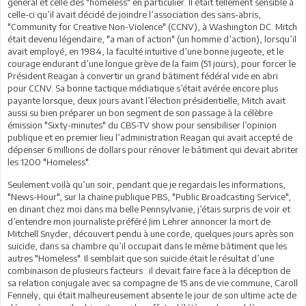
général et celle des "homeless" en particulier. Il était tellement sensible à
celle-ci qu’il avait décidé de joindre l’association des sans-abris,
"Community for Creative Non-Violence" (CCNV), à Washington DC. Mitch
était devenu légendaire, "a man of action" (un homme d’action), lorsqu’il
avait employé, en 1984, la faculté intuitive d’une bonne jugeote, et le
courage endurant d’une longue grève de la faim (51 jours), pour forcer le
Président Reagan à convertir un grand bâtiment fédéral vide en abri
pour CCNV. Sa bonne tactique médiatique s’était avérée encore plus
payante lorsque, deux jours avant l’élection présidentielle, Mitch avait
aussi su bien préparer un bon segment de son passage à la célèbre
émission "Sixty-minutes" du CBS-TV show pour sensibiliser l’opinion
publique et en premier lieu l’administration Reagan qui avait accepté de
dépenser 6 millions de dollars pour rénover le bâtiment qui devait abriter
les 1200 "Homeless".
Seulement voilà qu’un soir, pendant que je regardais les informations,
"News-Hour", sur la chaine publique PBS, "Public Broadcasting Service",
en dinant chez moi dans ma belle Pennsylvanie, j’étais surpris de voir et
d’entendre mon journaliste préféré Jim Lehrer annoncer la mort de
Mitchell Snyder, découvert pendu à une corde, quelques jours après son
suicide, dans sa chambre qu’il occupait dans le même bâtiment que les
autres "Homeless". Il semblait que son suicide était le résultat d’une
combinaison de plusieurs facteurs : il devait faire face à la déception de
sa relation conjugale avec sa compagne de 15 ans de vie commune, Caroll
Fennely, qui était malheureusement absente le jour de son ultime acte de