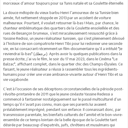
morceaux d’amour toujours pour sa Tunis natale et sa Goulette éternelle.
La douce mélopée du vieux barbu Henri l’amoureux de sa Tunisie bien
aimée, fut nettement stoppée en 2013 par un accident de voiture
malheureux. Pourtant, il voulait retourner là-bas ! Mais, par chance, le
chanteur emblématique des quartiers de la Goulette ensoleillée et des
rues de Besançon brumeux, s’est miraculeusement ressuscité grâce à
Yassine Redissi, un jeune réalisateur tunisien, qui s’est pleinement dévoué
à l’histoire de son compatriote Henri Tibi pour lui redonner une seconde
vie, en lui consacrant récemment un film-documentaire qu’il a intitulé "Je
reviendrai là-bas" (نرجعلك). Après avoir lu quelques publications dans la
presse écrite, j’ai vu le film, le soir du 17 mai 2023, dans le Cinéma "Le
Balzac", affichant complet, dans le quartier chic des Champs-Élysées. Ce
faisant, le jeune réalisateur a réussi à rassembler tous les ingrédients-
humains pour créer une vraie ambiance-vivante autour d’Henri Tibi et sa
vie vagabonde.
C’est à l’occasion de ses déceptions circonstancielles de la période post-
révolte-printanière de 2011 que le jeune cinéaste Yassine Redessi a
commencé à fantasmer nostalgiquement sur le passé multiculturel d’un
temps qu’il n’avait pas connu, mais que ses parents lui avaient
préalablement imprégné, pendant son enfance. Il connaissait donc, par
transmission parentale, les bienfaits culturels de l’amitié et le bon-vivre-
ensemble de ce temps lointain de la belle époque de la Goulette tant
désirée par beaucoup d’expatriés, juifs, chrétiens et musulmans qui