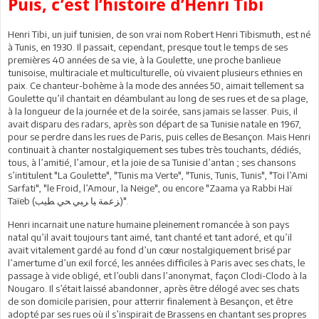
Puis, c’est l’histoire d’Henri Tibi
Henri Tibi, un juif tunisien, de son vrai nom Robert Henri Tibismuth, est né
à Tunis, en 1930. Il passait, cependant, presque tout le temps de ses
premières 40 années de sa vie, à la Goulette, une proche banlieue
tunisoise, multiraciale et multiculturelle, où vivaient plusieurs ethnies en
paix. Ce chanteur-bohème à la mode des années 50, aimait tellement sa
Goulette qu’il chantait en déambulant au long de ses rues et de sa plage,
à la longueur de la journée et de la soirée, sans jamais se lasser. Puis, il
avait disparu des radars, après son départ de sa Tunisie natale en 1967,
pour se perdre dans les rues de Paris, puis celles de Besançon. Mais Henri
continuait à chanter nostalgiquement ses tubes très touchants, dédiés,
tous, à l’amitié, l’amour, et la joie de sa Tunisie d’antan ; ses chansons
s’intitulent "La Goulette", "Tunis ma Verte", "Tunis, Tunis, Tunis", "Toi l’Ami
Sarfati", "le Froid, l’Amour, la Neige", ou encore "Zaama ya Rabbi Haï
Taïeb (ﺰﻋﻤﺔ ﻴﺎ ﺮﺒﻲ ﺤﻲ ﻄﻴﺐ)".
Henri incarnait une nature humaine pleinement romancée à son pays
natal qu’il avait toujours tant aimé, tant chanté et tant adoré, et qu’il
avait vitalement gardé au fond d’un cœur nostalgiquement brisé par
l’amertume d’un exil forcé, les années difficiles à Paris avec ses chats, le
passage à vide obligé, et l’oubli dans l’anonymat, façon Clodi-Clodo à la
Nougaro. Il s’était laissé abandonner, après être délogé avec ses chats
de son domicile parisien, pour atterrir finalement à Besançon, et être
adopté par ses rues où il s’inspirait de Brassens en chantant ses propres