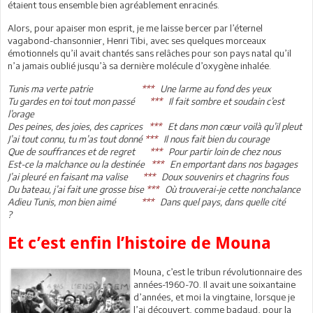
étaient tous ensemble bien agréablement enracinés.
Alors, pour apaiser mon esprit, je me laisse bercer par l’éternel
vagabond-chansonnier, Henri Tibi, avec ses quelques morceaux
émotionnels qu’il avait chantés sans relâches pour son pays natal qu’il
n’a jamais oublié jusqu’à sa dernière molécule d’oxygène inhalée.
Tunis ma verte patrie
***
Une larme au fond des yeux
Tu gardes en toi tout mon passé
***
Il fait sombre et soudain c’est
l’orage
Des peines, des joies, des caprices
***
Et dans mon cœur voilà qu’il pleut
J’ai tout connu, tu m’as tout donné
***
Il nous fait bien du courage
Que de souffrances et de regret
***
Pour partir loin de chez nous
Est-ce la malchance ou la destinée
***
En emportant dans nos bagages
J’ai pleuré en faisant ma valise
***
Doux souvenirs et chagrins fous
Du bateau, j’ai fait une grosse bise
***
Où trouverai-je cette nonchalance
Adieu Tunis, mon bien aimé
***
Dans quel pays, dans quelle cité
?
Et c’est enfin l’histoire de Mouna
Mouna, c’est le tribun révolutionnaire des
années-1960-70. Il avait une soixantaine
d’années, et moi la vingtaine, lorsque je
l’ai découvert, comme badaud, pour la