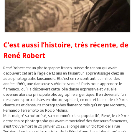
C’est aussi l’histoire, très récente, de
René Robert
René Robert est un photographe franco-suisse de renom qui avait
découvert cet art à l’âge de 12 ans en faisant un apprentissage chez un
autre photographe lausannois. Et c’est en rencontrant, au milieu des
années 1960, une danseuse suédoise venue à Paris pour apprendre le
flamenco, qu’il a découvert cette jolie danse expressive et visuelle,
devenue alors sa principale photographie argentique. Il en devenait l’un
des grands portraitistes en photographiant, en noir et blanc, de célèbres
chanteurs et danseurs chorégraphes flamenco tels qu’Enrique Morente,
Fernando Terremoto ou Rocio Molina.
Mais malgré sa notoriété, sa renommée et sa popularité, René, le célèbre
octogénaire photographe qui avait immortalisé des danseurs flamencos,
s’est trouvé mort le 20 janvier 2022, allongé sur un trottoir de la rue
Turbigo dans le quartier parisien de la République. Il semblerait qu’après