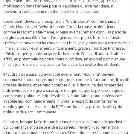
rapidement pour désobéissance à un officier. D’ailleurs, après sa
mobilisation dans l’armée pour la deuxième guerre mondiale, il
deviendra indéniablement antimilitariste, à la libération.
Cependant, devenu philosophe à la "Clodi-Clodo", comme chantait
Claude Nougaro, et "vélorutionnaire" pour la cause prolétarienne,
comme le réclamait lui-même, Mouna avait sûrement connu sa période
de gloire en mai 68 à Paris. J’imagine que les plates formes qu’avait
créées ce mouvement lui convenaient bien. Je n’y étais pas à cette date-là
; mais j’ai vécu l’évènement, virtuellement, grâce à mon bon Professeur
d’histoire-géographie au lycée technique de Sousse. Il nous offrait, en
effet, en préambule de notre cours quotidien, un exposé succin et une
mise à jour de ce qui se passait à Paris avec la révolte des étudiants.
Il faudrait dire aussi qu’avant cet évènement, Mouna fut devenu
communiste pour un laps un temps ; mais comme à l’accoutumé, il perdit
vite ses illusions, et se rendit compte que la discipline des camarades
bolcheviques dérogea à sa propre éthique, et que la pensée unique du
centralisme politique le fit désobéir. N’étant fait ni pour l’obéissance
absolue aux commandements, ni pour le respect du conformisme
idéologique, son exclusion du PCF contribua à sa profonde déception
politique du Parti Communiste.
En outre, lorsque la Sorbonne fut envahie par des étudiants gauchistes
qui commençaient à se prendre au sérieux, rêvant illusoirement de
s’emparer du pouvoir, ces "Caciques Révolutionnaires” commençaient à