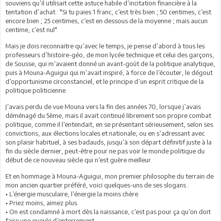
souviens qu’il utilisait cette astuce habile d’incitation financière à la
tentation d’achat : "Si tu paies 1 franc, c’est très bien ; 50 centimes, c’est
encore bien ; 25 centimes, c’est en dessous de la moyenne ; mais aucun
centime, c’est nul".
Mais je dois reconnaitre qu’avec le temps, je pense d’abord à tous les
professeurs d’histoire-géo, de mon lycée technique et celui des garçons,
de Sousse, qui m’avaient donné un avant-goût de la politique analytique,
puis à Mouna-Aguigui qui m’avait inspiré, à force de l’écouter, le dégout
d’opportunisme circonstanciel, et le principe d’un esprit critique de la
politique politicienne.
J’avais perdu de vue Mouna vers la fin des années 70, lorsque j’avais
déménagé du 5ème, mais il avait continué librement son propre combat
politique, comme il l’entendait, en se présentant sérieusement, selon ses
convictions, aux élections locales et nationale, ou en s’adressant avec
son plaisir habituel, à ses badauds, jusqu’à son départ définitif juste à la
fin du siècle dernier, peut-être pour ne pas voir le monde politique du
début de ce nouveau siècle qui n’est guère meilleur.
Et en hommage à Mouna-Aguigui, mon premier philosophe du terrain de
mon ancien quartier préféré, voici quelques-uns de ses slogans :
• L’énergie musculaire, l’énergie la moins chère.
• Priez moins, aimez plus.
• On est condamné à mort dès la naissance, c’est pas pour ça qu’on doit
faire une gueule d’enterrement.