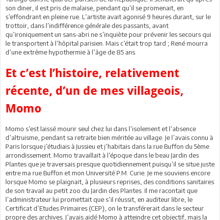
son diner, il est pris de malaise, pendant qu’il se promenait, en
s’effondrant en pleine rue. L’artiste avait agonisé 9 heures durant, sur le
trottoir, dans l’indifférence générale des passants, avant
qu’ironiquement un sans-abri ne s’inquiète pour prévenir les secours qui
le transportent à l’hôpital parisien. Mais c’était trop tard ; René mourra
d’une extrême hypothermie à l’âge de 85 ans.
Et c’est l’histoire, relativement
récente, d’un de mes villageois,
Momo
Momo s’est laissé mourir seul chez lui dans l’isolement et l’absence
d’altruisme, pendant sa retraite bien méritée au village. Je l’avais connu à
Paris lorsque j’étudiais à Jussieu et j’habitais dans la rue Buffon du 5ème
arrondissement. Momo travaillait à l’époque dans le beau Jardin des
Plantes que je traversais presque quotidiennement puisqu’il se situe juste
entre ma rue Buffon et mon Université P.M. Curie. Je me souviens encore
lorsque Momo se plaignait, à plusieurs reprises, des conditions sanitaires
de son travail au petit zoo du Jardin des Plantes. Il me racontait que
l’administrateur lui promettait que s’il réussit, en auditeur libre, le
Certificat d’Etudes Primaires (CEP), on le transférerait dans le secteur
propre des archives. J’avais aidé Momo à atteindre cet objectif, mais la