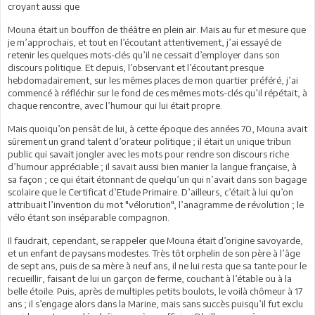
croyant aussi que
Mouna était un bouffon de théâtre en plein air. Mais au fur et mesure que
je m’approchais, et tout en l’écoutant attentivement, j’ai essayé de
retenir les quelques mots-clés qu’il ne cessait d’employer dans son
discours politique. Et depuis, l’observant et l’écoutant presque
hebdomadairement, sur les mêmes places de mon quartier préféré, j’ai
commencé à réfléchir sur le fond de ces mêmes mots-clés qu’il répétait, à
chaque rencontre, avec l’humour qui lui était propre.
Mais quoiqu’on pensât de lui, à cette époque des années 70, Mouna avait
sûrement un grand talent d’orateur politique ; il était un unique tribun
public qui savait jongler avec les mots pour rendre son discours riche
d’humour appréciable ; il savait aussi bien manier la langue française, à
sa façon ; ce qui était étonnant de quelqu’un qui n’avait dans son bagage
scolaire que le Certificat d’Etude Primaire. D’ailleurs, c’était à lui qu’on
attribuait l’invention du mot "vélorution", l’anagramme de révolution ; le
vélo étant son inséparable compagnon.
Il faudrait, cependant, se rappeler que Mouna était d’origine savoyarde,
et un enfant de paysans modestes. Très tôt orphelin de son père à l’âge
de sept ans, puis de sa mère à neuf ans, il ne lui resta que sa tante pour le
recueillir, faisant de lui un garçon de ferme, couchant à l’étable ou à la
belle étoile. Puis, après de multiples petits boulots, le voilà chômeur à 17
ans ; il s’engage alors dans la Marine, mais sans succès puisqu’il fut exclu