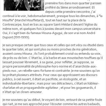
première fois dans mon quartier parisien
préféré du 5ème arrondissement. Et
depuis cette première rencontre, j’ai
continué à le voir, hebdomadairement, presque tous les dimanches, à "la
Mouffe" (Marché Mouffetard), tout en haut sur la place de la
Contrescarpe, tout en bas au square Saint-Médard devant l’église du
même nom, et quelques fois à Jussieu devant mon campus universitaire.
Oui, il s’agit bien du fameux Mouna-Agugui, de son vrai nom André
Dupont (1911-1999).
Je suis presque certain que tous ceux et celles qui ont vécu ou étudié dans
le quartier latin, et qui sont plus ou moins proches de ma génération,
avaient connu Mouna ; ils l’ont probablement croisé ou entendu sa voix,
de près ou de loin. C’était lui, à la barbe et aux moustaches touffues qu’il
laissait pousser librement, à sa guise, pour refléter, je suppose, sa
propre personnalité de philosophe-hors-norme et d’anarchiste-aux-
pieds-nus ; un rebelle-sans-fortune-ni-contrainte. Je me souviens qu’on
lui prêtait plusieurs attributs. Pour ceux qui appréciaient ses discours
publics, à ciel ouvert, il était un pacifiste, un écologiste, et un
individualiste-libertaire ; mais pour ses détracteurs, c’était un hâbleur-
charlatan et un propagandiste-agitateur ; et pour les goguenards, il
n’était qu’un clown-amuseur.
Je me souviens qu’au début, le voyant de loin, entouré de sa petite foule
qui riait, je me suis approché pour l’écouter comme les autres badauds,