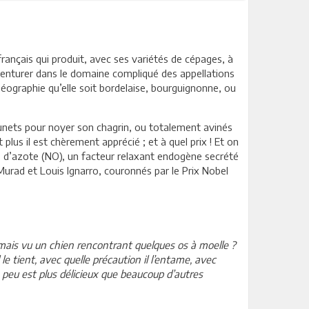
 français qui produit, avec ses variétés de cépages, à
aventurer dans le domaine compliqué des appellations
éographie qu’elle soit bordelaise, bourguignonne, ou
ounets pour noyer son chagrin, ou totalement avinés
 plus il est chèrement apprécié ; et à quel prix ! Et on
e d’azote (NO), un facteur relaxant endogène secrété
 Murad et Louis Ignarro, couronnés par le Prix Nobel
mais vu un chien rencontrant quelques os à moelle ?
 le tient, avec quelle précaution il l’entame, avec
 ce peu est plus délicieux que beaucoup d’autres