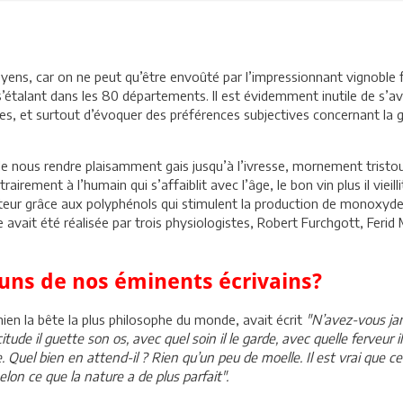
s moyens, car on ne peut qu’être envoûté par l’impressionnant vignoble
s’étalant dans les 80 départements. Il est évidemment inutile de s’
es, et surtout d’évoquer des préférences subjectives concernant la g
de nous rendre plaisamment gais jusqu’à l’ivresse, mornement trist
rement à l’humain qui s’affaiblit avec l’âge, le bon vin plus il vieillit
tateur grâce aux polyphénols qui stimulent la production de monoxyd
 avait été réalisée par trois physiologistes, Robert Furchgott, Ferid
-uns de nos éminents écrivains?
hien la bête la plus philosophe du monde, avait écrit
"N’avez-vous ja
tude il guette son os, avec quel soin il le garde, avec quelle ferveur il
suce. Quel bien en attend-il ? Rien qu’un peu de moelle. Il est vrai que
lon ce que la nature a de plus parfait".