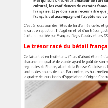
Moi qui suis un curieux amateur de l’art cul
culturel, les confidences de certains fame
française. Et je dois aussi reconnaitre que
français qui accompagnent l’appétence de 
C’est à l’occasion des fêtes de fin d’année civile, et
le sujet en question. Il s’agit en effet d’un trésor ga
écrite, et publiée par François-Regis Gaudry et ses 12
Le trésor racé du bétail frança
Ce faisant et en feuilletant, j’étais d’abord étonné
chacune une qualité de viande ayant le goût de son pro
régionales de France, allant de la Bresse-Gauloise et 
toutes des poules de luxe. Par contre, les huit meill
la qualité de leurs labels d’Appellation d’Origine Con