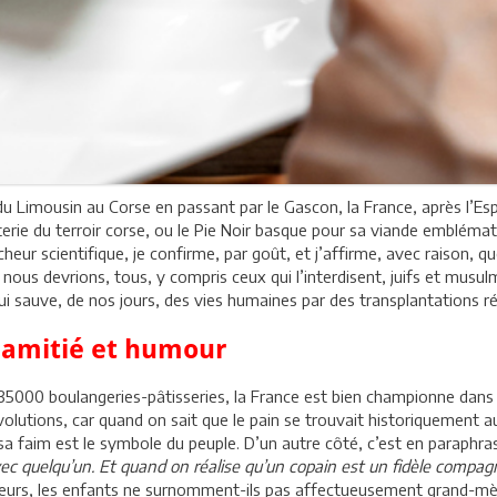
du Limousin au Corse en passant par le Gascon, la France, après l’Esp
uterie du terroir corse, ou le Pie Noir basque pour sa viande embléma
heur scientifique, je confirme, par goût, et j’affirme, avec raison,
 nous devrions, tous, y compris ceux qui l’interdisent, juifs et mus
i sauve, de nos jours, des vies humaines par des transplantations ré
, amitié et humour
35000 boulangeries-pâtisseries, la France est bien championne dans le
révolutions, car quand on sait que le pain se trouvait historiqueme
a faim est le symbole du peuple. D’un autre côté, c’est en paraphra
vec quelqu’un. Et quand on réalise qu’un copain est un fidèle compag
ailleurs, les enfants ne surnomment-ils pas affectueusement grand-m