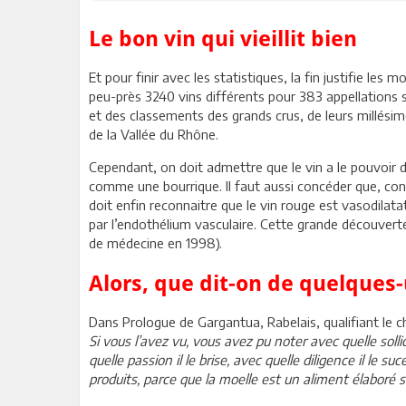
Le bon vin qui vieillit bien
Et pour finir avec les statistiques, la fin justifie le
peu-près 3240 vins différents pour 383 appellations 
et des classements des grands crus, de leurs millésim
de la Vallée du Rhône.
Cependant, on doit admettre que le vin a le pouvoir 
comme une bourrique. Il faut aussi concéder que, contrai
doit enfin reconnaitre que le vin rouge est vasodila
par l’endothélium vasculaire. Cette grande découverte
de médecine en 1998).
Alors, que dit-on de quelques
Dans Prologue de Gargantua, Rabelais, qualifiant le c
Si vous l’avez vu, vous avez pu noter avec quelle sollici
quelle passion il le brise, avec quelle diligence il le 
produits, parce que la moelle est un aliment élaboré se