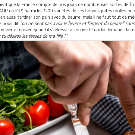
tivement que la France compte de nos jours de nombreuses sortes de 
AOP ou IGP) parmi les 1200 variétés de ces bonnes pâtes molles ou du
bien aussi tartiner son pain avec du beurre; mais il ne faut tout de 
be nous dit
"on ne peut pas avoir le beurre et l’argent du beurre" sans
’un vieux tunisien quand il s’adresse à son invité qui lui demande la
 désires les fesses de ma fille ?"