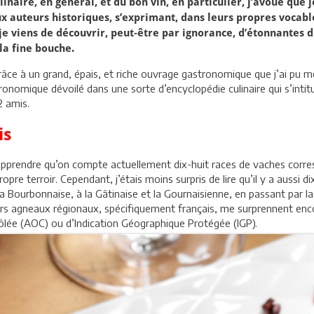
inaire, en général, et du bon vin, en particulier, j’avoue que 
ux auteurs historiques, s’exprimant, dans leurs propres vocabl
 je viens de découvrir, peut-être par ignorance, d’étonnantes 
la fine bouche.
 grâce à un grand, épais, et riche ouvrage gastronomique que j’ai pu m
stronomique dévoilé dans une sorte d’encyclopédie culinaire qui s’inti
2 amis.
is
 d’apprendre qu’on compte actuellement dix-huit races de vaches corr
pre terroir. Cependant, j’étais moins surpris de lire qu’il y a aussi 
la Bourbonnaise, à la Gâtinaise et la Gournaisienne, en passant par la
eurs agneaux régionaux, spécifiquement français, me surprennent enc
trôlée (AOC) ou d’Indication Géographique Protégée (IGP).