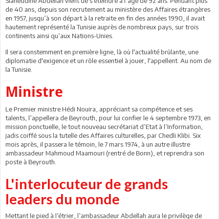
Slaheddine Abdellah vient de s’éteindre à l’âge de 92 ans. Pendant plus
de 40 ans, depuis son recrutement au ministère des Affaires étrangères
en 1957, jusqu’à son départ à la retraite en fin des années 1990, il avait
hautement représenté la Tunisie auprès de nombreux pays, sur trois
continents ainsi qu’aux Nations-Unies.
Il sera constemment en première ligne, là où l'actualité brûlante, une
diplomatie d'exigence et un rôle essentiel à jouer, l'appellent. Au nom de
la Tunisie.
Ministre
Le Premier ministre Hédi Nouira, appréciant sa compétence et ses
talents, l’appellera de Beyrouth, pour lui confier le 4 septembre 1973, en
mission ponctuelle, le tout nouveau secrétariat d’Etat à l’Information,
jadis coiffé sous la tutelle des Affaires culturelles, par Chedli Klibi. Six
mois après, il passera le témoin, le 7 mars 1974, à un autre illustre
ambassadeur Mahmoud Maamouri (rentré de Bonn), et reprendra son
poste à Beyrouth.
L'interlocuteur de grands
leaders du monde
Mettant le pied à l’étrier, l’ambassadeur Abdellah aura le privilège de