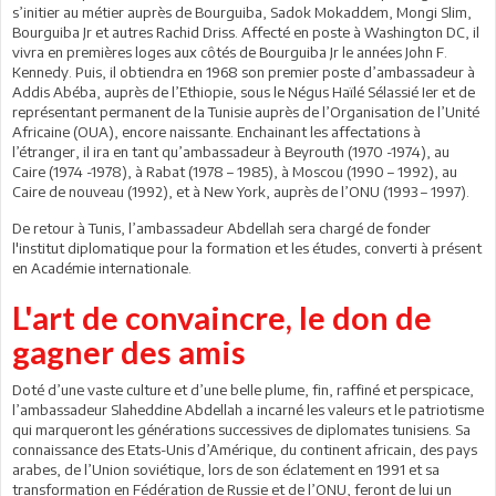
s’initier au métier auprès de Bourguiba, Sadok Mokaddem, Mongi Slim,
Bourguiba Jr et autres Rachid Driss. Affecté en poste à Washington DC, il
vivra en premières loges aux côtés de Bourguiba Jr le années John F.
Kennedy. Puis, il obtiendra en 1968 son premier poste d’ambassadeur à
Addis Abéba, auprès de l’Ethiopie, sous le Négus Haïlé Sélassié Ier et de
représentant permanent de la Tunisie auprès de l’Organisation de l’Unité
Africaine (OUA), encore naissante. Enchainant les affectations à
l’étranger, il ira en tant qu’ambassadeur à Beyrouth (1970 -1974), au
Caire (1974 -1978), à Rabat (1978 – 1985), à Moscou (1990 – 1992), au
Caire de nouveau (1992), et à New York, auprès de l’ONU (1993 – 1997).
De retour à Tunis, l’ambassadeur Abdellah sera chargé de fonder
l'institut diplomatique pour la formation et les études, converti à présent
en Académie internationale.
L'art de convaincre, le don de
gagner des amis
Doté d’une vaste culture et d’une belle plume, fin, raffiné et perspicace,
l’ambassadeur Slaheddine Abdellah a incarné les valeurs et le patriotisme
qui marqueront les générations successives de diplomates tunisiens. Sa
connaissance des Etats-Unis d’Amérique, du continent africain, des pays
arabes, de l’Union soviétique, lors de son éclatement en 1991 et sa
transformation en Fédération de Russie et de l’ONU, feront de lui un