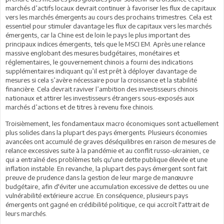
marchés d’actifs locaux devrait continuer à favoriser les flux de capitaux
vers les marchés émergents au cours des prochains trimestres. Cela est
essentiel pour stimuler davantage les flux de capitaux vers les marchés
émergents, car la Chine est de loin le pays le plus important des
principaux indices émergents, tels que le MSCI EM. Après une relance
massive englobant des mesures budgétaires, monétaires et
réglementaires, le gouvernement chinois a fourni des indications
supplémentaires indiquant qu’il est prêt à déployer davantage de
mesures si cela s’avère nécessaire pour la croissance et la stabilité
financière. Cela devrait raviver l’ambition des investisseurs chinois
nationaux et attirer les investisseurs étrangers sous-exposés aux
marchés d’actions et de titres à revenu fixe chinois.
Troisièmement, les fondamentaux macro économiques sont actuellement
plus solides dans la plupart des pays émergents. Plusieurs économies
avancées ont accumulé de graves déséquilibres en raison de mesures de
relance excessives suite à la pandémie et au conflit russo-ukrainien, ce
qui a entraîné des problèmes tels qu'une dette publique élevée et une
inflation instable. En revanche, la plupart des pays émergent sont fait
preuve de prudence dans la gestion de leur marge de manœuvre
budgétaire, afin d'éviter une accumulation excessive de dettes ou une
vulnérabilité extérieure accrue. En conséquence, plusieurs pays
émergents ont gagné en crédibilité politique, ce qui accroît l'attrait de
leurs marchés.