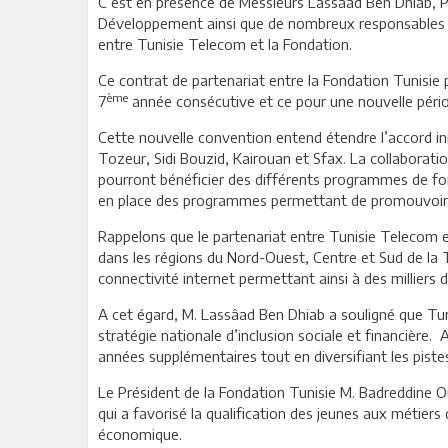
C’est en présence de Messieurs Lassâad Ben Dhiab, Pr
Développement ainsi que de nombreux responsables de
entre Tunisie Telecom et la Fondation.
Ce contrat de partenariat entre la Fondation Tunisie 
ème
7
année consécutive et ce pour une nouvelle pério
Cette nouvelle convention entend étendre l’accord init
Tozeur, Sidi Bouzid, Kairouan et Sfax. La collaborati
pourront bénéficier des différents programmes de fo
en place des programmes permettant de promouvoir l’e
Rappelons que le partenariat entre Tunisie Telecom e
dans les régions du Nord-Ouest, Centre et Sud de la Tu
connectivité internet permettant ainsi à des milliers 
A cet égard, M. Lassâad Ben Dhiab a souligné que Tuni
stratégie nationale d’inclusion sociale et financière
années supplémentaires tout en diversifiant les pistes
Le Président de la Fondation Tunisie M. Badreddine O
qui a favorisé la qualification des jeunes aux métier
économique.