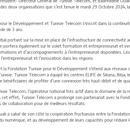
ésident- Directeur Général de Tunisie Telecom, et Badreddine Ouali 
s deux organisations que s’est tenue le mardi 29 Octobre 2024, la 
pour le Développement et Tunisie Telecom s'inscrit dans la continuit
de de 3 ans.
ial portant sur la mise en place de l’infrastructure de connectivité 
on portera également sur le volet formation et entrepreneuriat et in
rmations et d’accompagnements à l’entrepreneuriat disponibles. Le
ntrepreneuriat et l’innovation dans les régions.
t la Fondation Tunisie pour le Développement s'étend aux réseaux de
nisie. Tunisie Telecom a équipé les centres ELIFE de Siliana, Béja, le
de bénéficiaires de profiter d’une connexion très haut-débit et de qual
sie Telecom, l’opérateur national très actif dans le domaine de la re
. A cet effet, Tunisie Telecom a prolongé son partenariat avec la Fo
 de collaboration pour de meilleurs résultats.
uali a salué de son côté la coopération fructueuse entre la Fondati
s du numérique, et au développement de leurs capacités pour réduire 