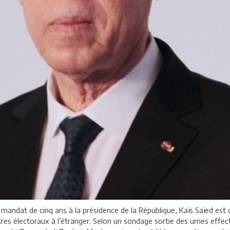
andat de cinq ans à la présidence de la République, Kaïs Saïed est 
res électoraux à l’étranger. Selon un sondage sortie des urnes effec