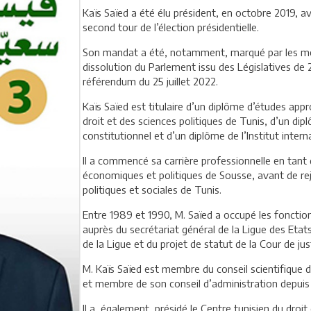
Kaïs Saïed a été élu président, en octobre 2019, a
second tour de l’élection présidentielle.
Son mandat a été, notamment, marqué par les mesur
dissolution du Parlement issu des Législatives de 
référendum du 25 juillet 2022.
Kaïs Saïed est titulaire d’un diplôme d’études appr
droit et des sciences politiques de Tunis, d’un dip
constitutionnel et d’un diplôme de l’Institut inter
Il a commencé sa carrière professionnelle en tant 
économiques et politiques de Sousse, avant de rejo
politiques et sociales de Tunis.
Entre 1989 et 1990, M. Saïed a occupé les foncti
auprès du secrétariat général de la Ligue des Etat
de la Ligue et du projet de statut de la Cour de jus
M. Kaïs Saïed est membre du conseil scientifique d
et membre de son conseil d’administration depuis
Il a, également, présidé le Centre tunisien du droi