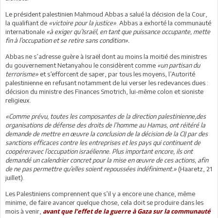
Le président palestinien Mahmoud Abbas a salué la décision de la Cour,
la qualifiant de
«victoire pour la justice»
. Abbas a exhorté la communauté
internationale
«à exiger qu’Israël, en tant que puissance occupante, mette
fin à l’occupation et se retire sans condition».
Abbas ne s’adresse guère à Israël dont au moins la moitié des ministres
du gouvernement Netanyahou le considèrent comme
«un partisan du
terrorisme»
et s’efforcent de saper, par tous les moyens, l’Autorité
palestinienne en refusant notamment de lui verser les redevances dues :
décision du ministre des Finances Smotrich, lui-même colon et sioniste
religieux.
«Comme prévu, toutes les composantes de la direction palestinienne,des
organisations de défense des droits de l’homme au Hamas, ont réitéré la
demande de mettre en œuvre la conclusion de la décision de la CIJ par des
sanctions efficaces contre les entreprises et les pays qui continuent de
coopéreravec l’occupation israélienne. Plus important encore, ils ont
demandé un calendrier concret pour la mise en œuvre de ces actions, afin
de ne pas permettre qu’elles soient repoussées indéfiniment.»
(Haaretz, 21
juillet).
Les Palestiniens comprennent que s’il y a encore une chance, même
minime, de faire avancer quelque chose, cela doit se produire dans les
mois à venir,
avant que l’effet de la guerre à Gaza sur la communauté