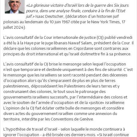
«La glorieuse victoire d’Israël lors de la guerre des Six Jours
pourra, dans une analyse finale, conduire à la fin de l’Etat
juif.»
Isaac Deutscher, (déclaration d’un historien juif
polonais au lendemain du 10 juin 1967 citée par le New York Times, 17
juillet 2024).
L’avis consultatif de la Cour internationale de justice (CIJ) publié vendredi
a été lu à la Haye par le juge libanais Nawaf Salam, président de la Cour. Il
déclare que les colonies israéliennes en Cisjordanie sont contraires aux
principes du droit international et qu’Israël doitmettre fin à sa présence.
L’avis consultatif de la CIJ brise le mensonge selon lequel l’occupation
n’est que temporaire et destinée uniquement à des fins de sécurité. C’est
le mensonge que les Israéliens se sont raconté pendant des décennies
d’occupation alors qu’ils s’emparaient de plus en plus de terres
palestiniennes, dépossédaient les Palestiniens de leurs terres et y
construisaient des colonies, le tout sous le patronage des
gouvernements israéliens successifs, par l’intermédiaire des colons et
avec le soutien de l’armée d’occupation et de la «justice» israélienne.
L’opinion de la CIJ fait éclater cette bulle de mensonges et considère
divers actes du gouvernement israélien comme une annexion du
territoire, interdite par les Conventions de Genève.
L’hypothèse de travail d’Israël - selon laquelle le monde continuera à
ignorer l’occupation - a été brisée ces derniers mois. «Si Israël continue