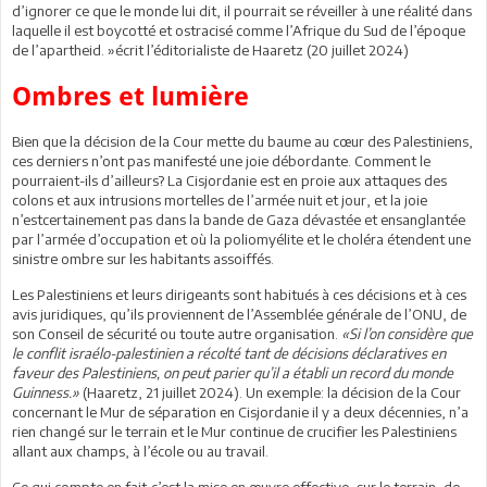
d’ignorer ce que le monde lui dit, il pourrait se réveiller à une réalité dans
laquelle il est boycotté et ostracisé comme l’Afrique du Sud de l’époque
de l’apartheid. »écrit l’éditorialiste de Haaretz (20 juillet 2024)
Ombres et lumière
Bien que la décision de la Cour mette du baume au cœur des Palestiniens,
ces derniers n’ont pas manifesté une joie débordante. Comment le
pourraient-ils d’ailleurs? La Cisjordanie est en proie aux attaques des
colons et aux intrusions mortelles de l’armée nuit et jour, et la joie
n’estcertainement pas dans la bande de Gaza dévastée et ensanglantée
par l’armée d’occupation et où la poliomyélite et le choléra étendent une
sinistre ombre sur les habitants assoiffés.
Les Palestiniens et leurs dirigeants sont habitués à ces décisions et à ces
avis juridiques, qu’ils proviennent de l’Assemblée générale de l’ONU, de
son Conseil de sécurité ou toute autre organisation.
«Si l’on considère que
le conflit israélo-palestinien a récolté tant de décisions déclaratives en
faveur des Palestiniens, on peut parier qu’il a établi un record du monde
Guinness.»
(Haaretz, 21 juillet 2024). Un exemple: la décision de la Cour
concernant le Mur de séparation en Cisjordanie il y a deux décennies, n’a
rien changé sur le terrain et le Mur continue de crucifier les Palestiniens
allant aux champs, à l’école ou au travail.
Ce qui compte en fait,c’est la mise en œuvre effective, sur le terrain, de