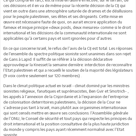
ces décisions et il en va de même pour la récente décision de la CIJ qui
vient en outre dans une atmosphère saturée de drames et de désillusions
pour le peuple palestinien, ses élites et ses dirigeants. Cette mise en
œuvre est nécessaire faute de quoi, on aurait encore application du
fameux et inique principe «deux poids, deux mesures» comme si le droit
international et les décisions de la communauté internationale ne sont
applicables qu’à certains pays et sont ignorées pour d’autres.
En ce qui concerne Israël, le refus de l’avis de la CIJ est total. Les réponses
de l’ensemble du spectre politique sioniste sont unanimes dans son rejet
de Gans à Lapid. Il suffit de se référer à la décision déclarative
approuvéepar la Knesset la semaine dernière: interdiction de reconnaître
l’Etat palestinien et qui a recueilli le soutien de la majorité des législateurs
(9 voix contre seulement sur 120 membres) .
Dans le climat politique actuel en Israël - climat dominé par les ministres
sionistes religieux, fanatiques et suprémacistes, Ben Gvir et Smotrich- ,
les appels à l’annexion de la Cisjordanie et à l’expansion de l’entreprise
de colonisation deterritoires palestiniens, la décision de la Cour ne
s’adresse pas tant à Israël, mais plutôt aux organismes internationaux
qui sont censés mettre en œuvre ses conclusions: l’Assemblée générale
de l’ONU, le Conseil de sécurité et tout pays qui respecte les principes du
droit international et la position consultative de la plus haute juridiction
du monde y compris les pays ayant récemment normalisé avec l’Etat
sioniste.