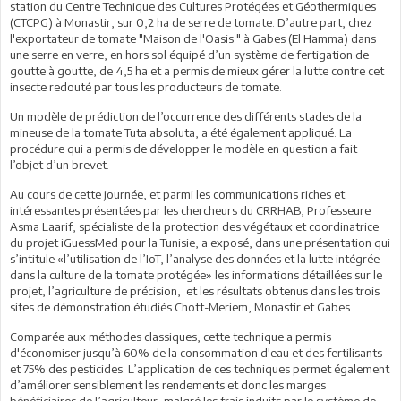
station du Centre Technique des Cultures Protégées et Géothermiques
(CTCPG) à Monastir, sur 0,2 ha de serre de tomate. D’autre part, chez
l'exportateur de tomate "Maison de l'Oasis " à Gabes (El Hamma) dans
une serre en verre, en hors sol équipé d’un système de fertigation de
goutte à goutte, de 4,5 ha et a permis de mieux gérer la lutte contre cet
insecte redouté par tous les producteurs de tomate.
Un modèle de prédiction de l’occurrence des différents stades de la
mineuse de la tomate Tuta absoluta, a été également appliqué. La
procédure qui a permis de développer le modèle en question a fait
l’objet d’un brevet.
Au cours de cette journée, et parmi les communications riches et
intéressantes présentées par les chercheurs du CRRHAB, Professeure
Asma Laarif, spécialiste de la protection des végétaux et coordinatrice
du projet iGuessMed pour la Tunisie, a exposé, dans une présentation qui
s’intitule «l’utilisation de l’IoT, l’analyse des données et la lutte intégrée
dans la culture de la tomate protégée» les informations détaillées sur le
projet, l’agriculture de précision, et les résultats obtenus dans les trois
sites de démonstration étudiés Chott-Meriem, Monastir et Gabes.
Comparée aux méthodes classiques, cette technique a permis
d'économiser jusqu’à 60% de la consommation d'eau et des fertilisants
et 75% des pesticides. L’application de ces techniques permet également
d’améliorer sensiblement les rendements et donc les marges
bénéficiaires de l’agriculteur, malgré les frais induits par le système de