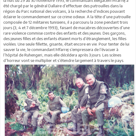
la nuit du 29 au 30 novembre 1993, le commandant Belgacem Mfarrej a
été chargé par le général Dallaire d’effectuer des patrouilles dans la
région du Parc national des volcans, à la recherche d’indices pouvant
éclairer le commandement sur ce crime odieux. A la tête d’une patrouille
composée de 12 militaires tunisiens, il a parcouru la zone pendant trois
jours (3, 4 et 7 décembre 1993), faisant de macabres découvertes d’une
rare violence commise contre des enfants et des jeunes. Des garçons,
des jeunes filles et des enfants étaient morts d’étranglement, les filles
violées. Une seule fillette, gisante, était encore en vie. Pour tenter de lui
sauver la vie, le commandant Mfarrej s’empressera de l’évacuer à
l’hôpital de Ruhengeri, mais elle décédera après 3 jours. Les scènes
d’horreur vont se multiplier et s’étendre largement à travers le pays.