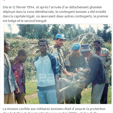
Dès le 12 février 1994, et après l’arrivée d’un détachement ghanéen
déployé dans la zone démilitarisée, le contingent tunisien a été installé
dans la capitale Kigali, où œuvraient deux autres contingents, le premier
est belge et le second bengali.
La mission confiée aux militaires tunisiens était d’assurer la protection