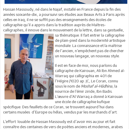
Hassan Massoudy, né dans le Najaf, installé en France depuis la fin des
années soixante-dix, a poursuivi ses études aux Beaux Arts à Paris après
celles en Iraq, il ne se suffit pas des enseignements des écoles de
calligraphie qu’il a appris dans la tradition auprès de Maîtres-
calligraphes, il innove dans le mouvement de la lettre, dans
sa gestuelle,
sa thématique. Il fait entrer la calligraphie
de plain-pied dans la modernité artistique
mondiale. La connaissance et la maîtrise
de l’ancien, n’empêchent pas de chercher
un nouveau langage, un nouveau style.
Il est en face de moi, nous parlons du
calligraphe de Kairouan, Ali Ibn Ahmed al-
Warraq qui calligraphia en 401 de
l’Hégire /1020 ap. JC, Le Coran, connu
sous le nom de
Moshaf al–Hâdhina
, la
nourrice de l’émir ziride, Ibn Badis.
L’œuvre d’Al Warraq a donné à Kairouan
une école de calligraphie kufique
spécifique. Des feuillets de ce Coran, se trouvent aujourd’hui dans
certains musées d’Europe ou hélas, vendus par les marchands d’art.
L’effort louable de Hassan Massoudy est d’avoir mis au jour et fait
connaître des centaines de vers de poètes anciens et modernes, arabes