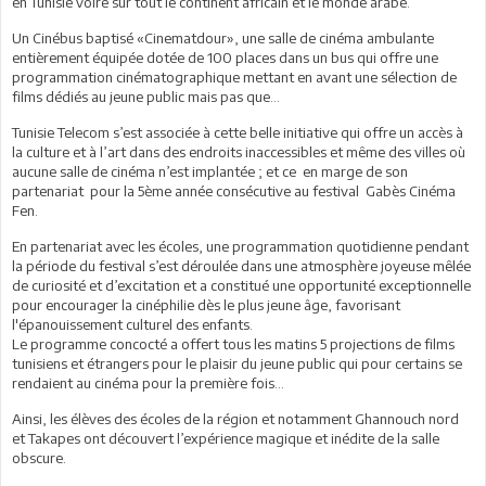
en Tunisie voire sur tout le continent africain et le monde arabe.
Un Cinébus baptisé «Cinematdour», une salle de cinéma ambulante
entièrement équipée dotée de 100 places dans un bus qui offre une
programmation cinématographique mettant en avant une sélection de
films dédiés au jeune public mais pas que...
Tunisie Telecom s’est associée à cette belle initiative qui offre un accès à
la culture et à l’art dans des endroits inaccessibles et même des villes où
aucune salle de cinéma n’est implantée ; et ce en marge de son
partenariat pour la 5ème année consécutive au festival Gabès Cinéma
Fen.
En partenariat avec les écoles, une programmation quotidienne pendant
la période du festival s’est déroulée dans une atmosphère joyeuse mêlée
de curiosité et d’excitation et a constitué une opportunité exceptionnelle
pour encourager la cinéphilie dès le plus jeune âge, favorisant
l'épanouissement culturel des enfants.
Le programme concocté a offert tous les matins 5 projections de films
tunisiens et étrangers pour le plaisir du jeune public qui pour certains se
rendaient au cinéma pour la première fois…
Ainsi, les élèves des écoles de la région et notamment Ghannouch nord
et Takapes ont découvert l’expérience magique et inédite de la salle
obscure.