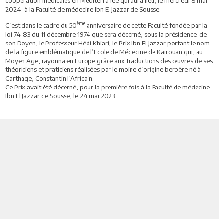
coopération médicales en Méditerranée qui aura lieu, le mercredi 8 mai
2024, à la Faculté de médecine Ibn El Jazzar de Sousse.
ème
C’est dans le cadre du 50
anniversaire de cette Faculté fondée par la
loi 74-83 du 11 décembre 1974 que sera décerné, sous la présidence de
son Doyen, le Professeur Hédi Khiari, le Prix Ibn El Jazzar portant le nom
de la figure emblématique de l’Ecole de Médecine de Kairouan qui, au
Moyen Age, rayonna en Europe grâce aux traductions des œuvres de ses
théoriciens et praticiens réalisées par le moine d’origine berbère né à
Carthage, Constantin l’Africain.
Ce Prix avait été décerné, pour la première fois à la Faculté de médecine
Ibn El Jazzar de Sousse, le 24 mai 2023.