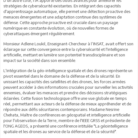
D'un autre côté, l'IA apporte des outils avancés pour améliorer les
stratégies de cybersécurité existantes. En intégrant des capacités
d'apprentissage automatique, elle permet une détection proactive des
menaces émergentes et une adaptation continue des systèmes de
défense. Cette approche proactive est cruciale dans un paysage
numérique en constante évolution, où de nouvelles formes de
cyberattaques émergent régulièrement.
Monsieur Adlene Loukil, Enseignant-Chercheur à l’INSAT, avait offert son
éclairage sur cette convergence entre la cybersécurité et l'intelligence
artificielle, mettant en lumière son potentiel transdisciplinaire et son
impact sur la société dans son ensemble.
L'intégration de la géo-intelligence spatiale et des drones représente un
pivot essentiel dans le domaine de la défense et de la sécurité. En
unissant les capacités des satellites et des drones, les forces armées
peuvent accéder à des informations cruciales pour surveiller les activités
ennemies, évaluer les menaces et prendre des décisions stratégiques
éclairées. Cette fusion technologique offre une vue globale en temps
réel, permettant aux acteurs de la défense de mieux appréhender et de
répondre aux défis sécuritaires contemporains. Madame Nesrine
Chehata, Maître de conférences en géospatial et intelligence artificielle
pour l'observation de la Terre, membre de l'IEEE GRSS et présidente de
l'ONG AGEOS, a présenté une conférence intitulée "La géointelligence
spatiale et les drones au service de la défense et de la sécurité".