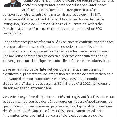
Technologie (INSAT) a été le théâtre du tout premier congrès
dédié aux objets intelligents propulsés par l'intelligence
artificielle. Cet événement d'envergure, fruit d'une
collaboration étroite entre cinq partenaires prestigieux - l'INSAT,
l'Académie Militaire de Fondok Jedid, l'Académie Navale de Menzel
Bourguiba, l'École de l'Aviation Militaire et le Centre de Recherche
Militaire - a remporté un succès retentissant, attirant environ 300
participants.
Les conférences présentées ont allié excellence scientifique et pertinence
pratique, offrant aux participants une expérience enrichissante et
complète. Ils ont pu apprécier la qualité des échanges et repartir avec
une meilleure compréhension des enjeux et des opportunités liés à la
convergence entre l'intelligence artificielle et l'Internet des objets (IoT).
L'avènement rapide de l'Internet des objets marque une transition
significative, promettant une intégration croissante de cette technologie
innovante dans notre quotidien. Selon les prévisions, le nombre
d'appareils IoT devrait dépasser les 20 milliards d'ici 2025, témoignant
de son expansion exponentielle.
Ce vaste écosystème d'objets connectés, interagissant à la fois entre eux
et avec Internet, soulève des défis uniques en matière d'applications, de
gestion des données massives générées par les dispositifs IoT, ainsi que
de sécurité des réseaux. Face à ces défis, l'exploration de solutions
innovantes telles que l'intelligence artificielle est devenue cruciale,