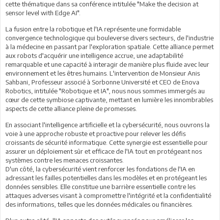
cette thématique dans sa conférence intitulée "Make the decision at
sensor level with Edge AI".
La fusion entre la robotique et l'IA représente une formidable
convergence technologique qui bouleverse divers secteurs, de l'industrie
à la médecine en passant par l'exploration spatiale. Cette alliance permet
aux robots d'acquérir une intelligence accrue, une adaptabilité
remarquable et une capacité à interagir de manière plus fluide avec leur
environnement et les êtres humains. L'intervention de Monsieur Anis
Sahbani, Professeur associé à Sorbonne Université et CEO de Enova
Robotics, intitulée "Robotique et IA", nous nous sommes immergés au
cœur de cette symbiose captivante, mettant en lumière les innombrables
aspects de cette alliance pleine de promesses.
En associant l'intelligence artificielle et la cybersécurité, nous ouvrons la
voie à une approche robuste et proactive pour relever les défis
croissants de sécurité informatique. Cette synergie est essentielle pour
assurer un déploiement sûr et efficace de l'IA tout en protégeant nos
systèmes contre les menaces croissantes.
D'un côté, la cybersécurité vient renforcer les fondations de l'IA en
adressant les failles potentielles dans les modèles et en protégeant les
données sensibles. Elle constitue une barrière essentielle contre les
attaques adverses visant à compromettre l'intégrité et la confidentialité
des informations, telles que les données médicales ou financières.