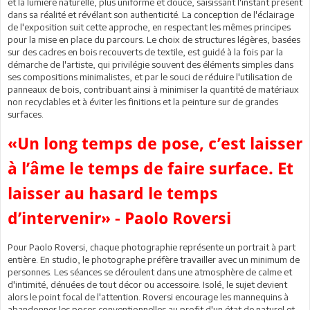
et la lumière naturelle, plus uniforme et douce, saisissant l'instant présent
dans sa réalité et révélant son authenticité. La conception de l'éclairage
de l'exposition suit cette approche, en respectant les mêmes principes
pour la mise en place du parcours. Le choix de structures légères, basées
sur des cadres en bois recouverts de textile, est guidé à la fois par la
démarche de l'artiste, qui privilégie souvent des éléments simples dans
ses compositions minimalistes, et par le souci de réduire l'utilisation de
panneaux de bois, contribuant ainsi à minimiser la quantité de matériaux
non recyclables et à éviter les finitions et la peinture sur de grandes
surfaces.
«Un long temps de pose, c’est laisser
à l’âme le temps de faire surface. Et
laisser au hasard le temps
d’intervenir» - Paolo Roversi
Pour Paolo Roversi, chaque photographie représente un portrait à part
entière. En studio, le photographe préfère travailler avec un minimum de
personnes. Les séances se déroulent dans une atmosphère de calme et
d'intimité, dénuées de tout décor ou accessoire. Isolé, le sujet devient
alors le point focal de l'attention. Roversi encourage les mannequins à
abandonner les poses conventionnelles au profit d'un état de naturel et