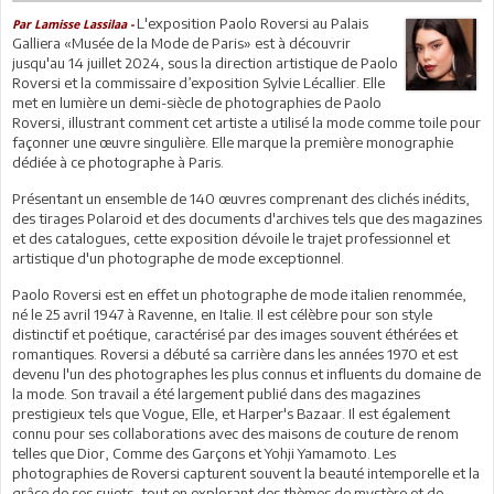
L'exposition Paolo Roversi au Palais
Par Lamisse Lassilaa -
Galliera «Musée de la Mode de Paris» est à découvrir
jusqu'au 14 juillet 2024, sous la direction artistique de Paolo
Roversi et la commissaire d’exposition Sylvie Lécallier. Elle
met en lumière un demi-siècle de photographies de Paolo
Roversi, illustrant comment cet artiste a utilisé la mode comme toile pour
façonner une œuvre singulière. Elle marque la première monographie
dédiée à ce photographe à Paris.
Présentant un ensemble de 140 œuvres comprenant des clichés inédits,
des tirages Polaroid et des documents d'archives tels que des magazines
et des catalogues, cette exposition dévoile le trajet professionnel et
artistique d'un photographe de mode exceptionnel.
Paolo Roversi est en effet un photographe de mode italien renommée,
né le 25 avril 1947 à Ravenne, en Italie. Il est célèbre pour son style
distinctif et poétique, caractérisé par des images souvent éthérées et
romantiques. Roversi a débuté sa carrière dans les années 1970 et est
devenu l'un des photographes les plus connus et influents du domaine de
la mode. Son travail a été largement publié dans des magazines
prestigieux tels que Vogue, Elle, et Harper's Bazaar. Il est également
connu pour ses collaborations avec des maisons de couture de renom
telles que Dior, Comme des Garçons et Yohji Yamamoto. Les
photographies de Roversi capturent souvent la beauté intemporelle et la
grâce de ses sujets, tout en explorant des thèmes de mystère et de