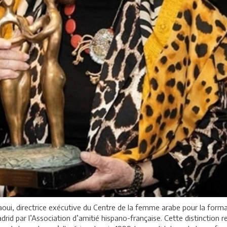
ui, directrice exécutive du Centre de la femme arabe pour la formati
drid par l’Association d’amitié hispano-française. Cette distinctio