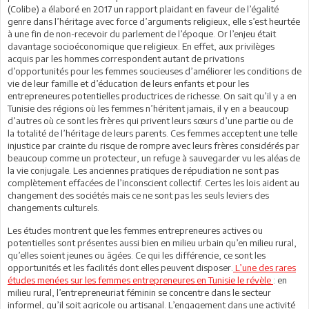
(Colibe) a élaboré en 2017 un rapport plaidant en faveur de l’égalité
genre dans l’héritage avec force d’arguments religieux, elle s’est heurtée
à une fin de non-recevoir du parlement de l’époque. Or l’enjeu était
davantage socioéconomique que religieux. En effet, aux privilèges
acquis par les hommes correspondent autant de privations
d’opportunités pour les femmes soucieuses d’améliorer les conditions de
vie de leur famille et d’éducation de leurs enfants et pour les
entrepreneures potentielles productrices de richesse. On sait qu’il y a en
Tunisie des régions où les femmes n’héritent jamais, il y en a beaucoup
d’autres où ce sont les frères qui privent leurs sœurs d’une partie ou de
la totalité de l’héritage de leurs parents. Ces femmes acceptent une telle
injustice par crainte du risque de rompre avec leurs frères considérés par
beaucoup comme un protecteur, un refuge à sauvegarder vu les aléas de
la vie conjugale. Les anciennes pratiques de répudiation ne sont pas
complètement effacées de l’inconscient collectif. Certes les lois aident au
changement des sociétés mais ce ne sont pas les seuls leviers des
changements culturels.
Les études montrent que les femmes entrepreneures actives ou
potentielles sont présentes aussi bien en milieu urbain qu’en milieu rural,
qu’elles soient jeunes ou âgées. Ce qui les différencie, ce sont les
opportunités et les facilités dont elles peuvent disposer.
L’une des rares
études menées sur les femmes entrepreneures en Tunisie le révèle
: en
milieu rural, l’entrepreneuriat féminin se concentre dans le secteur
informel, qu’il soit agricole ou artisanal. L’engagement dans une activité