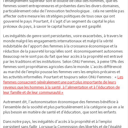
l’enseignement supérieur soit le double de celui des hommes, que les
femmes soient entrepreneures et présentes dans les divers domaines,
particulièrement celui de l’innovation technologique… cela ne semble pas
affecter outre mesure les stratégies politiques de tous ceux qui ont
gouverné le pays. Pourtant, il s’agit d’un segment du capital le plus
précieux du pays, à savoir le capital humain qui est gaspillé.
Les inégalités de genre sont persistantes, voire exacerbées, à travers le
monde malgré les engagements internationaux et malgré la vérité
indubitable de l’apport des femmes à la croissance économique et la
réduction de la pauvreté lorsqu’elles sont économiquement autonomes.
Beaucoup ne le sont pas du fait que leur accès à la propriété est entravé
par les traditions et les institutions. Selon ONU Femmes, à peine 13% des
femmes sont propriétaires agricoles dans le monde. L’accès différencié
au marché de l’emploi pousse les femmes vers les emplois précaires et
les activités informelles. Pourtant et toujours selon ONU Femmes : «
Les
femmes consacrent généralement une part plus importante de leurs
revenus que les hommes à la santé, à l’alimentation et à l’éducation de
leur famille et de leur communauté.»
Autrement dit, l’autonomisation économique des femmes bénéficie à
l’ensemble de la société et plus particulièrement à la catégorie qui en a le
plus besoin en matière de santé et d’éducation, que sont les enfants.
Dans notre pays, les inégalités d’accès à la propriété et à l’emploi
persistent sans faillir. Lorsque la Commission des libertés et de l’égalité