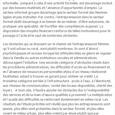
informelle, comparé à celui d’une activité formelle, est davantage motivé
par des besoins matériels et l’absence d’opportunités d’emploi. Le
secteur informel groupe davantage que le secteur formel des femmes
âgées et peu instruites. Par contre, l’entrepreneuriat dans le secteur
formel obéit davantage à un besoin de se réaliser, d’être autonome, de
pratiquer une spécialité, de fructifier des compétences acquises. La
disposition des moyens financiers renforce de telles motivations pour le
passage à l’acte et le saut de nombreux obstacles.
Les obstacles qui se dressent sur le chemin de l’entrepreneuriat féminin,
qu’il soit urbain ou rural, sont plutôt nombreux. Ils sont d’abord
psychologiques et sociaux lorsque les attitudes liées au genre en vigueur
dans la famille ou autres institutions sociales et administratives
découragent l’initiative. Une seconde catégorie d’obstacles réside dans
les procédures administratives, les difficultés d’accès au financement et,
en l’absence de ressources personnelles et/ou d’un réseau relationnel
facilitateur aidant à trouver un garant pour obtenir un crédit. La
troisième catégorie est liée à l’infrastructure : accès à l’eau, à l’électricité,
aux réseaux de communication, rareté des locaux disponibles, cherté des
loyers... A tout cela, il faudra ajouter les obstacles dus à l’indisponibilité
des services et de la main-d’œuvre qualifiée à proximité. La multiplication
et l’acuité des difficultés se renforcent évidemment en milieu rural. Les
résultats de l’étude précitée ont révélé que plus les entrepreneures sont
jeunes, plus elles sont présentes dans le secteur formel, et plus elles
vivent en milieu urbain, plus elles créent par envie plutôt que par