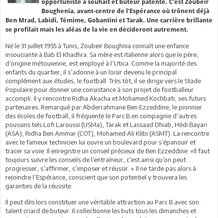
opportuniste à souhait et buteur patenté. C’est Zoubeir
Boughenia, avant-centre de l’Espérance où trônent déjà
Ben Mrad, Labidi, Témime, Gobantini et Tarak. Une carrière brillante
se profilait mais les aléas de la vie en décideront autrement.
Né le 31 juillet 1955 à Tunis, Zoubeir Boughnia connaît une enfance
insouciante à Bab El Khadhra. Sa mère est italienne alors que le père,
d’origine métouienne, est employé à l’Utica. Comme la majorité des
enfants du quartier, il s’adonne à un loisir devenu le principal
complément aux études, le football. Très tôt, il se dirige vers le Stade
Populaire pour donner une consistance à son projet de footballeur
accompli. Il y rencontre Ridha Akacha et Mohamed Kochbati, ses futurs
partenaires. Remarqué par Abderrahmane Ben Ezzeddine, le pionnier
des écoles de football, il fréquente le Parc B en compagnie d’autres
poussins tels Lofi Laroussi (USMa), Tarak et Lassaad Dhiab, Hédi Bayari
(ASA), Ridha Ben Ammar (COT), Mohamed Ali Klibi (ASMT). La rencontre
avec le fameux technicien lui ouvre un boulevard pour s’épanouir et
tracer sa voie. Il enregistre un conseil précieux de Ben Ezzeddine: «Il faut
toujours suivre les conseils de l’entraîneur, c’est ainsi qu’on peut
progresser, s’affirmer, s’imposer et réussir. » Il ne tarde pas alors à
rejoindre l’Espérance, conscient que son potentiel y trouvera les
garanties de la réussite.
Il peut dès lors constituer une véritable attraction au Parc B avec son
talent criard de buteur. Il collectionne les buts tous les dimanches et