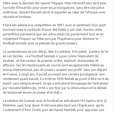
1984 avec la décision de rajeunir l'équipe. Mais rebondit plus tard avec
l'arrivée d'Amarildo pour jouer les prolongations, sans être une pièce
maîtresse, laissant Bassem Jeridi le suppléer au cœur de l'attaque avec
réussite et bonheur.
Il fera ses adieux à la compétition en 1987, avec le sentiment d'un goût
inachevé mais la certitude d'avoir été fidèle à son club, hormis cette
parenthèse parisienne que ses admirateurs lui pardonnent tout en en
ressentant l'impact sur l'élan pris par l'Espérance pour dominer le
football tunisien avec sa pléiade de grands joueurs...
Le surlendemain de son décès, Ben Ezzeddine, très peiné, parlera de lui
en ces termes : «Le football tunisien n’a pas connu l’équivalent de
Zoubeir, un baroudeur de premier ordre, explosif, dominateur et
efficace. Ses tirs foudroyants en course sont exceptionnels. Même au
niveau international, peu de joueurs avaient son profil. Sans son départ
en France, à vingt ans, il aurait accompli une carrière prodigieuse. Son
rendement ayant baissé, il a irrité en 1978 Bobek au point d’être sorti du
match sans remplacement, ce qui a entraîné le limogeage de l’entraîneur
par Hassène Belkhodja, irrité à son tour par la désinvolture et le dédain
du technicien envers le joueur et le club.»
La relation de Zoubeir avec le football en entraînant l’AS Djerba et le SC
Moknine, sans trop durer. Il retrouve plus tard son l’Espérance après
l’avènement d’Aziz Zouhir puis de Hamdi Meddeb pour apporter son