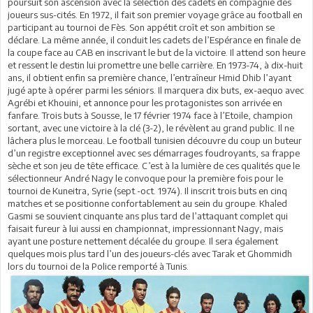
poursuit son ascension avec la sélection des cadets en compagnie des
joueurs sus-cités. En 1972, il fait son premier voyage grâce au football en
participant au tournoi de Fès. Son appétit croît et son ambition se
déclare. La même année, il conduit les cadets de l’Espérance en finale de
la coupe face au CAB en inscrivant le but de la victoire. Il attend son heure
et ressent le destin lui promettre une belle carrière. En 1973-74, à dix-huit
ans, il obtient enfin sa première chance, l’entraîneur Hmid Dhib l’ayant
jugé apte à opérer parmi les séniors. Il marquera dix buts, ex-aequo avec
Agrébi et Khouini, et annonce pour les protagonistes son arrivée en
fanfare. Trois buts à Sousse, le 17 février 1974 face à l’Etoile, champion
sortant, avec une victoire à la clé (3-2), le révèlent au grand public. Il ne
lâchera plus le morceau. Le football tunisien découvre du coup un buteur
d’un registre exceptionnel avec ses démarrages foudroyants, sa frappe
sèche et son jeu de tête efficace. C’est à la lumière de ces qualités que le
sélectionneur André Nagy le convoque pour la première fois pour le
tournoi de Kuneitra, Syrie (sept.-oct. 1974). Il inscrit trois buts en cinq
matches et se positionne confortablement au sein du groupe. Khaled
Gasmi se souvient cinquante ans plus tard de l’attaquant complet qui
faisait fureur à lui aussi en championnat, impressionnant Nagy, mais
ayant une posture nettement décalée du groupe. Il sera également
quelques mois plus tard l’un des joueurs-clés avec Tarak et Ghommidh
lors du tournoi de la Police remporté à Tunis.