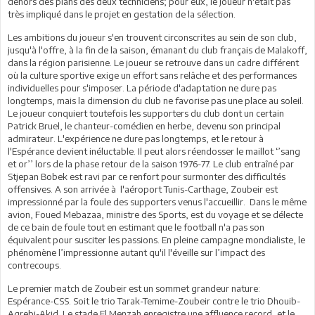
dehors des plans des deux techniciens; pour eux, le joueur n'était pas
très impliqué dans le projet en gestation de la sélection.
Les ambitions du joueur s'en trouvent circonscrites au sein de son club,
jusqu'à l'offre, à la fin de la saison, émanant du club français de Malakoff,
dans la région parisienne. Le joueur se retrouve dans un cadre différent
où la culture sportive exige un effort sans relâche et des performances
individuelles pour s'imposer. La période d'adaptation ne dure pas
longtemps, mais la dimension du club ne favorise pas une place au soleil.
Le joueur conquiert toutefois les supporters du club dont un certain
Patrick Bruel, le chanteur-comédien en herbe, devenu son principal
admirateur. L'expérience ne dure pas longtemps, et le retour à
l'Espérance devient inéluctable. Il peut alors réendosser le maillot ‘’sang
et or’’ lors de la phase retour de la saison 1976-77. Le club entraîné par
Stjepan Bobek est ravi par ce renfort pour surmonter des difficultés
offensives. A son arrivée à l'aéroport Tunis-Carthage, Zoubeir est
impressionné par la foule des supporters venus l'accueillir. Dans le même
avion, Foued Mebazaa, ministre des Sports, est du voyage et se délecte
de ce bain de foule tout en estimant que le football n'a pas son
équivalent pour susciter les passions. En pleine campagne mondialiste, le
phénomène l’impressionne autant qu'il l'éveille sur l’impact des
contrecoups.
Le premier match de Zoubeir est un sommet grandeur nature:
Espérance-CSS. Soit le trio Tarak-Temime-Zoubeir contre le trio Dhouib-
Agrebi-Akid. Le stade El Menzah enregistre une affluence record, et le