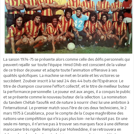
La saison 1974-75 se présente alors comme celle des défis personnels qui
peuvent rejaillir sur toute l'équipe. Hmid Dhib est conscient de la valeur
de ce trésor de joueur et adapte toute l'animation offensive à ses
qualités spécifiques. La machine se met en branle et les victoires se
succèdent. Zoubeir inscrit à lui seul 24 des 44 buts de l'Espérance. Le
titre de champion couronne l'effort collectif, et le titre de meilleur buteur
la performance personnelle. Le joueur est aux anges, il a conquis le public
et se présente comme le nouveau buteur de la sélection. La nomination
du tandem Chétali-Taoufik est de nature à nourrir chez lui une ambition à
l'international. Le premier match sous l'ère de ces deux techniciens, le 2
mars 1975 à Casablanca, pour le compte de la Coupe maghrébine des
nations-une compétition qui n'ira pas plus loin- ne lui réussit pas. En une
seule mi-temps, il n'arrive pas à trouver ses marques face à une défense
marocaine très rigide. Remplacé par Mohieddine, il se retrouvera en