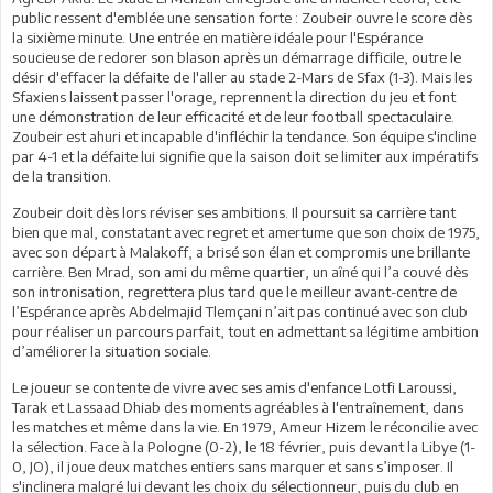
public ressent d'emblée une sensation forte : Zoubeir ouvre le score dès
la sixième minute. Une entrée en matière idéale pour l'Espérance
soucieuse de redorer son blason après un démarrage difficile, outre le
désir d'effacer la défaite de l'aller au stade 2-Mars de Sfax (1-3). Mais les
Sfaxiens laissent passer l'orage, reprennent la direction du jeu et font
une démonstration de leur efficacité et de leur football spectaculaire.
Zoubeir est ahuri et incapable d'infléchir la tendance. Son équipe s'incline
par 4-1 et la défaite lui signifie que la saison doit se limiter aux impératifs
de la transition.
Zoubeir doit dès lors réviser ses ambitions. Il poursuit sa carrière tant
bien que mal, constatant avec regret et amertume que son choix de 1975,
avec son départ à Malakoff, a brisé son élan et compromis une brillante
carrière. Ben Mrad, son ami du même quartier, un aîné qui l’a couvé dès
son intronisation, regrettera plus tard que le meilleur avant-centre de
l’Espérance après Abdelmajid Tlemçani n’ait pas continué avec son club
pour réaliser un parcours parfait, tout en admettant sa légitime ambition
d’améliorer la situation sociale.
Le joueur se contente de vivre avec ses amis d'enfance Lotfi Laroussi,
Tarak et Lassaad Dhiab des moments agréables à l'entraînement, dans
les matches et même dans la vie. En 1979, Ameur Hizem le réconcilie avec
la sélection. Face à la Pologne (0-2), le 18 février, puis devant la Libye (1-
0, JO), il joue deux matches entiers sans marquer et sans s’imposer. Il
s'inclinera malgré lui devant les choix du sélectionneur, puis du club en