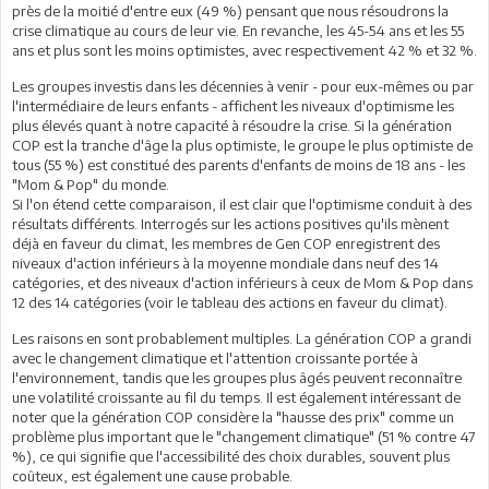
près de la moitié d'entre eux (49 %) pensant que nous résoudrons la
crise climatique au cours de leur vie. En revanche, les 45-54 ans et les 55
ans et plus sont les moins optimistes, avec respectivement 42 % et 32 %.
Les groupes investis dans les décennies à venir - pour eux-mêmes ou par
l'intermédiaire de leurs enfants - affichent les niveaux d'optimisme les
plus élevés quant à notre capacité à résoudre la crise. Si la génération
COP est la tranche d'âge la plus optimiste, le groupe le plus optimiste de
tous (55 %) est constitué des parents d'enfants de moins de 18 ans - les
"Mom & Pop" du monde.
Si l'on étend cette comparaison, il est clair que l'optimisme conduit à des
résultats différents. Interrogés sur les actions positives qu'ils mènent
déjà en faveur du climat, les membres de Gen COP enregistrent des
niveaux d'action inférieurs à la moyenne mondiale dans neuf des 14
catégories, et des niveaux d'action inférieurs à ceux de Mom & Pop dans
12 des 14 catégories (voir le tableau des actions en faveur du climat).
Les raisons en sont probablement multiples. La génération COP a grandi
avec le changement climatique et l'attention croissante portée à
l'environnement, tandis que les groupes plus âgés peuvent reconnaître
une volatilité croissante au fil du temps. Il est également intéressant de
noter que la génération COP considère la "hausse des prix" comme un
problème plus important que le "changement climatique" (51 % contre 47
%), ce qui signifie que l'accessibilité des choix durables, souvent plus
coûteux, est également une cause probable.