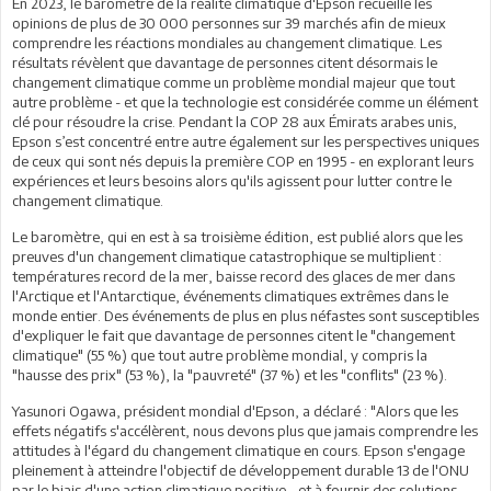
En 2023, le baromètre de la réalité climatique d'Epson recueille les
opinions de plus de 30 000 personnes sur 39 marchés afin de mieux
comprendre les réactions mondiales au changement climatique. Les
résultats révèlent que davantage de personnes citent désormais le
changement climatique comme un problème mondial majeur que tout
autre problème - et que la technologie est considérée comme un élément
clé pour résoudre la crise. Pendant la COP 28 aux Émirats arabes unis,
Epson s’est concentré entre autre également sur les perspectives uniques
de ceux qui sont nés depuis la première COP en 1995 - en explorant leurs
expériences et leurs besoins alors qu'ils agissent pour lutter contre le
changement climatique.
Le baromètre, qui en est à sa troisième édition, est publié alors que les
preuves d'un changement climatique catastrophique se multiplient :
températures record de la mer, baisse record des glaces de mer dans
l'Arctique et l'Antarctique, événements climatiques extrêmes dans le
monde entier. Des événements de plus en plus néfastes sont susceptibles
d'expliquer le fait que davantage de personnes citent le "changement
climatique" (55 %) que tout autre problème mondial, y compris la
"hausse des prix" (53 %), la "pauvreté" (37 %) et les "conflits" (23 %).
Yasunori Ogawa, président mondial d'Epson, a déclaré : "Alors que les
effets négatifs s'accélèrent, nous devons plus que jamais comprendre les
attitudes à l'égard du changement climatique en cours. Epson s'engage
pleinement à atteindre l'objectif de développement durable 13 de l'ONU
par le biais d'une action climatique positive - et à fournir des solutions