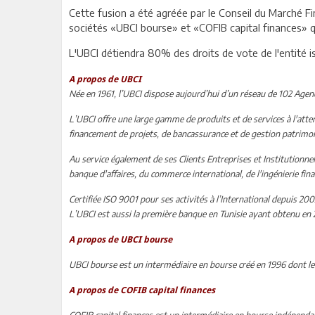
Cette fusion a été agréée par le Conseil du Marché 
sociétés «UBCI bourse» et «COFIB capital finances» q
L'UBCI détiendra 80% des droits de vote de l'entité i
A propos de UBCI
Née en 1961, l’UBCI dispose aujourd’hui d’un réseau de 102 Age
L’UBCI offre une large gamme de produits et de services à l'atten
financement de projets, de bancassurance et de gestion patrimon
Au service également de ses Clients Entreprises et Institutionn
banque d'affaires, du commerce international, de l'ingénierie fina
Certifiée ISO 9001 pour ses activités à l’International depuis 20
L’UBCI est aussi la première banque en Tunisie ayant obtenu en 
A propos de UBCI bourse
UBCI bourse est un intermédiaire en bourse créé en 1996 dont le 
A propos de COFIB capital finances