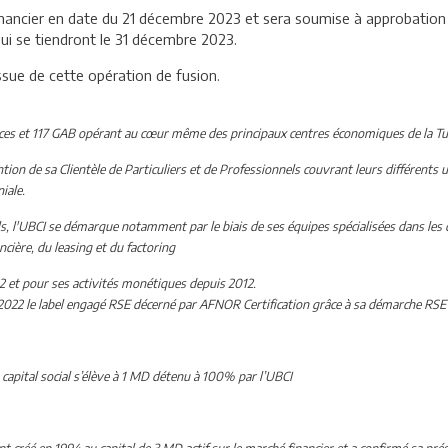
Financier en date du 21 décembre 2023 et sera soumise à approbatio
ui se tiendront le 31 décembre 2023.
ssue de cette opération de fusion.
nces et 117 GAB opérant au cœur même des principaux centres économiques de la Tu
tion de sa Clientèle de Particuliers et de Professionnels couvrant leurs différents
iale.
els, l'UBCI se démarque notamment par le biais de ses équipes spécialisées dans le
ncière, du leasing et du factoring
02 et pour ses activités monétiques depuis 2012.
2022 le label engagé RSE décerné par AFNOR Certification grâce à sa démarche RSE
capital social s’élève à 1 MD détenu à 100% par l’UBCI