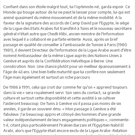
Confiant dans son étoile malgré tout, lui l’optimiste-né, garda espoir. Ce
Monde qui bouge autour de lui ne peut le laisser pour compte, lui qui est
animé quasiment du même mouvement et de la même mobilité. A la
faveur de la signature des accords de Camp David par l'Egypte, le siège
de la Ligue des Etats Arabes fut transféré à Tunis et le nouveau secrétaire
général n'était autre que Chedli Klibi, ancien ministre de l'Information
avec lequel il a collaboré en parfaite entente. Aussi, après un bref
passage en qualité de conseiller à l'ambassade de Tunisie à Paris (1980
1981), il devient Directeur de l'information de la Ligue Arabe avant d'être
nommé Ambassadeur de la même Ligue auprès des Nations Unies à
Genève et auprès de la Confédération Helvétique à Berne. Une
consécration. Non. Une chance plutôt pour un meilleur épanouissement à
l'âge de 43 ans. Une bien belle maturité que lui confère non seulement
l'âge mais également et surtout un riche parcours.
De 1986 à 1991, celui qui croit dur comme fer qu'on « apprend toujours
dans la vie » sera royalement servi. Son sens du contact, sa grande
culture et surtout cette disponibilité et cette avidité à se cultiver
l'aideront beaucoup. De Tunis à Genève où il passa pas moins de six
années, il garde un souvenir ému. « Mon passage à Genève a été
fabuleux. J'ai beaucoup appris et côtoyé des hommes d'une grande
valeur indépendamment de leurs engagements politiques », commente-
t-il, citant plus particulièrement l'Irakien Barzani et l'Egyptien Nabil El
Arabi, alors que l'Egypte était encore exclu de la Ligue Arabe -Relation