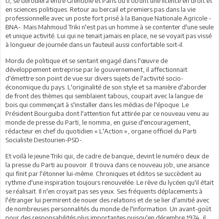
ci, se déroulera entre Grenoble et Paris où il obtint une licence en droit et
en sciences politiques. Retour au bercail et premiers pas dans la vie
professionnelle avec un poste fort prisé à la Banque Nationale Agricole -
BNA-. Mais Mahmoud Triki n'est pas un homme à se contenter d'une seule
et unique activité. Lui qui ne tenait jamais en place, ne se voyait pas vissé
à longueur de journée dans un fauteuil aussi confortable soit-il.
Mordu de politique et se sentant engagé dans l'œuvre de
développement entreprise par le gouvernement, il affectionnait
d'émettre son point de vue sur divers sujets de l'activité socio-
économique du pays. L'originalité de son style et sa manière d'aborder
de front des thèmes qui semblaient tabous, coupait avec la langue de
bois qui commençait à s'installer dans les médias de l'époque. Le
Président Bourguiba dont l'attention fut attirée par ce nouveau venu au
monde de presse du Parti, le nomma, en guise d'encouragement,
rédacteur en chef du quotidien « L'Action », organe officiel du Parti
Socialiste Destourien-PSD-.
Et voilà le jeune Triki qui, de cadre de banque, devint le numéro deux de
la presse du Parti au pouvoir. Il trouva dans ce nouveau job, une aisance
qui finit par l'étonner lui-même. Chroniques et éditos se succèdent au
rythme d'une inspiration toujours renouvelée. Le rêve du lycéen qu'il était
se réalisait. Il n'en croyait pas ses yeux. Ses fréquents déplacements à
l'étranger lui permirent de nouer des relations et de se lier d'amitié avec
de nombreuses personnalités du monde de l'information. Un avant-goût
pour des responsabilités plus importantes puisqu'en décembre 1974, il