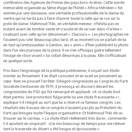
conférence des Agences de Presse des pays Euro-Arabes. Cette soirée
mémorable organisée au 5ème étage de l'hôtel « Africa Méridien » fut
animée par une danseuse, une véritable professionnelle de la danse du
ventre qui ne tarda pas à faire chavirer toute la salle qui se rua sur la
piste de danse. Mahmoud Triki, en véritable meneur, n'hésita pas un
instant avant de tomber veste et cravate et de se ruer dans «l'arène »
rivalisant avec celle qu'on dénommait « Zâaroura ». Les photographes ne
l'avaient pas raté. Beaucoup plus tard, et au moment où on parlait de lui
en tant qu'ambassadeur à Genève, ses « amis » d'hier publièrent la photo
dans l'un des journaux de la place. Il ne s'en offusqua guère tellement
l'image de «bon vivant » lui collait désormais à la peau. Elle s'officialisait
en quelque sorte.
Pris dans l'engrenage de la politique politicienne, il voyait son étoile
monter au firmament. Il en était conscient et en avait un pincement au
cœur. Rien ne pouvait l'arrêter. Désigné congressiste au Congrès du Parti
Socialiste Destourien de 1979, il prononça un discours devant les
congressistes du PSD qui fut remarqué et applaudi. «A ce stade tout
était permis. Une promotion fulgurante ou une chute fracassante »>,
explique-t-il résigné au sort que lui a réservé ce fameux congrès. Les
résultats des travaux de ce congrès n'avaient pas plu au Président du
Parti qui limogea toute l'équipe organisatrice. Et Mahmoud Triki de se
trouver sur le carreau. « La chute était réellement très dure», commente-
t-il ajoutant en soupirant : «j'ai mis beaucoup de temps pour me relever
tant la traversée du désert a été longue et éprouvante ».