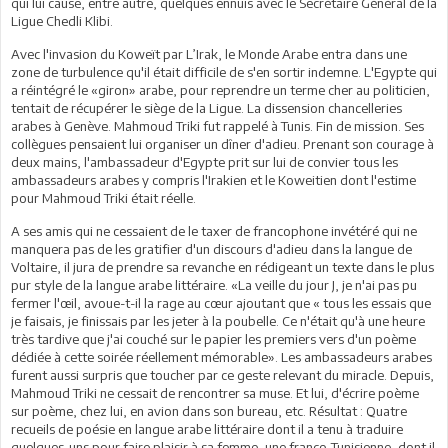
qui lui cause, entre autre, quelques ennuis avec le Secrétaire Général de la
Ligue Chedli Klibi.
Avec l'invasion du Koweït par L’Irak, le Monde Arabe entra dans une
zone de turbulence qu'il était difficile de s'en sortir indemne. L'Egypte qui
a réintégré le «giron» arabe, pour reprendre un terme cher au politicien,
tentait de récupérer le siège de la Ligue. La dissension chancelleries
arabes à Genève. Mahmoud Triki fut rappelé à Tunis. Fin de mission. Ses
collègues pensaient lui organiser un dîner d'adieu. Prenant son courage à
deux mains, l'ambassadeur d'Egypte prit sur lui de convier tous les
ambassadeurs arabes y compris l'Irakien et le Koweitien dont l'estime
pour Mahmoud Triki était réelle.
A ses amis qui ne cessaient de le taxer de francophone invétéré qui ne
manquera pas de les gratifier d'un discours d'adieu dans la langue de
Voltaire, il jura de prendre sa revanche en rédigeant un texte dans le plus
pur style de la langue arabe littéraire. «La veille du jour J, je n'ai pas pu
fermer l'œil, avoue-t-il la rage au cœur ajoutant que « tous les essais que
je faisais, je finissais par les jeter à la poubelle. Ce n'était qu'à une heure
très tardive que j'ai couché sur le papier les premiers vers d'un poème
dédiée à cette soirée réellement mémorable». Les ambassadeurs arabes
furent aussi surpris que toucher par ce geste relevant du miracle. Depuis,
Mahmoud Triki ne cessait de rencontrer sa muse. Et lui, d'écrire poème
sur poème, chez lui, en avion dans son bureau, etc. Résultat : Quatre
recueils de poésie en langue arabe littéraire dont il a tenu à traduire
quelques-uns pour faire plaisir à sa femme, une franco-Tunisienne, dont il