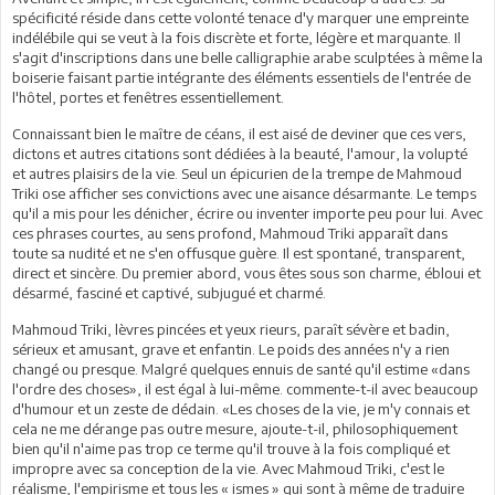
spécificité réside dans cette volonté tenace d'y marquer une empreinte
indélébile qui se veut à la fois discrète et forte, légère et marquante. Il
s'agit d'inscriptions dans une belle calligraphie arabe sculptées à même la
boiserie faisant partie intégrante des éléments essentiels de l'entrée de
l'hôtel, portes et fenêtres essentiellement.
Connaissant bien le maître de céans, il est aisé de deviner que ces vers,
dictons et autres citations sont dédiées à la beauté, l'amour, la volupté
et autres plaisirs de la vie. Seul un épicurien de la trempe de Mahmoud
Triki ose afficher ses convictions avec une aisance désarmante. Le temps
qu'il a mis pour les dénicher, écrire ou inventer importe peu pour lui. Avec
ces phrases courtes, au sens profond, Mahmoud Triki apparaît dans
toute sa nudité et ne s'en offusque guère. Il est spontané, transparent,
direct et sincère. Du premier abord, vous êtes sous son charme, ébloui et
désarmé, fasciné et captivé, subjugué et charmé.
Mahmoud Triki, lèvres pincées et yeux rieurs, paraît sévère et badin,
sérieux et amusant, grave et enfantin. Le poids des années n'y a rien
changé ou presque. Malgré quelques ennuis de santé qu'il estime «dans
l'ordre des choses», il est égal à lui-même. commente-t-il avec beaucoup
d'humour et un zeste de dédain. «Les choses de la vie, je m'y connais et
cela ne me dérange pas outre mesure, ajoute-t-il, philosophiquement
bien qu'il n'aime pas trop ce terme qu'il trouve à la fois compliqué et
impropre avec sa conception de la vie. Avec Mahmoud Triki, c'est le
réalisme, l'empirisme et tous les « ismes » qui sont à même de traduire