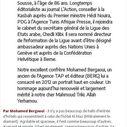
Sousse, à l’âge de 86 ans. Longtemps
éditorialiste au journal L’Action, conseiller à la
Kasbah auprès du Premier ministre Hédi Nouira,
PDG à l’Agence Tunis Afrique Presse, il rejoindra
le cabinet du secrétaire général de la Ligue des
Etats arabe, Chedli Klibi. Il sera nommé directeur
de l'information de la Ligue avant d’être désigné
ambassadeur auprès des Nations Unies à
Genève et auprès de la Confédération
Helvétique à Berne.
Notre excellent confrère Mohamed Bergaoui, un
ancien de l'Agence TAP et éditeur (BERG) lui a
consacré en 2012 un portrait haut en couleur. Un
hommage aujourd’hui renouvelé et largement
mérité à notre cher Mahmoud Triki. Allah
Yerhamou.
- Il n'y a pas beaucoup de halls d'entrée
Par Mohamed Bergaoui
d'hôtels qui ressemblent à celui de l'hôtel Al Maz (littéralement le
diamant). Agréable et spacieux, il l'est comme beaucoup d'autres.
Avenant et simple, il l'est également, comme beaucoup d'autres. Sa