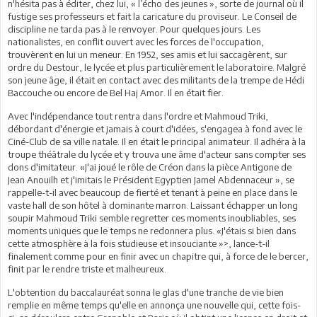
n'hésita pas à éditer, chez lui, « l’écho des jeunes », sorte de journal où il
fustige ses professeurs et fait la caricature du proviseur. Le Conseil de
discipline ne tarda pas à le renvoyer. Pour quelques jours. Les
nationalistes, en conflit ouvert avec les forces de l'occupation,
trouvèrent en lui un meneur. En 1952, ses amis et lui saccagèrent, sur
ordre du Destour, le lycée et plus particulièrement le laboratoire. Malgré
son jeune âge, il était en contact avec des militants de la trempe de Hédi
Baccouche ou encore de Bel Haj Amor. Il en était fier.
Avec l'indépendance tout rentra dans l'ordre et Mahmoud Triki,
débordant d'énergie et jamais à court d'idées, s'engagea à fond avec le
Ciné-Club de sa ville natale. Il en était le principal animateur. Il adhéra à la
troupe théâtrale du lycée et y trouva une âme d'acteur sans compter ses
dons d'imitateur. «J'ai joué le rôle de Créon dans la pièce Antigone de
Jean Anouilh et j'imitais le Président Egyptien Jamel Abdennaceur », se
rappelle-t-il avec beaucoup de fierté et tenant à peine en place dans le
vaste hall de son hôtel à dominante marron. Laissant échapper un long
soupir Mahmoud Triki semble regretter ces moments inoubliables, ses
moments uniques que le temps ne redonnera plus. «J'étais si bien dans
cette atmosphère à la fois studieuse et insouciante »>, lance-t-il
finalement comme pour en finir avec un chapitre qui, à force de le bercer,
finit par le rendre triste et malheureux.
L'obtention du baccalauréat sonna le glas d'une tranche de vie bien
remplie en même temps qu'elle en annonça une nouvelle qui, cette fois-