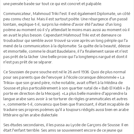
une pensée basée sur tout ce qui est concret et palpable.
Communicateur, Mahmoud Triki l'est. Il est également Diplomate, un côté
peu connu chez lui. Mais il est surtout poète. Une résurgence d'un passé
lointain, explique-t-il, surpris lui-même d'avoir été l'auteur d'un long
poème au moment où il s'y attendait le moins mais aussi au moment où il
en avait le plus besoin. Cependant Mahmoud Triki est et demeure ce
troubadour qui semble avoir trouvé sa voie après un long périple qui l'a
mené de la communication à la diplomatie. Sa quête de la beauté, déesse
et immortelle, comme le disait Baudelaire, il l'a finalement saisie et n'est
pas prêt de la lâcher. Une belle proie qui l'a longtemps nargué et dont il
n'est pas prêt de se séparer.
Ce Soussien de pure souche est né le 26 avril 1936. Quoi de plus normal
pour ses parents que de l'envoyer à l'école coranique dénommée « La
Trikia» que son grand père, riche notable, avait offert à la Médina de
Sousse et plus particulièrement à son quartier natal de « Bab El Kebli » (la
porte en direction de la Mecque). «La plus belle manière d'apprendre la
langue arabe sans avoir à se torturer de règles grammaticales et autres
», commente-t-il, convaincu que bien que francisant, il était incapable de
traduire ses propres poèmes qu'il a toujours rédigés aussi bien en arabe
littéraire qu'en arabe dialectale.
Ses études secondaires, il les passa au Lycée de Garçons de Sousse. Il en
était l'enfant terrible. Ses amis se souviennent encore de ce jeune qui