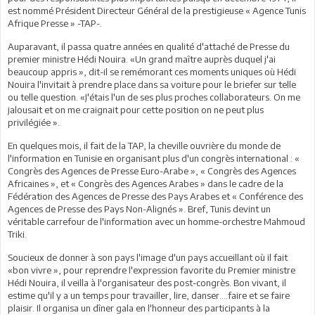
est nommé Président Directeur Général de la prestigieuse « Agence Tunis
Afrique Presse » -TAP-.
Auparavant, il passa quatre années en qualité d'attaché de Presse du
premier ministre Hédi Nouira. «Un grand maître auprès duquel j'ai
beaucoup appris », dit-il se remémorant ces moments uniques où Hédi
Nouira l'invitait à prendre place dans sa voiture pour le briefer sur telle
ou telle question. «J'étais l'un de ses plus proches collaborateurs. On me
jalousait et on me craignait pour cette position on ne peut plus
privilégiée ».
En quelques mois, il fait de la TAP, la cheville ouvrière du monde de
l'information en Tunisie en organisant plus d'un congrès international : «
Congrès des Agences de Presse Euro-Arabe », « Congrès des Agences
Africaines », et « Congrès des Agences Arabes » dans le cadre de la
Fédération des Agences de Presse des Pays Arabes et « Conférence des
Agences de Presse des Pays Non-Alignés ». Bref, Tunis devint un
véritable carrefour de l'information avec un homme-orchestre Mahmoud
Triki.
Soucieux de donner à son pays l'image d'un pays accueillant où il fait
«bon vivre », pour reprendre l'expression favorite du Premier ministre
Hédi Nouira, il veilla à l'organisateur des post-congrès. Bon vivant, il
estime qu'il y a un temps pour travailler, lire, danser....faire et se faire
plaisir. Il organisa un dîner gala en l'honneur des participants à la