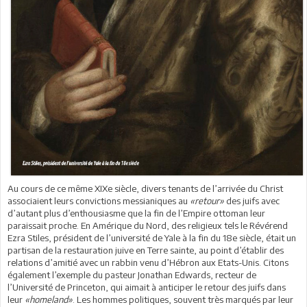
Au cours de ce même XIXe siècle, divers tenants de l’arrivée du Christ
associaient leurs convictions messianiques au
«retour»
des juifs avec
d’autant plus d’enthousiasme que la fin de l’Empire ottoman leur
paraissait proche. En Amérique du Nord, des religieux tels le Révérend
Ezra Stiles, président de l’université de Yale à la fin du 18e siècle, était un
partisan de la restauration juive en Terre sainte, au point d’établir des
relations d’amitié avec un rabbin venu d’Hébron aux Etats-Unis. Citons
également l’exemple du pasteur Jonathan Edwards, recteur de
l’Université de Princeton, qui aimait à anticiper le retour des juifs dans
leur
«homeland»
. Les hommes politiques, souvent très marqués par leur