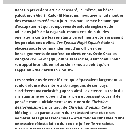
Dans un précédent article consacré, ici même, au héros
palestinien Abd El Kader El Husseïni, nous avions fait mention
des escouades créées en juin 1938 par l’armée britannique
d’occupation et qui, composées de soldats anglais et de
miliciens juifs de la Haganah, montaient, de nuit, des
opérations contre les résistants palestiniens et terrorisaient
les populations civiles.
Ces Special Night Squads
étaient
placées sous le commandement d’un officier des
Renseignements de confession chrétienne, Orde Charles
Wingate (1903-1944) qui, outre sa férocité, était connu pour
son appui inconditionnel au sionisme, au point qu’on
l’appelait «the Christian Zionist».
Les convictions de cet officier, qui dépassaient largement la
seule défense des intérêts stratégiques de son pays,
suscitèrent ma curiosité. J’appris ainsi l’existence, au sein du
christianisme européen, d’un ancien et puissant courant de
pensée connu initialement sous le nom de
Christian
Restorianism
et, plus tard, de
Christian Zionism
. Cette
idéologie – apparue au sein du protestantisme et de ses
nombreuses Eglises réformées – était fondée sur l’idée d’une
nécessaire réinstallation du peuple juif en Terre sainte.