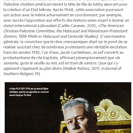
Palestine chrétien américain
devint la tête de file du lobby œuvrant pour
la création d’un Etat hébreu. Après 1948, cette association poursuivit
son action avec le même acharnement en coordonnant, par exemple,
avec succès l’opposition aux efforts des Nations unies visant à donner un
statut international à Jérusalem (Caitlin Carenen, 2010,
«The American
Christian Palestine Committee, the Holocaust and Mainstream Protestant
Zionism, 1938-1948»
in
Holocaust and Genocide Studies)
. D’une manière
générale, la conviction que le rêve
«messianique»
était sur le point de se
réaliser suscitait chez de nombreux protestants une véritable excitation.
Dans les années 1930, l’un d’eux, Jacob Gartenhaus, un juif converti au
protestantisme de rite baptiste, affirmait péremptoirement que
«le
sionisme, qu’on le veuille ou non, est en train de vaincre. Ceux qui s’y
opposent s’opposent au plan divin»
(Walker Robins, 2017,
in Journal of
Southern Religion,
19).