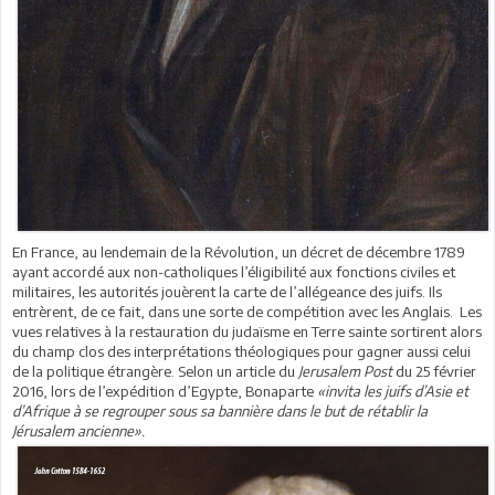
En France, au lendemain de la Révolution, un décret de décembre 1789
ayant accordé aux non-catholiques l’éligibilité aux fonctions civiles et
militaires, les autorités jouèrent la carte de l’allégeance des juifs. Ils
entrèrent, de ce fait, dans une sorte de compétition avec les Anglais. Les
vues relatives à la restauration du judaïsme en Terre sainte sortirent alors
du champ clos des interprétations théologiques pour gagner aussi celui
de la politique étrangère. Selon un article du
Jerusalem Post
du 25 février
2016, lors de l’expédition d’Egypte, Bonaparte
«invita les juifs d’Asie et
d’Afrique à se regrouper sous sa bannière dans le but de rétablir la
Jérusalem ancienne».