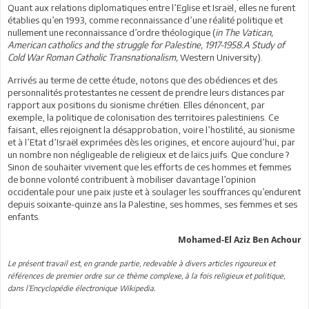
Quant aux relations diplomatiques entre l’Eglise et Israël, elles ne furent
établies qu’en 1993, comme reconnaissance d’une réalité politique et
nullement une reconnaissance d’ordre théologique (
in The Vatican,
American catholics and the struggle for Palestine, 1917-1958.A Study of
Cold War Roman Catholic Transnationalism,
Western University).
Arrivés au terme de cette étude, notons que des obédiences et des
personnalités protestantes ne cessent de prendre leurs distances par
rapport aux positions du sionisme chrétien. Elles dénoncent, par
exemple, la politique de colonisation des territoires palestiniens. Ce
faisant, elles rejoignent la désapprobation, voire l’hostilité, au sionisme
et à l’Etat d’Israël exprimées dès les origines, et encore aujourd’hui, par
un nombre non négligeable de religieux et de laïcs juifs. Que conclure ?
Sinon de souhaiter vivement que les efforts de ces hommes et femmes
de bonne volonté contribuent à mobiliser davantage l’opinion
occidentale pour une paix juste et à soulager les souffrances qu’endurent
depuis soixante-quinze ans la Palestine, ses hommes, ses femmes et ses
enfants.
Mohamed-El Aziz Ben Achour
Le présent travail est, en grande partie, redevable à divers articles rigoureux et
références de premier ordre sur ce thème complexe, à la fois religieux et politique,
dans l’Encyclopédie électronique Wikipedia.