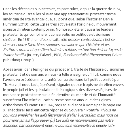
Dans les décennies suivantes et, en particulier, depuis la guerre de 1967,
les soutiens d’Israël les plus en vue appartenaient au protestantisme
américain de rite évangélique, au point que, selon l’historien Daniel
Hummel (2019), cette Eglise très active est à l’origine du mouvement
sioniste chrétien contemporain. Nombreux étaient aussi les leaders
protestants qui combinaient conservatisme politique et sionisme
chrétien. En 1981, l’un d’eux disait :
«Se dresser contre Israël, c’est se
dresser contre Dieu. Nous sommes convaincus que l’histoire et les
Ecritures prouvent que Dieu traite les nations en fonction de leur façon de
traiter Israël »
(in Jerry Falwell, 1981,
Fundamentalist Phenomenon,
Baker
publishing Group.)
Après avoir, dans les lignes qui précèdent, traité de l’histoire du sionisme
protestant et de son ancienneté - à telle enseigne qu’il fut, comme nous
l’avons vu précédemment, antérieur au sionisme juif politique initié par
Th. Herzl, il nous faut, à présent, signaler que ce tropisme chrétien envers
le peuple juif et les spéculations théologiques des diverses Eglises de la
mouvance protestante sur la fin dernière du monde et de l’humanité
suscitèrent l’hostilité du catholicisme romain ainsi que des Eglises
orthodoxes d’Orient. En 1904, reçu en audience à Rome par le pape Pie
X, Théodore Herzl eut cette réponse du Souverain Pontife:
«Nous ne
pouvons empêcher les juifs [étrangers] d’aller à Jérusalem mais nous ne
pourrions jamais l’approuver (…) Les juifs ne reconnaissent pas notre
Seigneur, par conséquent nous ne pouvons reconnaître le peuple juif»
.