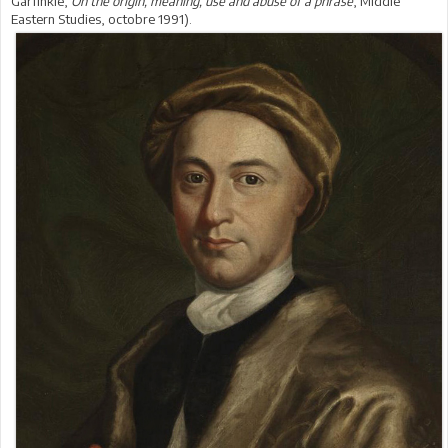
Garfinkle,
On the origin, meaning, use and abuse of a phrase
, Middle
Eastern Studies, octobre 1991).