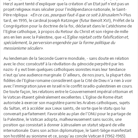
Herzl ayant tenté d’expliquer que la création d’un Etat juif n’est pas un
projet religieux mais séculier pour l’indépendance nationale, le Saint-
Père répliqua :
«En ce cas, pourquoi faut-il que ce soit à Jérusalem?»
Plus
tard, en 1995, le cardinal Joseph Ratzinger (futur Benoît XVI), Préfet de la
Congrégation pour la doctrine de la foi, déclarait dans le Catéchisme de
l’Eglise catholique, à propos du Retour du Christ et son règne de mille
ans en lien avec la Palestine, que
«L’Eglise rejetait cette falsification et,
spécialement, la perversion engendrée par la forme politique du
messianisme séculier»
.
Au lendemain de la Seconde Guerre mondiale, - sans doute en relation
avec le choc consécutif à la révélation du génocide perpétré par les
nazis- il y eut bien quelques catholiques sionistes mais leur tendance
n’eut qu’une audience marginale. D’ailleurs, de nos jours, la plupart des
fidèles de l’Eglise romaine considèrent que la Cité de Dieu n’a rien à voir
avec l’immigration juive en Israël ni le conflit israélo-palestinien en cours.
De toute façon, les relations entre le Gouvernement impérial ottoman et
le Vatican étaient généralement excellentes. L’Eglise de Rome était
autorisée à exercer son magistère parmi les Arabes catholiques, sujets
du Sultan, et à accéder aux Lieux saints, de sorte que le statu quo lui
convenait parfaitement. Favorable au plan de l’ONU pour le partage de
la Palestine, le Vatican adopta, malheureusement sans succès, une
position qui consistait à donner à Jérusalem un statut séparé de ville
internationale. Dans son action diplomatique, le Saint-Siège manifestait
son hostilité au sionisme et ce, jusqu’au concile Vatican II (1962-1965).