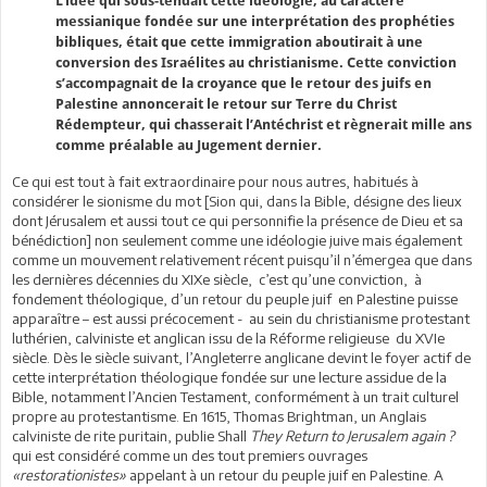
L’idée qui sous-tendait cette idéologie, au caractère
messianique fondée sur une interprétation des prophéties
bibliques, était que cette immigration aboutirait à une
conversion des Israélites au christianisme. Cette conviction
s’accompagnait de la croyance que le retour des juifs en
Palestine annoncerait le retour sur Terre du Christ
Rédempteur, qui chasserait l’Antéchrist et règnerait mille ans
comme préalable au Jugement dernier.
Ce qui est tout à fait extraordinaire pour nous autres, habitués à
considérer le sionisme du mot [Sion qui, dans la Bible, désigne des lieux
dont Jérusalem et aussi tout ce qui personnifie la présence de Dieu et sa
bénédiction] non seulement comme une idéologie juive mais également
comme un mouvement relativement récent puisqu’il n’émergea que dans
les dernières décennies du XIXe siècle, c’est qu’une conviction, à
fondement théologique, d’un retour du peuple juif en Palestine puisse
apparaître – est aussi précocement - au sein du christianisme protestant
luthérien, calviniste et anglican issu de la Réforme religieuse du XVIe
siècle. Dès le siècle suivant, l’Angleterre anglicane devint le foyer actif de
cette interprétation théologique fondée sur une lecture assidue de la
Bible, notamment l’Ancien Testament, conformément à un trait culturel
propre au protestantisme. En 1615, Thomas Brightman, un Anglais
calviniste de rite puritain, publie Shall
They Return to Jerusalem again ?
qui est considéré comme un des tout premiers ouvrages
«restorationistes»
appelant à un retour du peuple juif en Palestine. A