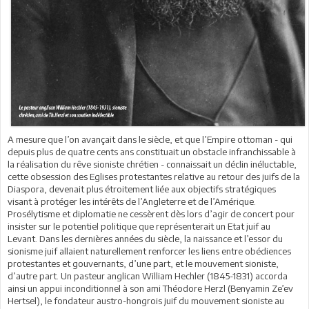
A mesure que l’on avançait dans le siècle, et que l’Empire ottoman - qui
depuis plus de quatre cents ans constituait un obstacle infranchissable à
la réalisation du rêve sioniste chrétien - connaissait un déclin inéluctable,
cette obsession des Eglises protestantes relative au retour des juifs de la
Diaspora, devenait plus étroitement liée aux objectifs stratégiques
visant à protéger les intérêts de l’Angleterre et de l’Amérique.
Prosélytisme et diplomatie ne cessèrent dès lors d’agir de concert pour
insister sur le potentiel politique que représenterait un Etat juif au
Levant. Dans les dernières années du siècle, la naissance et l’essor du
sionisme juif allaient naturellement renforcer les liens entre obédiences
protestantes et gouvernants, d’une part, et le mouvement sioniste,
d’autre part. Un pasteur anglican William Hechler (1845-1831) accorda
ainsi un appui inconditionnel à son ami Théodore Herzl (Benyamin Ze’ev
Hertsel), le fondateur austro-hongrois juif du mouvement sioniste au