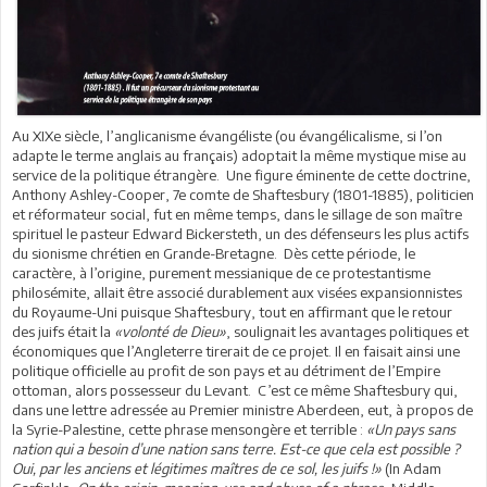
Au XIXe siècle, l’anglicanisme évangéliste (ou évangélicalisme, si l’on
adapte le terme anglais au français) adoptait la même mystique mise au
service de la politique étrangère. Une figure éminente de cette doctrine,
Anthony Ashley-Cooper, 7e comte de Shaftesbury (1801-1885), politicien
et réformateur social, fut en même temps, dans le sillage de son maître
spirituel le pasteur Edward Bickersteth, un des défenseurs les plus actifs
du sionisme chrétien en Grande-Bretagne. Dès cette période, le
caractère, à l’origine, purement messianique de ce protestantisme
philosémite, allait être associé durablement aux visées expansionnistes
du Royaume-Uni puisque Shaftesbury, tout en affirmant que le retour
des juifs était la
«volonté de Dieu»
, soulignait les avantages politiques et
économiques que l’Angleterre tirerait de ce projet. Il en faisait ainsi une
politique officielle au profit de son pays et au détriment de l’Empire
ottoman, alors possesseur du Levant. C’est ce même Shaftesbury qui,
dans une lettre adressée au Premier ministre Aberdeen, eut, à propos de
la Syrie-Palestine, cette phrase mensongère et terrible :
«Un pays sans
nation qui a besoin d’une nation sans terre. Est-ce que cela est possible ?
Oui, par les anciens et légitimes maîtres de ce sol, les juifs !»
(In Adam