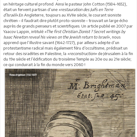
un héritage culturel profond. Ainsi le pasteur John Cotton (1584-1652),
était un fervent partisan d’une
«restauration des Juifs en Terre
d’Israël».
En Angleterre, toujours au XVIIe siècle, le courant sioniste
chrétien – il faudrait dire plutôt proto-sioniste – trouvait un large écho
auprès de grands penseurs et scientifiques. Un article publié en 2007 par
Yaacov Lappin, intitulé
«The first Christian Zionist ? Secret writings by
Isaac Newton reveal his views on the Jewish return to Israel»
, nous
apprend que l’illustre savant (1642-1727), par ailleurs adepte d’un
protestantisme radical mais également féru d’occultisme, prédisait un
retour des israélites en Palestine, la
«reconstruction»
de Jérusalem à la fin
du 19e siècle et l’édification du troisième Temple au 20e ou au 21e siècle;
ce qui conduirait à la fin du monde vers 2060 !