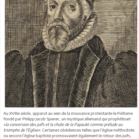
Au XVIIIe siècle, apparut au sein de la mouvance protestante le Piétisme
fondé par Philipp Jacob Spener, un mystique allemand qui prophétisait
«la conversion des juifs et la chute de la Papauté comme prélude au
triomphe de l’Eglise».
Certaines obédiences telles que l’église méthodiste
ou encore l’église baptiste promouvaient également le retour des juifs,