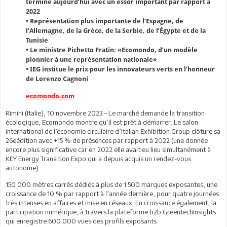
termine aujourd’hui avec un essor important par rapport à
2022
• Représentation plus importante de l’Espagne, de
l’Allemagne, de la Grèce, de la Serbie, de l’Égypte et de la
Tunisie
• Le ministre Pichetto Fratin: «Ecomondo, d’un modèle
pionnier à une représentation nationale»
• IEG institue le prix pour les innovateurs verts en l’honneur
de Lorenzo Cagnoni
ecomondo.com
Rimini (Italie), 10 novembre 2023 – Le marché demande la transition
écologique, Ecomondo montre qu’il est prêt à démarrer. Le salon
international de l’économie circulaire d’Italian Exhibition Group clôture sa
26eédition avec +15 % de présences par rapport à 2022 (une donnée
encore plus significative car en 2022 elle avait eu lieu simultanément à
KEY Energy Transition Expo qui a depuis acquis un rendez-vous
autonome).
150 000 mètres carrés dédiés à plus de 1 500 marques exposantes, une
croissance de 10 % par rapport à l’année dernière, pour quatre journées
très intenses en affaires et mise en réseaux. En croissance également, la
participation numérique, à travers la plateforme b2b GreentechInsights
qui enregistre 600 000 vues des profils exposants.