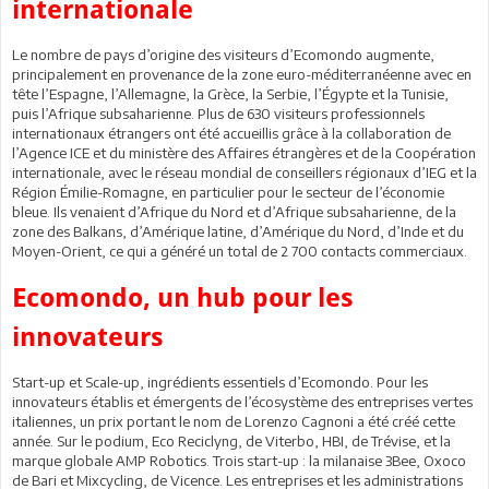
internationale
Le nombre de pays d’origine des visiteurs d’Ecomondo augmente,
principalement en provenance de la zone euro-méditerranéenne avec en
tête l’Espagne, l’Allemagne, la Grèce, la Serbie, l’Égypte et la Tunisie,
puis l’Afrique subsaharienne. Plus de 630 visiteurs professionnels
internationaux étrangers ont été accueillis grâce à la collaboration de
l’Agence ICE et du ministère des Affaires étrangères et de la Coopération
internationale, avec le réseau mondial de conseillers régionaux d’IEG et la
Région Émilie-Romagne, en particulier pour le secteur de l’économie
bleue. Ils venaient d’Afrique du Nord et d’Afrique subsaharienne, de la
zone des Balkans, d’Amérique latine, d’Amérique du Nord, d’Inde et du
Moyen-Orient, ce qui a généré un total de 2 700 contacts commerciaux.
Ecomondo, un hub pour les
innovateurs
Start-up et Scale-up, ingrédients essentiels d’Ecomondo. Pour les
innovateurs établis et émergents de l’écosystème des entreprises vertes
italiennes, un prix portant le nom de Lorenzo Cagnoni a été créé cette
année. Sur le podium, Eco Reciclyng, de Viterbo, HBI, de Trévise, et la
marque globale AMP Robotics. Trois start-up : la milanaise 3Bee, Oxoco
de Bari et Mixcycling, de Vicence. Les entreprises et les administrations