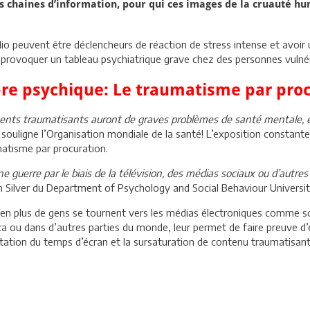
es chaines d’information, pour qui ces images de la cruauté h
udio peuvent être déclencheurs de réaction de stress intense et avo
 provoquer un tableau psychiatrique grave chez des personnes vulné
ibre psychique: Le traumatisme par pro
ents traumatisants auront de graves problèmes de santé mentale,
, souligne l’Organisation mondiale de la santé! L’exposition constan
atisme par procuration.
guerre par le biais de la télévision, des médias sociaux ou d’autre
Silver du Department of Psychology and Social Behaviour Université 
us en plus de gens se tournent vers les médias électroniques comme
a ou dans d’autres parties du monde, leur permet de faire preuve d’
ntation du temps d’écran et la sursaturation de contenu traumatisan