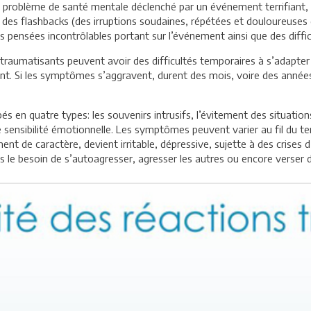
 problème de santé mentale déclenché par un événement terrifiant, q
des flashbacks (des irruptions soudaines, répétées et douloureuses 
 pensées incontrôlables portant sur l’événement ainsi que des diffic
raumatisants peuvent avoir des difficultés temporaires à s’adapter 
t. Si les symptômes s’aggravent, durent des mois, voire des années,
 quatre types: les souvenirs intrusifs, l’évitement des situations e
me sensibilité émotionnelle. Les symptômes peuvent varier au fil du t
t de caractère, devient irritable, dépressive, sujette à des crises d
 le besoin de s’autoagresser, agresser les autres ou encore verser