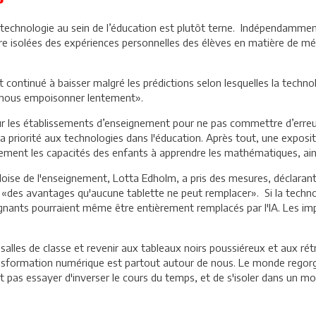
 technologie au sein de l’éducation est plutôt terne. Indépendammen
tre isolées des expériences personnelles des élèves en matière de m
t continué à baisser malgré les prédictions selon lesquelles la technol
 «nous empoisonner lentement».
r les établissements d’enseignement pour ne pas commettre d’erreur
r la priorité aux technologies dans l'éducation. Après tout, une expos
nt les capacités des enfants à apprendre les mathématiques, ainsi q
doise de l'enseignement, Lotta Edholm, a pris des mesures, déclarant 
nt «des avantages qu'aucune tablette ne peut remplacer». Si la techn
ignants pourraient même être entièrement remplacés par l'IA. Les imp
 salles de classe et revenir aux tableaux noirs poussiéreux et aux r
ransformation numérique est partout autour de nous. Le monde regorg
 pas essayer d'inverser le cours du temps, et de s'isoler dans un mo