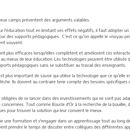
 deux camps présentent des arguments valables.
ur l'éducation tout en limitant ses effets négatifs, il faut adopter u
utour des supports pédagogiques. C’est ce qu’on appelle le «noyau p
gent souvent.
nt plus efficaces lorsqu'elles complètent et améliorent ces interactio
t au mieux de leur éducation. Les technologies peuvent être utilisé
pports pédagogiques sans se substituer au travail des enseignants.
est plus important de savoir qui utilise la technologie que ce qu’elle
fléchir. Ils doivent au contraire tenir compte des besoins spécifiques d
t obligées de se lancer dans des investissements qui ne sont pas adap
s concernées. Tout comme Boucle d'Or à la recherche de la bouillie, de
s pour trouver la solution qui leur convient le mieux.
 une formation et s'engager dans un apprentissage tout au long de la 
oivent prendre le temps de discuter entre collègues des différentes ap