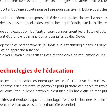
a manière de s'assurer que les technologies éducatives délivrent leur
portant qu'une société puisse faire pour son avenir. Et la plupart des
gnants ont l'énorme responsabilité de bien faire les choses. La reche
s débats passionnés et à des recherches approfondies sur la meilleur
sque sans exception. De l'autre, ceux qui soulignent les effets néfas
t être entre les mains des enseignants et des élèves.
ngement de perspective de la Suède sur la technologie dans les salles
té d'une approche nuancée.
voie vers l'avenir: les partisans des technologies de l'éducation ou le
echnologies de l'éducation
gies de l'éducation estiment qu'elles ont facilité la vie de tous les ac
nt désormais des ordinateurs portables pour prendre des notes et trava
 ou consulter un livre électronique est bien plus facile que de manip
lités ont évolué et que la technologie s'est perfectionnée. Ils affir
ir incertain où elles joueront un rôle essentiel.