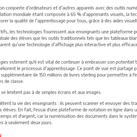
tion conjointe d’ordinateurs et d’autres appareils avec des outils nu
pulation mondiale étant composée à 65 % d’apprenants visuels, la 
rer la qualité de l’apprentissage pour tous, grâce à des aides visue
ctifs, les technologies fournissent aux enseignants une plateforme 
atiale des élèves que les outils traditionnels tels que les tableaux b
rent qu’une technologie d’affichage plus interactive et plus efficac
es estiment qu'il est vital de continuer à embrasser son potentiel t
améliorent le processus d’apprentissage. Ce point de vue est partag
pplémentaire de 150 millions de livres sterling pour permettre à l'
s de classe.
 se limitent pas à de simples écrans et aux images.
cilitent la vie des enseignants : ils peuvent scanner et envoyer des 
s élèves. En fait, l'essai d'une plateforme de notation en ligne dans
emps et d'argent, car la numérisation des documents dans le système
s à seulement deux jours.
s