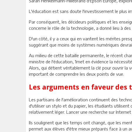
Sarah Henkelmann-Hillebrand d'Epson Europe, explore l
L'éducation est sans doute l'investissement le plus im
Par conséquent, les décideurs politiques et les ensei
concerne le rôle de la technologie, a donné lieu à de
D'un côté, il y a ceux qui en vantent les mérites pre
suggérant que moins de systèmes numériques devraien
Au milieu de cette bataille permanente, le récent cha
ministre de l'éducation, 1met en évidence la nécessi
Alors, qui détient véritablement la clé pour ouvrir la 
important de comprendre les deux points de vue.
Les arguments en faveur des t
Les partisans de l'amélioration continuent des technolo
d'utiliser un stylo et du papier, les étudiants utilise
relativement léger. Lancer une recherche sur Internet
Ils soulignent que les temps ont changé, que les menta
permet aux élèves d'être mieux préparés face à un aven