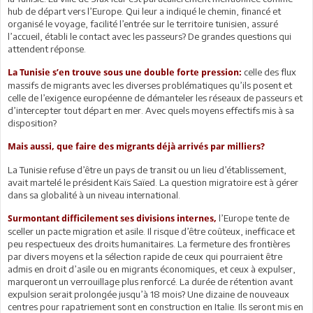
hub de départ vers l’Europe. Qui leur a indiqué le chemin, financé et
organisé le voyage, facilité l’entrée sur le territoire tunisien, assuré
l’accueil, établi le contact avec les passeurs? De grandes questions qui
attendent réponse.
celle des flux
La Tunisie s’en trouve sous une double forte pression:
massifs de migrants avec les diverses problématiques qu’ils posent et
celle de l’exigence européenne de démanteler les réseaux de passeurs et
d’intercepter tout départ en mer. Avec quels moyens effectifs mis à sa
disposition?
Mais aussi, que faire des migrants déjà arrivés par milliers?
La Tunisie refuse d’être un pays de transit ou un lieu d’établissement,
avait martelé le président Kaïs Saïed. La question migratoire est à gérer
dans sa globalité à un niveau international.
l’Europe tente de
Surmontant difficilement ses divisions internes,
sceller un pacte migration et asile. Il risque d’être coûteux, inefficace et
peu respectueux des droits humanitaires. La fermeture des frontières
par divers moyens et la sélection rapide de ceux qui pourraient être
admis en droit d’asile ou en migrants économiques, et ceux à expulser,
marqueront un verrouillage plus renforcé. La durée de rétention avant
expulsion serait prolongée jusqu’à 18 mois? Une dizaine de nouveaux
centres pour rapatriement sont en construction en Italie. Ils seront mis en