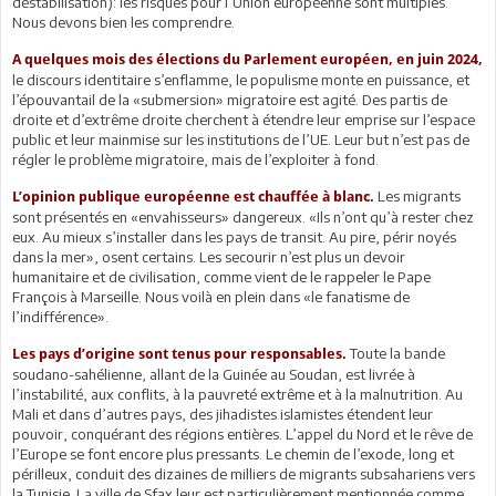
déstabilisation): les risques pour l’Union européenne sont multiples.
Nous devons bien les comprendre.
A quelques mois des élections du Parlement européen, en juin 2024,
le discours identitaire s’enflamme, le populisme monte en puissance, et
l’épouvantail de la «submersion» migratoire est agité. Des partis de
droite et d’extrême droite cherchent à étendre leur emprise sur l’espace
public et leur mainmise sur les institutions de l’UE. Leur but n’est pas de
régler le problème migratoire, mais de l’exploiter à fond.
Les migrants
L’opinion publique européenne est chauffée à blanc.
sont présentés en «envahisseurs» dangereux. «Ils n’ont qu’à rester chez
eux. Au mieux s’installer dans les pays de transit. Au pire, périr noyés
dans la mer», osent certains. Les secourir n’est plus un devoir
humanitaire et de civilisation, comme vient de le rappeler le Pape
François à Marseille. Nous voilà en plein dans «le fanatisme de
l’indifférence».
Toute la bande
Les pays d’origine sont tenus pour responsables.
soudano-sahélienne, allant de la Guinée au Soudan, est livrée à
l’instabilité, aux conflits, à la pauvreté extrême et à la malnutrition. Au
Mali et dans d’autres pays, des jihadistes islamistes étendent leur
pouvoir, conquérant des régions entières. L’appel du Nord et le rêve de
l’Europe se font encore plus pressants. Le chemin de l’exode, long et
périlleux, conduit des dizaines de milliers de migrants subsahariens vers
la Tunisie. La ville de Sfax leur est particulièrement mentionnée comme