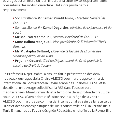
ouvrages est à l’ordre du jour. Elle a par la suite invité les personnalités
présentes à des mots d’ouverture. Ont alors pris la parole
respectivement:
Son Excellence
Directeur Général de
•
Mohamed Oueld Amor,
l’ALECSO
.
Son excellence
,
Ministre de la jeunesse et du
•
Mr Kamel Deguiche
sport
.
,
Directeur exécutif de l’ALECSO
.
•
Mr Mourad Mahmoudi
Vice-présidente de l'Université Tunis
•
Mme Halima Mahjoubi,
Elmanar
.
Doyen de la faculté de Droit et des
•
Mr Mustapha Beltaief,
Sciences politiques de Tunis.
Chef du Département de Droit privé de la
•
Pr Julien Couard,
faculté de Droit de Toulon
.
Le Professeur Najet Brahmi a ensuite fait la présentation des deux
nouveaux ouvrages de la Chaire ALECSO pour l’arbitrage commercial
international en l’occurrence la Revue Arabe des Chaires ALECSO et le
deuxième, un ouvrage collectif sur la RSE dans l’espace euro-
méditerranéen. Mme Brahmi Najet a témoigné de sa profonde gratitude
pour l’ALECSO d’avoir domicilié ladite revue au siège de la Chaire
ALECSO pour l’arbitrage commercial international au sein de la faculté de
Droit et des Sciences politiques de Tunis sous tutelle de l’Université Tunis
Tunis Elmanar et de l’avoir désignée Rédactrice en cheffe de la Revue. Elle