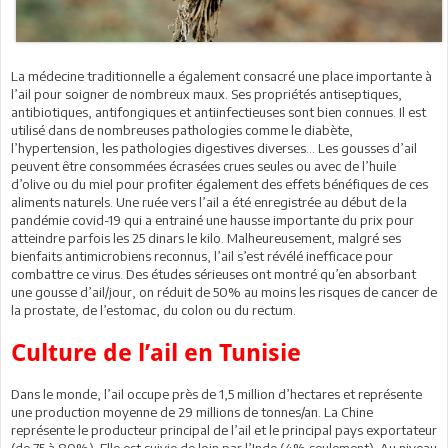
La médecine traditionnelle a également consacré une place importante à
l’ail pour soigner de nombreux maux. Ses propriétés antiseptiques,
antibiotiques, antifongiques et antiinfectieuses sont bien connues. Il est
utilisé dans de nombreuses pathologies comme le diabète,
l’hypertension, les pathologies digestives diverses… Les gousses d’ail
peuvent être consommées écrasées crues seules ou avec de l’huile
d’olive ou du miel pour profiter également des effets bénéfiques de ces
aliments naturels. Une ruée vers l’ail a été enregistrée au début de la
pandémie covid-19 qui a entrainé une hausse importante du prix pour
atteindre parfois les 25 dinars le kilo. Malheureusement, malgré ses
bienfaits antimicrobiens reconnus, l’ail s’est révélé inefficace pour
combattre ce virus. Des études sérieuses ont montré qu’en absorbant
une gousse d’ail/jour, on réduit de 50% au moins les risques de cancer de
la prostate, de l’estomac, du colon ou du rectum.
Culture de l’ail en Tunisie
Dans le monde, l’ail occupe près de 1,5 million d’hectares et représente
une production moyenne de 29 millions de tonnes/an. La Chine
représente le producteur principal de l’ail et le principal pays exportateur