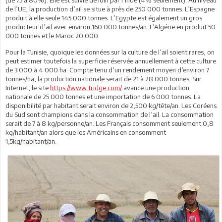
(de 75 à 80%). Elle est suivie de loin par l’Inde (4% seulement). Au niveau
de l’UE, la production d’ail se situe à près de 250 000 tonnes. L’Espagne
produit à elle seule 145 000 tonnes. L’Egypte est également un gros
producteur d’ail avec environ 160 000 tonnes/an. L’Algérie en produit 50
000 tonnes et le Maroc 20 000.
Pour la Tunisie, quoique les données sur la culture de l’ail soient rares, on
peut estimer toutefois la superficie réservée annuellement à cette culture
de 3 000 à 4 000 ha. Compte tenu d’un rendement moyen d’environ 7
tonnes/ha, la production nationale serait de 21 à 28 000 tonnes. Sur
Internet, le site
https://www.tridge.com/
avance une production
nationale de 25 000 tonnes et une importation de 6 000 tonnes. La
disponibilité par habitant serait environ de 2,500 kg/tête/an. Les Coréens
du Sud sont champions dans la consommation de l’ail. La consommation
serait de 7 à 8 kg/personne/an. Les Français consomment seulement 0,8
kg/habitant/an alors que les Américains en consomment
1,5kg/habitant/an.