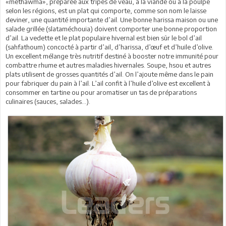
«methawma», préparée aux tripes de veau, à la viande ou à la poulpe
selon les régions, est un plat qui comporte, comme son nom le laisse
deviner, une quantité importante d’ail. Une bonne harissa maison ou une
salade grillée (slataméchouia) doivent comporter une bonne proportion
d’ail. La vedette et le plat populaire hivernal est bien sûr le bol d’ail
(sahfathoum) concocté à partir d’ail, d’harissa, d’œuf et d’huile d’olive.
Un excellent mélange très nutritif destiné à booster notre immunité pour
combattre rhume et autres maladies hivernales. Soupe, hsou et autres
plats utilisent de grosses quantités d’ail. On l’ajoute même dans le pain
pour fabriquer du pain à l’ail. L’ail confit à l’huile d’olive est excellent à
consommer en tartine ou pour aromatiser un tas de préparations
culinaires (sauces, salades…).