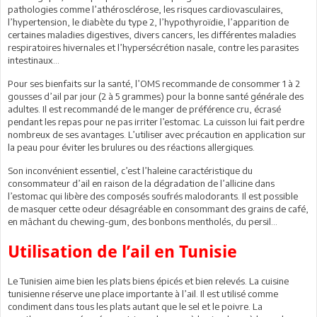
pathologies comme l’athérosclérose, les risques cardiovasculaires,
l’hypertension, le diabète du type 2, l’hypothyroïdie, l’apparition de
certaines maladies digestives, divers cancers, les différentes maladies
respiratoires hivernales et l’hypersécrétion nasale, contre les parasites
intestinaux…
Pour ses bienfaits sur la santé, l’OMS recommande de consommer 1 à 2
gousses d’ail par jour (2 à 5 grammes) pour la bonne santé générale des
adultes. Il est recommandé de le manger de préférence cru, écrasé
pendant les repas pour ne pas irriter l’estomac. La cuisson lui fait perdre
nombreux de ses avantages. L’utiliser avec précaution en application sur
la peau pour éviter les brulures ou des réactions allergiques.
Son inconvénient essentiel, c’est l’haleine caractéristique du
consommateur d’ail en raison de la dégradation de l’allicine dans
l’estomac qui libère des composés soufrés malodorants. Il est possible
de masquer cette odeur désagréable en consommant des grains de café,
en mâchant du chewing-gum, des bonbons mentholés, du persil…
Utilisation de l’ail en Tunisie
Le Tunisien aime bien les plats biens épicés et bien relevés. La cuisine
tunisienne réserve une place importante à l’ail. Il est utilisé comme
condiment dans tous les plats autant que le sel et le poivre. La