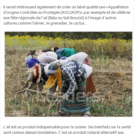
Il serait intéressant également de créer un label qualité une «Appellation
d’origine Contrôlée ou Protégée (AOC/AOP)» par exemple et de célébrer
une fête régionale de l’ail (Béja ou Sidi Bouzid) à l’image d’autres
cultures comme l’olivier, le grenadier, le cactus…
L’ail est un produit indispensable pour la cuisine. Ses bienfaits sur la santé
sont connus depuis longtemps. C’est un produit naturel alternatif aux