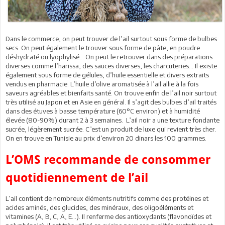
Dans le commerce, on peut trouver de l’ail surtout sous forme de bulbes
secs. On peut également le trouver sous forme de pâte, en poudre
déshydraté ou lyophylisé… On peut le retrouver dans des préparations
diverses comme l’harissa, des sauces diverses, les charcuteries… Il existe
également sous forme de gélules, d’huile essentielle et divers extraits
vendus en pharmacie. L’huile d’olive aromatisée à l’ail allie à la fois
saveurs agréables et bienfaits santé. On trouve enfin de l’ail noir surtout
très utilisé au Japon et en Asie en général. Il s’agit des bulbes d’ail traités
dans des étuves à basse température (60°C environ) et à humidité
élevée (80-90%) durant 2 à 3 semaines. L’ail noir a une texture fondante
sucrée, légèrement sucrée. C’est un produit de luxe qui revient très cher.
On en trouve en Tunisie au prix d’environ 20 dinars les 100 grammes.
L’OMS recommande de consommer
quotidiennement de l’ail
L’ail contient de nombreux éléments nutritifs comme des protéines et
acides aminés, des glucides, des minéraux, des oligoéléments et
vitamines (A, B, C, A, E...). Il renferme des antioxydants (flavonoïdes et