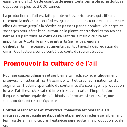
essentielle d’ail…). Cette quantité demeure toutefois faible et ne doit pas
dépasser au plus les 2 000 tonnes.
La production de l’ail est faite par de petits agriculteurs qui utilisent
rarement la mécanisation. L’ail est grand consommateur de main d’œuvre
allant du semis jusqu’à la récolte en passant par de nombreux binages et
sarclages pour aérer le sol autour de la plante et arracher les mauvaises
herbes. La part dans les couts de revient de la main d’œuvre est
importante. A côté, le prix des intrants (semences, engrais,
désherbants…) ne cesse d’augmenter, surtout avec la dépréciation du
dinar. Ces facteurs conduisent à des couts de revient élevés.
Promouvoir la culture de l’ail
Pour ses usages culinaires et ses bienfaits médicaux scientifiquement
prouvés, l’ail est un aliment très important et sa consommation tend à
augmenter. Il est indispensable de soutenir et d’encourager la production
locale d’ail. Il est nécessaire d’interdire et combattre l’importation
illégale et même légale de l’ail chinois et imposer, si nécessaire, une
taxation douanière conséquente.
Doubler le rendement et atteindre 15 tonnes/ha est réalisable. La
mécanisation est également possible et permet de réduire sensiblement
les frais de la main d’œuvre. Il est nécessaire soutenir la production locale
en: