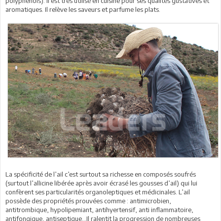
polyphénols). Il est très utilisé en cuisine pour ses qualités gustatives et
aromatiques. Il relève les saveurs et parfume les plats.
La spécificité de l’ail c’est surtout sa richesse en composés soufrés
(surtout l’allicine libérée après avoir écrasé les gousses d’ail) qui lui
confèrent ses particularités organoleptiques et médicinales. L’ail
possède des propriétés prouvées comme : antimicrobien,
antitrombique, hypolipemiant, antihyertensif, anti inflammatoire,
antifongique, antiseptique…Il ralentit la progression de nombreuses