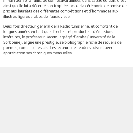
mi-juin dernier à Tunis, de son festival annuel, dans sa 23e édition. C’est
ainsi qu’elle lui a décerné son trophée lors de la cérémonie de remise des
prix aux lauréats des différentes compétitions et d’hommages aux
illustres figures arabes de l’audiovisuel.
Deux fois directeur général de la Radio tunisienne, et comptant de
longues années en tant que directeur et producteur d’émissions
littéraires, le professeur Kacem, agrégé d’arabe (Université de la
Sorbonne), aligne une prestigieuse bibliographie riche de recueils de
poèmes, romans et essais. Les lecteurs de Leaders suivent avec
appréciation ses chroniques mensuelles.