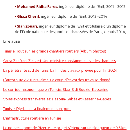
ingénieur diplômé de l’Enit, 2011 – 2012
• Mohamed Ridha Fares,
ingénieur diplômé de l’Enit, 2012 -2014
• Ghazi Cherif,
ingénieur diplômé de l’Enit et titulaire d’un diplôme
• Slah Zouari,
de l’Ecole nationale des ponts et chaussées de Paris, depuis 2014;
Lire aussi
Tunisie: Tout sur les grands chantiers routiers (Album photos)
Sarra Zaafrani Zenzeri: Une ministre constamment sur les chantiers
La pénétrante sud de Tunis: La fin des travaux prévue pour fin 2024
L’autoroute A2 Tunis-Jelma: Le coup d’envoi des travaux donné
Le corridor économique en Tunisie: Sfax-Sidi Bouzid-Kasserine
Voies express transversales: Hazoua-Gabès et Kasserine-Gabès
Tunisie: Djerba aura finalement son pont
L’infrastructure routière en Tunisie
Le nouveau pont de Bizerte: Le projet s’étend sur une longueur de 9.5 km