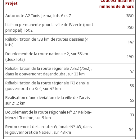
Coût estimatif en
Projet
millions de dinars
Autoroute A2 Tunis-Jelma, lots 6 et 7
380
Liaison permanente pour la ville de Bizerte (pont
750
principal), lot 2
Réhabilitation de 138 km de routes classées (4
147
lots)
Doublement de la route nationale 2, sur 56 km
190
(deux lots)
Réhabilitation de la route régionale 75 E2 (75E2),
47
dans le gouvernorat de Jendouba, sur 23 km
Réhabilitation de la route régionale 173 dans le
56
gouvernorat du Kef, sur 45 km
Réalisation d’une déviation de la ville de Zarzis
55
sur 21,2 km
Doublement de la route régionale N° 27 Kélibia-
33
Menzel Temime, sur 9 km
Renforcement de la route régionale N° 43, dans
54
le gouvernorat de Nabeul, sur 43 km