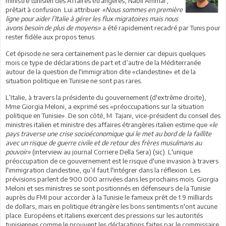
ministre tunisien des Affaires étrangères, Nabil Ammar,
prêtait à confusion. Lui attribuer
«Nous sommes en première
ligne pour aider l’Italie à gérer les flux migratoires mais nous
avons besoin de plus de moyens»
a été rapidement recadré par Tunis pour
rester fidèle aux propos tenus.
Cet épisode ne sera certainement pas le dernier car depuis quelques
mois ce type de déclarations de part et d’autre de la Méditerranée
autour de la question de l'immigration dite «clandestine» et de la
situation politique en Tunisie ne sont pas rares.
L’Italie, à travers la présidente du gouvernement (d'extrême droite),
Mme Giorgia Meloni, a exprimé ses «préoccupations sur la situation
politique en Tunisie». De son côté, M. Tajani, vice-président du conseil des
ministres italien et ministre des affaires étrangères italien estime que
«le
pays traverse une crise socioéconomique qui le met au bord de la faillite
avec un risque de guerre civile et de retour des frères musulmans au
pouvoir»
(interview au journal Corriere Della Sera) (sic). L'unique
préoccupation de ce gouvernement est le risque d'une invasion à travers
l'immigration clandestine, qu’il faut l'intégrer dans la réflexion. Les
prévisions parlent de 900 000 arrivées dans les prochains mois. Giorgia
Meloni et ses ministres se sont positionnés en défenseurs de la Tunisie
auprès du FMI pour accorder à la Tunisie le fameux prêt de 1.9 milliards
de dollars, mais en politique étrangère les bons sentiments n'ont aucune
place. Européens et Italiens exercent des pressions sur les autorités
tunisiennes comme le prouvent les déclarations faites par le commissaire