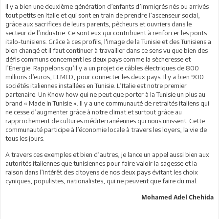
Il y a bien une deuxième génération d’enfants d’immigrés nés ou arrivés
tout petits en Italie et qui sont en train de prendre l’ascenseur social,
grâce aux sacrifices de leurs parents, pêcheurs et ouvriers dans le
secteur de l’industrie. Ce sont eux qui contribuent à renforcer les ponts
italo-tunisiens. Grâce à ces profils, l'image de la Tunisie et des Tunisiens a
bien changé et il faut continuer à travailler dans ce sens vu que bien des
défis communs concernent les deux pays comme la sècheresse et
l’Énergie. Rappelons qu’il y a un projet de câbles électriques de 800
millions d’euros, ELMED, pour connecter les deux pays. Il y a bien 900
sociétés italiennes installées en Tunisie. L’Italie est notre premier
partenaire. Un Know how qui ne peut que porter à la Tunisie un plus au
brand « Made in Tunisie ». Il y a une communauté de retraités italiens qui
ne cesse d’augmenter grâce à notre climat et surtout grâce au
rapprochement de cultures méditerranéennes qui nous unissent. Cette
communauté participe à l’économie locale à travers les loyers, la vie de
tous les jours.
A travers ces exemples et bien d’autres, je lance un appel aussi bien aux
autorités italiennes que tunisiennes pour faire valoir la sagesse et la
raison dans l’intérêt des citoyens de nos deux pays évitant les choix
cyniques, populistes, nationalistes, qui ne peuvent que faire du mal.
Mohamed Adel Chehida