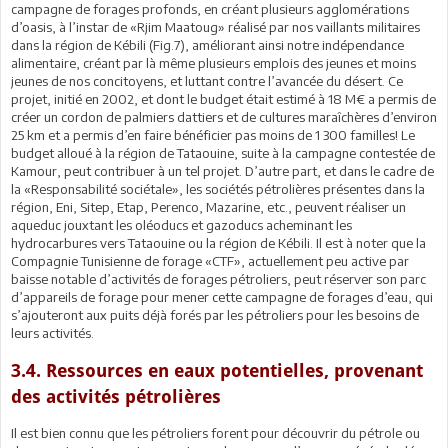
campagne de forages profonds, en créant plusieurs agglomérations
d’oasis, à l’instar de «Rjim Maatoug» réalisé par nos vaillants militaires
dans la région de Kébili (Fig.7), améliorant ainsi notre indépendance
alimentaire, créant par là même plusieurs emplois des jeunes et moins
jeunes de nos concitoyens, et luttant contre l’avancée du désert. Ce
projet, initié en 2002, et dont le budget était estimé à 18 M€ a permis de
créer un cordon de palmiers dattiers et de cultures maraîchères d’environ
25 km et a permis d’en faire bénéficier pas moins de 1 300 familles! Le
budget alloué à la région de Tataouine, suite à la campagne contestée de
Kamour, peut contribuer à un tel projet. D’autre part, et dans le cadre de
la «Responsabilité sociétale», les sociétés pétrolières présentes dans la
région, Eni, Sitep, Etap, Perenco, Mazarine, etc., peuvent réaliser un
aqueduc jouxtant les oléoducs et gazoducs acheminant les
hydrocarbures vers Tataouine ou la région de Kébili. Il est à noter que la
Compagnie Tunisienne de forage «CTF», actuellement peu active par
baisse notable d’activités de forages pétroliers, peut réserver son parc
d’appareils de forage pour mener cette campagne de forages d’eau, qui
s’ajouteront aux puits déjà forés par les pétroliers pour les besoins de
leurs activités.
3.4. Ressources en eaux potentielles, provenant
des activités pétrolières
Il est bien connu que les pétroliers forent pour découvrir du pétrole ou