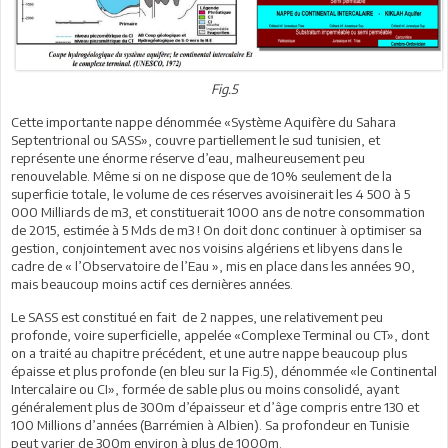
Fig.5
Cette importante nappe dénommée «Système Aquifère du Sahara
Septentrional ou SASS», couvre partiellement le sud tunisien, et
représente une énorme réserve d’eau, malheureusement peu
renouvelable. Même si on ne dispose que de 10% seulement de la
superficie totale, le volume de ces réserves avoisinerait les 4 500 à 5
000 Milliards de m3, et constituerait 1000 ans de notre consommation
de 2015, estimée à 5 Mds de m3 ! On doit donc continuer à optimiser sa
gestion, conjointement avec nos voisins algériens et libyens dans le
cadre de « l’Observatoire de l’Eau », mis en place dans les années 90,
mais beaucoup moins actif ces dernières années.
Le SASS est constitué en fait de 2 nappes, une relativement peu
profonde, voire superficielle, appelée «Complexe Terminal ou CT», dont
on a traité au chapitre précédent, et une autre nappe beaucoup plus
épaisse et plus profonde (en bleu sur la Fig.5), dénommée «le Continental
Intercalaire ou CI», formée de sable plus ou moins consolidé, ayant
généralement plus de 300m d’épaisseur et d’âge compris entre 130 et
100 Millions d’années (Barrémien à Albien). Sa profondeur en Tunisie
peut varier de 300m environ à plus de 1000m.