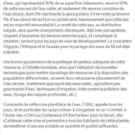
d’eau, qui représentent 70% de sa superficie. Néanmoins, environ 97%
de cette eau est de l’eau salée, et seulement 3% environ constitue de
l’eau douce, dont 2% représente la glace polaire; il n’en reste qu’environ
1% d’eau douce de surface ou souterraine; heureusement que cette eau
est en majorité renouvelable! La rareté de cette eau, sa distribution
inégale, ainsi que les changements climatiques, déjà bien perceptibles,
risquent d’exacerber les tensions entre les pays, et compliquer la
situation, surtout pour les pays en voie de développement. La crise entre
l’Egypte, l’Ethiopie et le Soudan pour le partage des eaux du Nil est déjà
palpable…
Une bonne gouvernance de la politique de gestion adéquate de cette
ressource, à l’échelle mondiale, ainsi que l’utilisation de nouvelles
technologies pour mettre davantage de ressources à la disposition des
populations défavorisées, seraient donc nécessaires (dessalement de
l’eau de mer, traitement approprié des eaux usées, agriculture peu
gourmande d’eau, techniques d’irrigation, lutte contre la pollution des
eaux, forage des nappes profondes, etc.).
Consciente de cette crise planétaire de l’eau, l’ONU, appelle tous les
pays, et en particulier les «pays riches» à s’organiser en un «Comité» à
l’instar des «COPs ou Conference Of the Parties» pour le climat, afin
d’atténuer cette crise et permettre à tous les habitants de cette planète
de bénéficier d’une eau potable en quantité et qualité suffisantes.