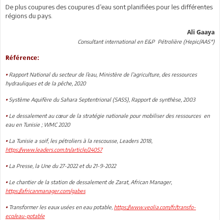
De plus coupures des coupures d’eau sont planifiées pour les différentes
régions du pays.
Ali Gaaya
Consultant international en E&P Pétrolière (Hepic/AAS*)
Référence:
Rapport National du secteur de l’eau, Ministère de l’agriculture, des ressources
•
hydrauliques et de la pêche, 2020
Système Aquifère du Sahara Septentrional (SASS), Rapport de synthèse, 2003
•
Le dessalement au cœur de la stratégie nationale pour mobiliser des ressources en
•
eau en Tunisie ; WMC 2020
La Tunisie a soif, les pétroliers à la rescousse, Leaders 2018,
•
https://www.leaders.com.tn/article/24057
La Presse, la Une du 27-2022 et du 21-9-2022
•
Le chantier de la station de dessalement de Zarat, African Manager,
•
https://africanmanager.com/gabes
Transformer les eaux usées en eau potable,
https://www.veolia.com/fr/transfo-
•
eco/eau-potable