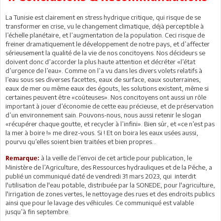
La Tunisie est clairement en stress hydrique critique, qui risque de se
transformer en crise, vu le changement climatique, déjà perceptible à
l’échelle planétaire, et l’augmentation de la population. Ceci risque de
freiner dramatiquement le développement de notre pays, et d’affecter
sérieusement la qualité de la vie de nos concitoyens. Nos décideurs se
doivent donc d’accorder la plus haute attention et décréter «l’état
d’urgence de l’eau». Comme on l’a vu dans les divers volets relatifs à
l’eau sous ses diverses facettes, eaux de surface, eaux souterraines,
eaux de mer ou même eaux des égouts, les solutions existent, même si
certaines peuvent être «coûteuses». Nos concitoyens ont aussi un rôle
important à jouer d’économie de cette eau précieuse, et de préservation
d’un environnement sain. Pouvons-nous, nous aussi retenir le slogan
«récupérer chaque goutte, et recycler à l’infini». Bien sûr, et «ce n’est pas
la mer à boire !» me direz-vous. Si ! Et on boira les eaux usées aussi,
pourvu qu’elles soient bien traitées et bien propres…
à la veille de l’envoi de cet article pour publication, le
Remarque:
Ministère de l’Agriculture, des Ressources hydrauliques et de la Pêche, a
publié un communiqué daté de vendredi 31 mars 2023, qui interdit
l'utilisation de l'eau potable, distribuée par la SONEDE, pour l'agriculture,
l'irrigation de zones vertes, le nettoyage des rues et des endroits publics
ainsi que pour le lavage des véhicules. Ce communiqué est valable
jusqu’à fin septembre.