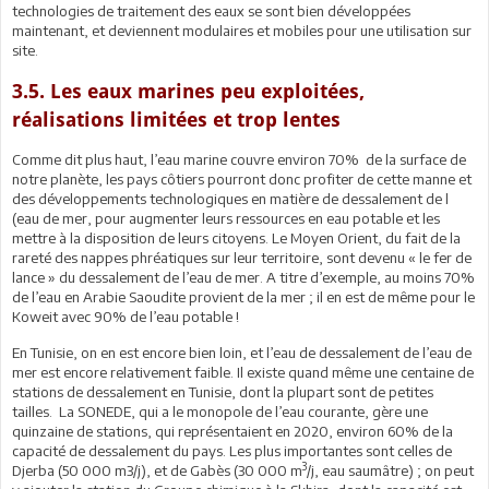
technologies de traitement des eaux se sont bien développées
maintenant, et deviennent modulaires et mobiles pour une utilisation sur
site.
3.5. Les eaux marines peu exploitées,
réalisations limitées et trop lentes
Comme dit plus haut, l’eau marine couvre environ 70% de la surface de
notre planète, les pays côtiers pourront donc profiter de cette manne et
des développements technologiques en matière de dessalement de l
(eau de mer, pour augmenter leurs ressources en eau potable et les
mettre à la disposition de leurs citoyens. Le Moyen Orient, du fait de la
rareté des nappes phréatiques sur leur territoire, sont devenu « le fer de
lance » du dessalement de l’eau de mer. A titre d’exemple, au moins 70%
de l’eau en Arabie Saoudite provient de la mer ; il en est de même pour le
Koweit avec 90% de l’eau potable !
En Tunisie, on en est encore bien loin, et l’eau de dessalement de l’eau de
mer est encore relativement faible. Il existe quand même une centaine de
stations de dessalement en Tunisie, dont la plupart sont de petites
tailles. La SONEDE, qui a le monopole de l’eau courante, gère une
quinzaine de stations, qui représentaient en 2020, environ 60% de la
capacité de dessalement du pays. Les plus importantes sont celles de
3
Djerba (50 000 m3/j), et de Gabès (30 000 m
/j, eau saumâtre) ; on peut