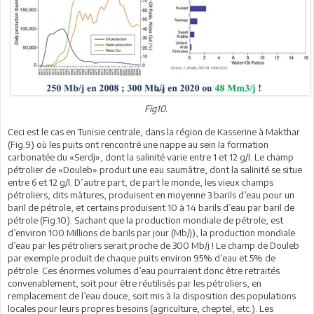
Fig10.
Ceci est le cas en Tunisie centrale, dans la région de Kasserine à Makthar
(Fig.9) où les puits ont rencontré une nappe au sein la formation
carbonatée du «Serdj», dont la salinité varie entre 1 et 12 g/l. Le champ
pétrolier de «Douleb» produit une eau saumâtre, dont la salinité se situe
entre 6 et 12 g/l. D’autre part, de part le monde, les vieux champs
pétroliers, dits mâtures, produisent en moyenne 3 barils d’eau pour un
baril de pétrole, et certains produisent 10 à 14 barils d’eau par baril de
pétrole (Fig.10). Sachant que la production mondiale de pétrole, est
d’environ 100 Millions de barils par jour (Mb/j), la production mondiale
d’eau par les pétroliers serait proche de 300 Mb/j ! Le champ de Douleb
par exemple produit de chaque puits environ 95% d’eau et 5% de
pétrole. Ces énormes volumes d’eau pourraient donc être retraités
convenablement, soit pour être réutilisés par les pétroliers, en
remplacement de l’eau douce, soit mis à la disposition des populations
locales pour leurs propres besoins (agriculture, cheptel, etc.). Les