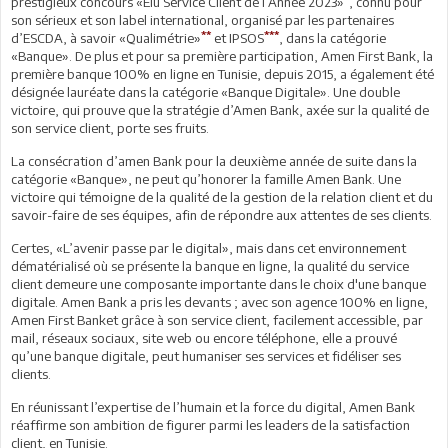
prestigieux concours «Elu Service Client de l’Année 2023»
, connu pour
son sérieux et son label international, organisé par les partenaires
**
***
d’ESCDA, à savoir «Qualimétrie»
et IPSOS
, dans la catégorie
«Banque». De plus et pour sa première participation, Amen First Bank, la
première banque 100% en ligne en Tunisie, depuis 2015, a également été
désignée lauréate dans la catégorie «Banque Digitale». Une double
victoire, qui prouve que la stratégie d’Amen Bank, axée sur la qualité de
son service client, porte ses fruits.
La consécration d’amen Bank pour la deuxième année de suite dans la
catégorie «Banque», ne peut qu’honorer la famille Amen Bank. Une
victoire qui témoigne de la qualité de la gestion de la relation client et du
savoir-faire de ses équipes, afin de répondre aux attentes de ses clients.
Certes, «L’avenir passe par le digital», mais dans cet environnement
dématérialisé où se présente la banque en ligne, la qualité du service
client demeure une composante importante dans le choix d'une banque
digitale. Amen Bank a pris les devants ; avec son agence 100% en ligne,
Amen First Banket grâce à son service client, facilement accessible, par
mail, réseaux sociaux, site web ou encore téléphone, elle a prouvé
qu’une banque digitale, peut humaniser ses services et fidéliser ses
clients.
En réunissant l’expertise de l’humain et la force du digital, Amen Bank
réaffirme son ambition de figurer parmi les leaders de la satisfaction
client, en Tunisie.