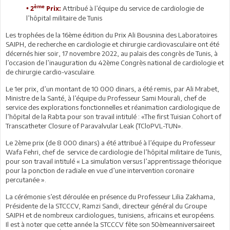
ème
Attribué à l’équipe du service de cardiologie de
• 2
Prix:
l’hôpital militaire de Tunis
Les trophées de la 16ème édition du Prix Ali Bousnina des Laboratoires
SAIPH, de recherche en cardiologie et chirurgie cardiovasculaire ont été
décernés hier soir, 17 novembre 2022, au palais des congrès de Tunis, à
l’occasion de l’inauguration du 42ème Congrès national de cardiologie et
de chirurgie cardio-vasculaire.
Le 1er prix, d’un montant de 10 000 dinars, a été remis, par Ali Mrabet,
Ministre de la Santé, à l’équipe du Professeur Sami Mourali, chef de
service des explorations fonctionnelles et réanimation cardiologique de
l’hôpital de la Rabta pour son travail intitulé : «The first Tuisian Cohort of
Transcatheter Closure of Paravalvular Leak (TCloPVL-TUN».
Le 2ème prix (de 8 000 dinars) a été attribué à l’équipe du Professeur
Wafa Fehri, chef de service de cardiologie de l’hôpital militaire de Tunis,
pour son travail intitulé « La simulation versus l’apprentissage théorique
pour la ponction de radiale en vue d’une intervention coronaire
percutanée ».
La cérémonie s’est déroulée en présence du Professeur Lilia Zakhama,
Présidente de la STCCCV, Ramzi Sandi, directeur général du Groupe
SAIPH et de nombreux cardiologues, tunisiens, africains et européens.
Il est à noter que cette année la STCCCV fête son 50èmeanniversaireet