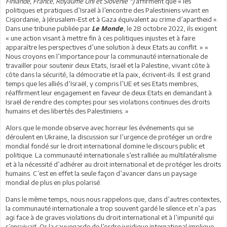
Finlande, France, Royaume Uni et Slovénie *)
affirment que « les
politiques et pratiques d’Israël à l’encontre des Palestiniens vivant en
Cisjordanie, à Jérusalem-Est et à Gaza équivalent au crime d’apartheid ».
Dans une tribune publiée par
, le 28 octobre 2022, ils exigent
Le Monde
« une action visant à mettre fin à ces politiques injustes et à faire
apparaître les perspectives d’une solution à deux Etats au conflit. » «
Nous croyons en l’importance pour la communauté internationale de
travailler pour soutenir deux Etats, Israël et la Palestine, vivant côte à
côte dans la sécurité, la démocratie et la paix, écrivent-ils. Il est grand
temps que les alliés d’Israël, y compris l’UE et ses Etats membres,
réaffirment leur engagement en faveur de deux Etats en demandant à
Israël de rendre des comptes pour ses violations continues des droits
humains et des libertés des Palestiniens. »
Alors que le monde observe avec horreur les événements qui se
déroulent en Ukraine, la discussion sur l’urgence de protéger un ordre
mondial fondé sur le droit international domine le discours public et
politique. La communauté internationale s’est ralliée au multilatéralisme
et à la nécessité d’adhérer au droit international et de protéger les droits
humains. C’est en effet la seule façon d’avancer dans un paysage
mondial de plus en plus polarisé.
Dans le même temps, nous nous rappelons que, dans d’autres contextes,
la communauté internationale a trop souvent gardé le silence et n’a pas
agi face à de graves violations du droit international et à l’impunité qui
s’ensuivait. Or la sauvegarde de l’ordre juridique international implique