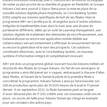
de rester au plus proche de sa clientèle et gagner en flexibilité, le Groupe
Advans s’est ainsi associé à Sopra Steria pour la mise en place de sa
nouvelle solution digitale phare Amplitude, un Core Banking System
(CBS) adapté aux besoins spécifiques de huit de ses filiales. Mais le
programme AIR+ ne s’arrête pas là, et englobe aussi d’autres solutions
intégrées et implémentées main dans la main avec une dizaine de
partenaires différents, telles qu’un outil de Learning Management, une
solution digitale de traitement des demandes de microfinancement, une
Datawarehouse ou encore une application mobile dédiée aux
collaborateurs servant notamment à effectuer le recouvrement terrain
ou encore la génération et le suivi des prospects. Ces solutions
constituent désormais, avec le Core Banking System, un nouveau
système d’information intégré et complètement innovant.
AIR+ est donc un programme global couvrant tous les besoins métiers et
structurels des filiales du Groupe Advans. Du fait de son envergure, le
programme a ainsi été pensé sur 4 vagues, embarquant à chacune d’elles
deux filiales, et faisant de la Tunisie le pilote et la première filiale à
concrétiser le programme. Advans Tunisie a ainsi pu faire basculer son
CBS en production après plus de 70 000 heures de travail le 17 janvier
dernier. A mi-septembre 2022, la filiale tunisienne peut se targuer
d’avoir décaissé plus de 11 200 crédits avec ces nouveaux outils mis en
place ; un succès de taille pour Advans Tunisie qui s’érige en exemple
pour ses consœurs des autres pays.