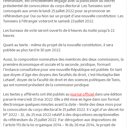
référundum, est officiellement engagé avec la publication du décret
présidentiel de convocation du corps électoral. Les Tunisiens sont
convoqués aux urnes le lundi 25 juillet 2022 pour se prononcer en
référendum par Oui ou Non sur un projet d’une nouvelle constitution. Les
Tunisiens à l'étranger voteront le samedi 23 juillet 2022.
Les bureaux de vote seront ouverts de 6 heures du matin jusqu'à 22
heures.
Quant au texte - même du projet de la nouvelle constitution, il sera
publiée au plus tard le 30 juin 2022.
Aussi, la composition nominative des membres des deux commissions, la
première économique et sociale et la seconde, juridique, formant
l’Instance consultative pour une nouvelle République est publiée. En tant
que doyen d’âge des doyens des facultés de droit, c’est Mustapha Ben
Letaief, doyen de la Faculté de droit et des sciences politiques de Tunis,
qui est nommé président de la commission juridique.
Les textes y afférents ont été publiés au
Journal officiel
dans une édition
parue le mercredi 25 mai 2022. Elle a été mise en ligne dans son format
électronique quelques minutes avant la date – limite des deux mois pour
la convocation du corps électoral le 25 juillet 2022. Il s’agit d’un décret-loi
N° 2022 – 32, du 25 mai 2022 relatif à des dispositions exceptionnelles
du référendum du 25 juillet 2022. Par dérogation aux dispositions de
l’article 113 de la loi organique 2014 – 16 du 26 mai 2014, le projet de