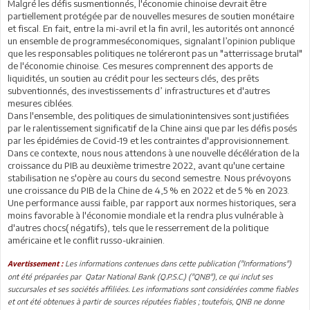
Malgré les défis susmentionnés, l'économie chinoise devrait être
partiellement protégée par de nouvelles mesures de soutien monétaire
et fiscal. En fait, entre la mi-avril et la fin avril, les autorités ont annoncé
un ensemble de programmeséconomiques, signalant l’opinion publique
que les responsables politiques ne toléreront pas un "atterrissage brutal"
de l'économie chinoise. Ces mesures comprennent des apports de
liquidités, un soutien au crédit pour les secteurs clés, des prêts
subventionnés, des investissements d’ infrastructures et d'autres
mesures ciblées.
Dans l'ensemble, des politiques de simulationintensives sont justifiées
par le ralentissement significatif de la Chine ainsi que par les défis posés
par les épidémies de Covid-19 et les contraintes d'approvisionnement.
Dans ce contexte, nous nous attendons à une nouvelle décélération de la
croissance du PIB au deuxième trimestre 2022, avant qu'une certaine
stabilisation ne s'opère au cours du second semestre. Nous prévoyons
une croissance du PIB de la Chine de 4,5 % en 2022 et de 5 % en 2023.
Une performance aussi faible, par rapport aux normes historiques, sera
moins favorable à l'économie mondiale et la rendra plus vulnérable à
d'autres chocs( négatifs), tels que le resserrement de la politique
américaine et le conflit russo-ukrainien.
Les informations contenues dans cette publication ("Informations")
Avertissement :
ont été préparées par Qatar National Bank (Q.P.S.C.) ("QNB"), ce qui inclut ses
succursales et ses sociétés affiliées. Les informations sont considérées comme fiables
et ont été obtenues à partir de sources réputées fiables ; toutefois, QNB ne donne