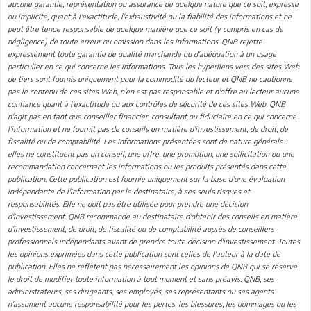
aucune garantie, représentation ou assurance de quelque nature que ce soit, expresse
ou implicite, quant à l'exactitude, l'exhaustivité ou la fiabilité des informations et ne
peut être tenue responsable de quelque manière que ce soit (y compris en cas de
négligence) de toute erreur ou omission dans les informations. QNB rejette
expressément toute garantie de qualité marchande ou d'adéquation à un usage
particulier en ce qui concerne les informations. Tous les hyperliens vers des sites Web
de tiers sont fournis uniquement pour la commodité du lecteur et QNB ne cautionne
pas le contenu de ces sites Web, n'en est pas responsable et n'offre au lecteur aucune
confiance quant à l'exactitude ou aux contrôles de sécurité de ces sites Web. QNB
n'agit pas en tant que conseiller financier, consultant ou fiduciaire en ce qui concerne
l'information et ne fournit pas de conseils en matière d'investissement, de droit, de
fiscalité ou de comptabilité. Les Informations présentées sont de nature générale :
elles ne constituent pas un conseil, une offre, une promotion, une sollicitation ou une
recommandation concernant les informations ou les produits présentés dans cette
publication. Cette publication est fournie uniquement sur la base d'une évaluation
indépendante de l'information par le destinataire, à ses seuls risques et
responsabilités. Elle ne doit pas être utilisée pour prendre une décision
d'investissement. QNB recommande au destinataire d'obtenir des conseils en matière
d'investissement, de droit, de fiscalité ou de comptabilité auprès de conseillers
professionnels indépendants avant de prendre toute décision d'investissement. Toutes
les opinions exprimées dans cette publication sont celles de l'auteur à la date de
publication. Elles ne reflètent pas nécessairement les opinions de QNB qui se réserve
le droit de modifier toute information à tout moment et sans préavis. QNB, ses
administrateurs, ses dirigeants, ses employés, ses représentants ou ses agents
n'assument aucune responsabilité pour les pertes, les blessures, les dommages ou les