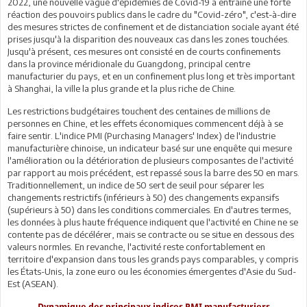
2022, une nouvelle vague d'épidémies de Covid-19 a entraîné une forte
réaction des pouvoirs publics dans le cadre du "Covid-zéro", c'est-à-dire
des mesures strictes de confinement et de distanciation sociale ayant été
prises jusqu'à la disparition des nouveaux cas dans les zones touchées.
Jusqu'à présent, ces mesures ont consisté en de courts confinements
dans la province méridionale du Guangdong, principal centre
manufacturier du pays, et en un confinement plus long et très important
à Shanghai, la ville la plus grande et la plus riche de Chine.
Les restrictions budgétaires touchent des centaines de millions de
personnes en Chine, et les effets économiques commencent déjà à se
faire sentir. L'indice PMI (Purchasing Managers' Index) de l'industrie
manufacturière chinoise, un indicateur basé sur une enquête qui mesure
l'amélioration ou la détérioration de plusieurs composantes de l'activité
par rapport au mois précédent, est repassé sous la barre des 50 en mars.
Traditionnellement, un indice de 50 sert de seuil pour séparer les
changements restrictifs (inférieurs à 50) des changements expansifs
(supérieurs à 50) dans les conditions commerciales. En d'autres termes,
les données à plus haute fréquence indiquent que l'activité en Chine ne se
contente pas de décélérer, mais se contracte ou se situe en dessous des
valeurs normles. En revanche, l'activité reste confortablement en
territoire d'expansion dans tous les grands pays comparables, y compris
les États-Unis, la zone euro ou les économies émergentes d'Asie du Sud-
Est (ASEAN).
Dynamique des principaux indices PMI manufacturiers