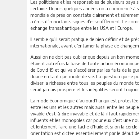
Les politiciens et les responsables de plusieurs pays 
certaine. Depuis quelques années on a commencé à se 
mondiale de prés on constate clairement et sûrement 
a émis d’importants signes d’essoufflement. Le commer
échange transatlantique entre les USA et l’Europe.
Il semble qu’il serait pratique de bien définir et de p
internationale, avant d’entamer la phase de changemen
Aussi on ne doit pas oublier que depuis un bon mom
étaient autrefois la base de toute action économique.
de Covid 19 et qui va s’accélérer par les faits de la 
douce en tant que mode de vie. La question qui se 
diviser la richesse entre tous les peuples du monde to
serait jamais prospère et les inégalités seront toujour
La mode économique d’aujourd’hui qui est protestée p
entre les uns et les autres mais aussi entre les peuple
vivable c'est-à-dire invivable et de là il faut rapide
influents et les monopoles car pour eux c’est une no
et lentement faire une tache d’huile et si on la cercle
orientation est dictée essentiellement par le début de 