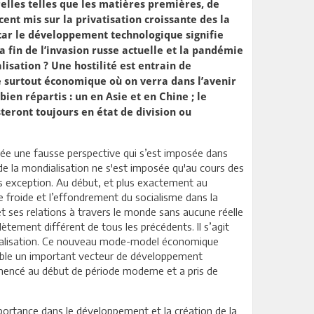
elles telles que les matières premières, de
ent mis sur la privatisation croissante des la
 car le développement technologique signifie
 fin de l’invasion russe actuelle et la pandémie
isation ? Une hostilité est entrain de
e surtout économique où on verra dans l’avenir
en répartis : un en Asie et en Chine ; le
eront toujours en état de division ou
érée une fausse perspective qui s’est imposée dans
 de la mondialisation ne s'est imposée qu'au cours des
ans exception. Au début, et plus exactement au
 froide et l’effondrement du socialisme dans la
et ses relations à travers le monde sans aucune réelle
tement différent de tous les précédents. Il s’agit
ondialisation. Ce nouveau mode-model économique
nsemble un important vecteur de développement
mencé au début de période moderne et a pris de
mportance dans le développement et la création de la