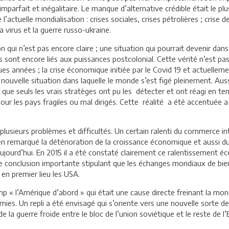
imparfait et inégalitaire. Le manque d’alternative crédible était le 
’actuelle mondialisation : crises sociales, crises pétrolières ; crise de
a virus et la guerre russo-ukraine.
ui n’est pas encore claire ; une situation qui pourrait devenir dan
sont encore liés aux puissances postcolonial. Cette vérité n’est 
es années ; la crise économique initiée par le Covid 19 et actuellem
 nouvelle situation dans laquelle le monde s’est figé pleinement. Auss
que seuls les vrais stratèges ont pu les détecter et ont réagi en tem
e pour les pays fragiles ou mal dirigés. Cette réalité a été accentuée 
usieurs problèmes et difficultés. Un certain ralenti du commerce inte
 remarqué la détérioration de la croissance économique et aussi du
aujourd’hui. En 2015 il a été constaté clairement ce ralentissement 
ne conclusion importante stipulant que les échanges mondiaux de bi
 en premier lieu les USA.
mp « l’Amérique d’abord » qui était une cause directe freinant la mon
es. Un repli a été envisagé qui s’oriente vers une nouvelle sorte 
 la guerre froide entre le bloc de l’union soviétique et le reste de l’