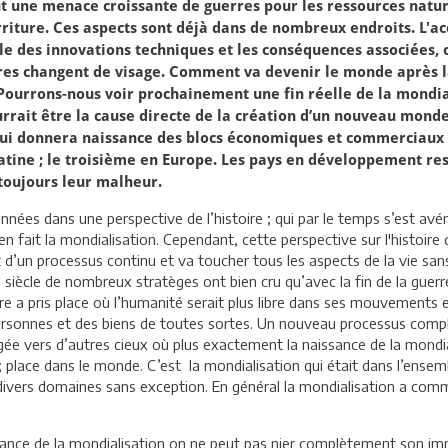
t une menace croissante de guerres pour les ressources natur
rriture. Ces aspects sont déjà dans de nombreux endroits. L'acc
ôle des innovations techniques et les conséquences associées,
res changent de visage. Comment va devenir le monde après la
Pourrons-nous voir prochainement une fin réelle de la mondial
urrait être la cause directe de la création d’un nouveau mond
ui donnera naissance des blocs économiques et commerciaux bi
tine ; le troisième en Europe. Les pays en développement rest
toujours leur malheur.
nnées dans une perspective de l’histoire ; qui par le temps s’est av
 fait la mondialisation. Cependant, cette perspective sur l'histoire
git d’un processus continu et va toucher tous les aspects de la vie s
ècle de nombreux stratèges ont bien cru qu’avec la fin de la guerre
ère a pris place où l’humanité serait plus libre dans ses mouvements 
personnes et des biens de toutes sortes. Un nouveau processus complè
irigée vers d’autres cieux où plus exactement la naissance de la m
ce ; place dans le monde. C’est la mondialisation qui était dans l’e
 divers domaines sans exception. En général la mondialisation a com
portance de la mondialisation on ne peut pas nier complètement son i