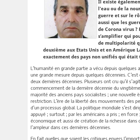
Il existe égalemen
l'eau ou de la nou
guerre et sur le r
aussi que les guer
de Corona virus ? 
s’amplifier qui po
de multipolarité q
deuxième aux Etats Unis et en Amérique La
exactement des pays non unifiés qui était 
L’humanité en grande partie a vécu depuis quelques a
une grande mesure depuis quelques décennies. C’est en
deux dernières décennies. Plusieurs ont cru qu’il s’a
commencement de la dernière décennie du vingtième si
majorité des anciens pays socialistes ; une nouvelle 
restriction. L’ère de la liberté des mouvements des 
d’un processus global. La politique mondiale s’est d
appuyé ; surtout ; par les américains a pris ; en for
économique et aussi de création de la richesse dans
l’ampleur dans ces dernières décennies.
En fait quelles que soient les critiques envers l’im