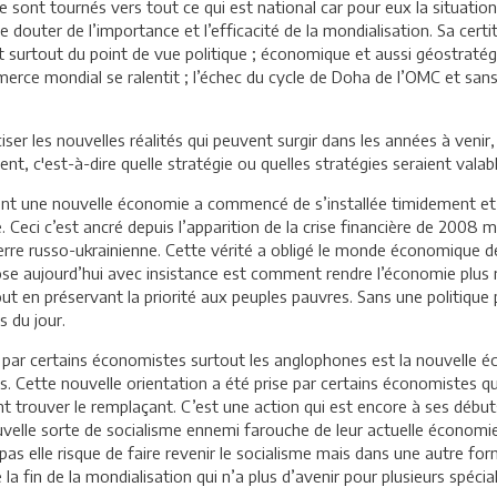
se sont tournés vers tout ce qui est national car pour eux la situati
douter de l’importance et l’efficacité de la mondialisation. Sa cert
surtout du point de vue politique ; économique et aussi géostratégi
ce mondial se ralentit ; l’échec du cycle de Doha de l’OMC et sans o
réciser les nouvelles réalités qui peuvent surgir dans les années à ven
t, c'est-à-dire quelle stratégie ou quelles stratégies seraient valab
ent une nouvelle économie a commencé de s’installée timidement et 
 Ceci c’est ancré depuis l’apparition de la crise financière de 2008 
guerre russo-ukrainienne. Cette vérité a obligé le monde économique d
pose aujourd’hui avec insistance est comment rendre l’économie plu
ut en préservant la priorité aux peuples pauvres. Sans une politique 
s du jour.
ar certains économistes surtout les anglophones est la nouvelle éco
s. Cette nouvelle orientation a été prise par certains économistes qui
ment trouver le remplaçant. C’est une action qui est encore à ses déb
uvelle sorte de socialisme ennemi farouche de leur actuelle économ
 pas elle risque de faire revenir le socialisme mais dans une autre form
la fin de la mondialisation qui n’a plus d’avenir pour plusieurs spéci