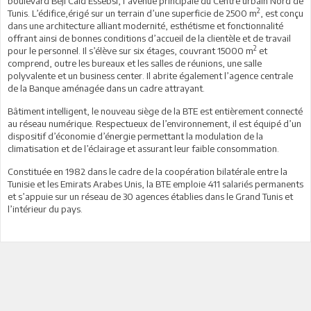
boulevard Béji Caïd Essebsi, l’avenue principale du Centre urbain Nord de
2
Tunis. L’édifice,érigé sur un terrain d’une superficie de 2500 m
, est conçu
dans une architecture alliant modernité, esthétisme et fonctionnalité
offrant ainsi de bonnes conditions d’accueil de la clientèle et de travail
2
pour le personnel. Il s’élève sur six étages, couvrant 15000 m
et
comprend, outre les bureaux et les salles de réunions, une salle
polyvalente et un business center. Il abrite également l’agence centrale
de la Banque aménagée dans un cadre attrayant.
Bâtiment intelligent, le nouveau siège de la BTE est entièrement connecté
au réseau numérique. Respectueux de l’environnement, il est équipé d’un
dispositif d’économie d’énergie permettant la modulation de la
climatisation et de l’éclairage et assurant leur faible consommation.
Constituée en 1982 dans le cadre de la coopération bilatérale entre la
Tunisie et les Emirats Arabes Unis, la BTE emploie 411 salariés permanents
et s’appuie sur un réseau de 30 agences établies dans le Grand Tunis et
l’intérieur du pays.