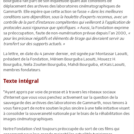
Bourguiba fait part de son inquiétude quant aux conditions de
déplacement des archives des laboratoires cinématographiques de
Gammarth. Elle espère que cette action se fasse
« dans les meilleures
conditions sans déperdition, sous la houlette d'experts reconnus, avec un
contrôle de la part d'instances compétentes qui veilleront à l'application de
protocoles aussi rigoureux que spécifiques. »
Aussi, la Fondation exprime
sa préoccupation, faute de non-numérisation prévue depuis l’an 2000,
«
pour les précieux négatifs et éléments de tirage qui devraient servir au
transfert sur des supports actuels. »
La lettre, en date du 4 janvier dernier, est signée par Montassar Laouiti,
président de la Fondation, Mériem Bourguiba Laouiti, Mouezz H.
Bourguiba, Neïla Zouiten Bourguiba, Mahdi Bourguiba, et Kaïs Laouiti,
membres fondateurs.
Texte intégral
"Ayant appris par voie de presse et à travers les réseaux sociaux
d'Internet que vous vous penchez activement sur la question de la
sauvegarde des archives des laboratoires de Gammarth, nous tenons à
vous faire part de notre soutien le plus sincère à une telle initiative visant
à consolider la souveraineté nationale par le biais de la réhabilitation des
images cinématographiques.
Notre Fondation s'est toujours préoccupée du sort de ces films qui
concernent pour leur grande majorité les actualités tunisiennes,