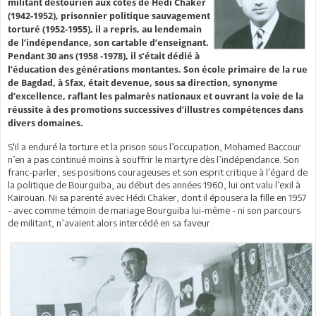
militant destourien aux côtés de Hédi Chaker
(1942-1952), prisonnier politique sauvagement
torturé (1952-1955), il a repris, au lendemain
de l’indépendance, son cartable d’enseignant.
Pendant 30 ans (1958 -1978), il s’était dédié à
l’éducation des générations montantes. Son école primaire de la rue
de Bagdad, à Sfax, était devenue, sous sa direction, synonyme
d’excellence, raflant les palmarès nationaux et ouvrant la voie de la
réussite à des promotions successives d’illustres compétences dans
divers domaines.
S'il a enduré la torture et la prison sous l’occupation, Mohamed Baccour
n’en a pas continué moins à souffrir le martyre dès l’indépendance. Son
franc-parler, ses positions courageuses et son esprit critique à l’égard de
la politique de Bourguiba, au début des années 1960, lui ont valu l’exil à
Kairouan. Ni sa parenté avec Hédi Chaker, dont il épousera la fille en 1957
- avec comme témoin de mariage Bourguiba lui-même - ni son parcours
de militant, n’avaient alors intercédé en sa faveur.