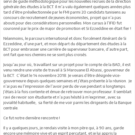
servi de guide méthodologique pour les nouvelles recrues de la direction
générale des études à la BCT. Il m’a valu également quelques années plus
tard d’être présélectionnée par le FMI parmi 20 candidats tunisiens au
concours de recrutement de jeunes économistes, projet qui n’a pas
abouti pour des considérations personnelles. Mon cursus à l’IFID fut
couronné par le prix de major de promotion et Si Ezzeddine en était fier !
Néanmoins, le parcours international et donc forcément itinérant de Si
Ezzeddine, d’une part, et mon départ du département des études à la
BCT pour embrasser une carrière de superviseur bancaire, d’autre part,
ont fait que nos chemins ne se sont plus croisés.
Jusqu’au jour où, travaillant sur un projet pour le compte de la BAD, il est
venu rendre une visite de travail à Si Marouane El Abassi, gouverneur de
la BCT. C’était le 14 novembre 2018. Je venais d’être désignée vice-
gouverneure depuis quelques semaines et j’étais présente à la réunion. Je
n’ai pas eu l’impression de l’avoir perdu de vue pendant si longtemps.
J’étais à la fois contente et émue de retrouver mon professeur. Il semblait
ravi de revoir son étudiante et n’a pas hésité à m’exprimer, avec sa
jovialité habituelle, sa fierté de me voir parmi les dirigeants de la Banque
centrale.
Ce fut notre dernière rencontre !
Il y a quelques jours, je rendais visite à mon père qui, à 90 ans, garde
encore une mémoire vive et un esprit percutant, et je lui appris la