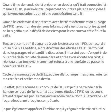
Quand il me demanda de lui préparer un dossier qu’il irait soumettre lui-
même à l’IFID, je m’exécutai uniquement pour faire plaisir à mon père à
qui je voue une admiration et une considération sans fin.
Quand le lendemain il se présenta avec fierté et détermination au siège
de l’IFID, avec mon dossier sous le bras, quelle ne fut sa surprise quand
on lui signifia que le dépôt de dossiers pour le concours a été clôturé la
veille.
Tenace et combatif, il demanda à voir le directeur de l’IFID. Le hasard a
voulu que Si Ezzeddine, alors directeur des études à l’IFID, se trouvât
dans les parages et entendît la discussion. Il intervint pour s’enquérir de
plus près de la requête de mon père et après avoir écouté son récit, il
répliqua d’un ton Jovial « comment refuser à une lauréate de passer le
concours de l’IFID!»
Cette phrase magique de Si Ezzeddine allait changer mes plans, orienter
ma carrière et sceller mon destin.
En effet, Je fus admise au concours de l’IFID et je fus parrainée par la
Banque centrale de Tunisie. J’ai adoré mes études à l’IFID où les cours
étaient dispensés par les meilleurs académiciens- dont Si Ezzeddine - et
les professionnels les plus compétents.
Je pus également apprécier l’ambiance qui y régnait et le mix culturel si