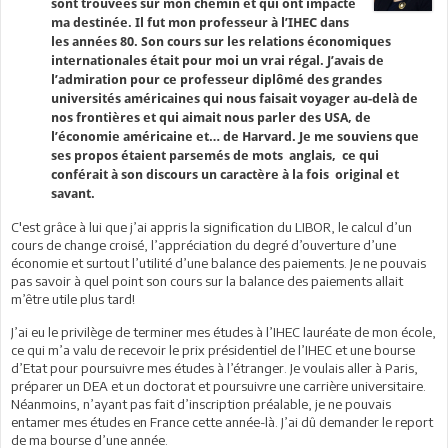
sont trouvées sur mon chemin et qui ont impacté
ma destinée. Il fut mon professeur à l’IHEC dans
les années 80. Son cours sur les relations économiques
internationales était pour moi un vrai régal. J’avais de
l’admiration pour ce professeur diplômé des grandes
universités américaines qui nous faisait voyager au-delà de
nos frontières et qui aimait nous parler des USA, de
l’économie américaine et… de Harvard. Je me souviens que
ses propos étaient parsemés de mots anglais, ce qui
conférait à son discours un caractère à la fois original et
savant.
C'est grâce à lui que j’ai appris la signification du LIBOR, le calcul d’un
cours de change croisé, l’appréciation du degré d’ouverture d’une
économie et surtout l’utilité d’une balance des paiements. Je ne pouvais
pas savoir à quel point son cours sur la balance des paiements allait
m’être utile plus tard!
J’ai eu le privilège de terminer mes études à l’IHEC lauréate de mon école,
ce qui m’a valu de recevoir le prix présidentiel de l’IHEC et une bourse
d’Etat pour poursuivre mes études à l’étranger. Je voulais aller à Paris,
préparer un DEA et un doctorat et poursuivre une carrière universitaire.
Néanmoins, n’ayant pas fait d’inscription préalable, je ne pouvais
entamer mes études en France cette année-là. J’ai dû demander le report
de ma bourse d’une année.